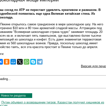
аш сосед по АТР не перестает удивлять креативом и размахом. В
однебесной появилась еще одна Великая китайская стена. Из
околада.
 Пекине открылось самое грандиозное в мире шоколадное шоу. На него
отрачено $10 млн и 80 тонн ароматной сладкой массы. Аттракцион под
азванием "Всемирная шоколадная страна чудес" занимает площадь 20
ысяч кв.м. и включает пять павильонов, где выставлено более тысячи
омпозиций из шоколада и конфет. Есть даже знаменитая терракотовая
рмия из 560 шоколадных воинов. Правда, поскольку шоколад имеет
войство таять, вся эта красота простоит в Пекине только до апреля.
ги:
Версия для печа
ading...
Новости раздела
Путин объявил о возвращении тигров: Казахстан получил хищников из
оссии