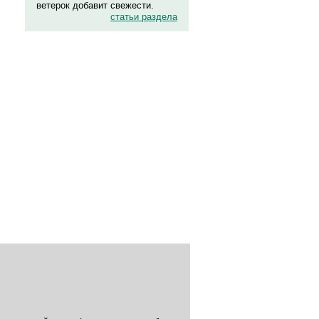
ветерок добавит свежести.
статьи раздела