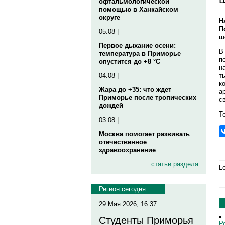
офтальмологической
помощью в Ханкайском
округе
Н
П
05.08 |
ш
Первое дыхание осени:
В
температура в Приморье
п
опустится до +8 °C
н
т
04.08 |
к
Жара до +35: что ждет
а
Приморье после тропических
с
дождей
Те
03.08 |
Москва помогает развивать
отечественное
здравоохранение
статьи раздела
Lo
Регион сегодня
29 Мая 2026, 16:37
Студенты Приморья
Р