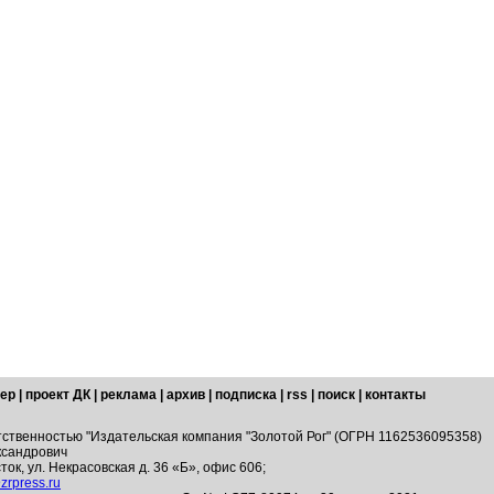
ер
|
проект ДК
|
реклама
|
архив
|
подписка
|
rss
|
поиск
|
контакты
тственностью "Издательская компания "Золотой Рог" (ОГРН 1162536095358)
ксандрович
ток, ул. Некрасовская д. 36 «Б», офис 606;
zrpress.ru