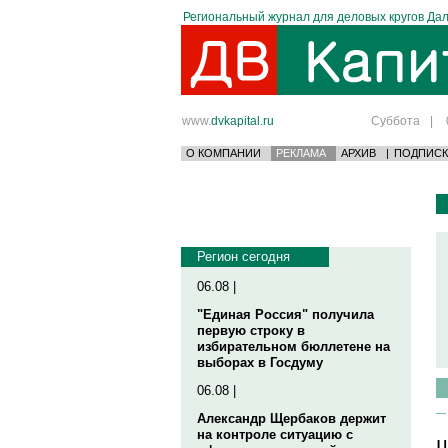
Региональный журнал для деловых кругов Дал
www.
dvkapital.ru
Суббота
|
О КОМПАНИИ
РЕКЛАМА
АРХИВ
|
ПОДПИСК
Регион сегодня
06.08 |
"Единая Россия" получила
первую строку в
избирательном бюллетене на
выборах в Госдуму
06.08 |
Александр Щербаков держит
на контроле ситуацию с
Ш