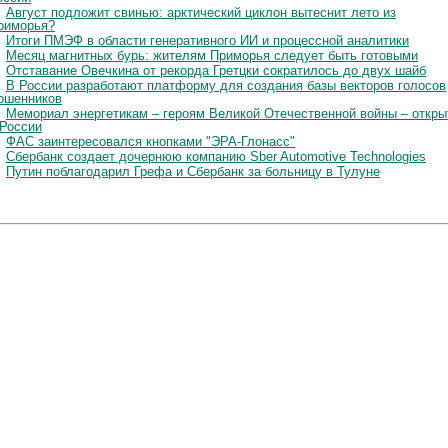
Август подложит свинью: арктический циклон вытеснит лето из
риморья?
Итоги ПМЭФ в области генеративного ИИ и процессной аналитики
Месяц магнитных бурь: жителям Приморья следует быть готовыми
Отставание Овечкина от рекорда Гретцки сократилось до двух шайб
В России разработают платформу для создания базы векторов голосов
ошенников
Мемориал энергетикам – героям Великой Отечественной войны – откры
 России
ФАС заинтересовался кнопками "ЭРА-Глонасс"
Сбербанк создает дочернюю компанию Sber Automotive Technologies
Путин поблагодарил Грефа и Сбербанк за больницу в Тулуне