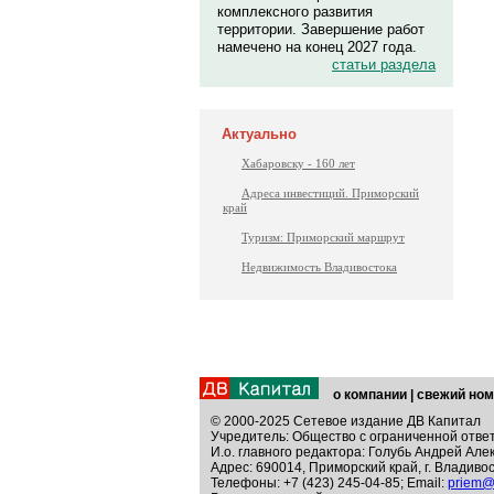
комплексного развития
территории. Завершение работ
намечено на конец 2027 года.
статьи раздела
Актуально
Хабаровску - 160 лет
Адреса инвестиций. Приморский
край
Туризм: Приморский маршрут
Недвижимость Владивостока
о компании
|
свежий ном
© 2000-2025 Сетевое издание ДВ Капитал
Учредитель: Общество с ограниченной отве
И.о. главного редактора: Голубь Андрей Але
Адрес: 690014, Приморский край, г. Владивос
Телефоны: +7 (423) 245-04-85; Email:
priem@