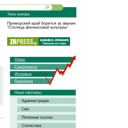
Тема номера
Приморский край борется за звание
"Столица финансовой культуры"
Опрос
Спецпроекты
Интервью
Аналитика
Наши партнеры
Администрации
Сми
Полезные ссылки
Статистика