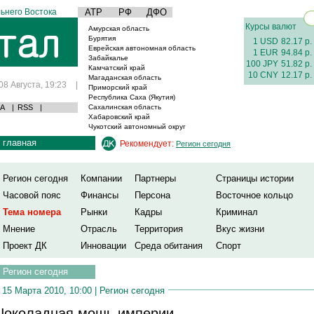
ьнего Востока
АТР
РФ
ДФО
Курсы валют
Амурская область
Бурятия
1 USD
82.17 р.
Еврейская автономная область
1 EUR
94.84 р.
Забайкалье
100 JPY
51.82 р.
Камчатский край
10 CNY
12.17 р.
Магаданская область
08 Августа, 19:23
|
Приморский край
Республика Саха (Якутия)
А
|
RSS
|
Сахалинская область
Хабаровский край
Чукотский автономный округ
главная
Рекомендует:
Регион сегодня
Регион сегодня
Компании
Партнеры
Страницы истории
Часовой пояс
Финансы
Персона
Восточное кольцо
Тема номера
Рынки
Кадры
Криминал
Мнение
Отрасль
Территория
Вкус жизни
Проект ДК
Инновации
Среда обитания
Спорт
Регион сегодня
15 Марта 2010, 10:00 |
Регион сегодня
околадная мощь империи