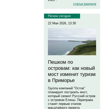
статьи раздела
Регион сегодня
22 Мая 2026, 13:30
Пешком по
островам: как новый
мост изменит туризм
в Приморье
Группа компаний "Остов"
планирует построить мост,
который свяжет Русский остров
с островом Елены. Переправа
станет первым этапом
масштабного проекта