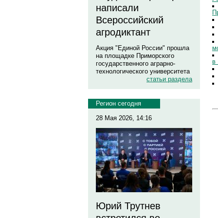
написали
П
Всероссийский
агродиктант
м
Акция "Единой России" прошла
на площадке Приморского
в
государственного аграрно-
технологического университета
статьи раздела
Регион сегодня
28 Мая 2026, 14:16
Юрий Трутнев