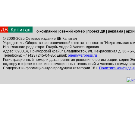
о компании
|
свежий номер
|
проект ДК
|
реклама
|
архи
© 2000-2025 Сетевое издание ДВ Капитал
Учредитель: Общество с ограниченной ответственностью "Издательская ко
И.о. главного редактора: Голубь Андрей Александрович
Адрес: 690014, Приморский край, г. Владивосток, ул. Некрасовская д. 36 «Б»
Телефоны: +7 (423) 245-04-85; Email:
priem@zrpress.ru
Регистрационный номер и дата принятия решения о регистрации: серия Эл
надзору в сфере связи, информационных технологий и массовых коммуник
Содержит информационную продукцию категории 18+.
Политика конфиден