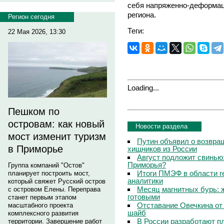
себя напряженно-деформац
региона.
Регион сегодня
Теги:
22 Мая 2026, 13:30
Loading...
Пешком по
островам: как новый
Новости раздела
мост изменит туризм
Путин объявил о возвращ
в Приморье
хищников из России
Август подложит свинью:
Приморья?
Группа компаний "Остов"
Итоги ПМЭФ в области г
планирует построить мост,
аналитики
который свяжет Русский остров
Месяц магнитных бурь: 
с островом Елены. Переправа
готовыми
станет первым этапом
Отставание Овечкина от 
масштабного проекта
шайб
комплексного развития
В России разработают п
территории. Завершение работ