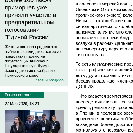
Более 100 тысяч
и солености морской воды,
приморцев уже
Японском и Охотском морях
приняли участие в
тропического (южного) кол
Нинье – это колебание с пер
предварительном
сигнал арктического колеба
голосовании
например, влияние многоле
"Единой России"
аномалии стока реки Амур,
воздуха в районах Дальнег
Жители региона продолжают
на температуру верхнего с
выбирать кандидатов, которые
Тихого океана.
представят партию на
предстоящих выборах в
То есть климатические про
Государственную Думу и
катастрофических явлений 
Законодательное Собрание
есть другая грозная стихия
Приморского края.
статьи раздела
беседу продолжает член-к
ДОЛГИХ.
Регион сегодня
– Что касается землетрясен
последствия связаны со зн
27 Мая 2026, 13:29
зрения, решать эту проблем
в Японии, в последнее врем
проводится политика лобб
возведения более дорогос
мотивируя это невозможнос