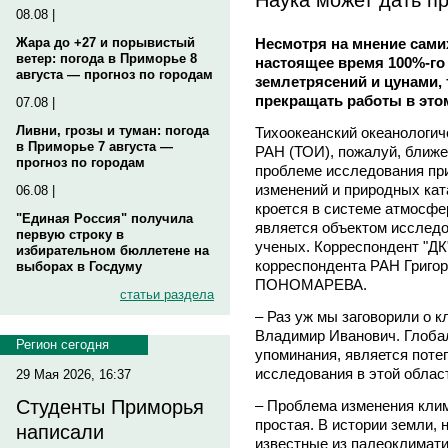
08.08 |
Несмотря на мнение сами
Жара до +27 и порывистый
ветер: погода в Приморье 8
настоящее время 100%-го
августа — прогноз по городам
землетрясений и цунами, 
прекращать работы в это
07.08 |
Ливни, грозы и туман: погода
Тихоокеанский океанологич
в Приморье 7 августа —
РАН (ТОИ), пожалуй, ближе
прогноз по городам
проблеме исследования пр
изменений и природных кат
06.08 |
кроется в системе атмосфер
"Единая Россия" получила
является объектом исследо
первую строку в
ученых. Корреспондент "ДК
избирательном бюллетене на
корреспондента РАН Григо
выборах в Госдуму
ПОНОМАРЕВА.
статьи раздела
– Раз уж мы заговорили о к
Владимир Иванович. Глобал
Регион сегодня
упоминания, является поте
исследования в этой облас
29 Мая 2026, 16:37
Студенты Приморья
– Проблема изменения клим
простая. В истории земли,
написали
известные из палеоклимати