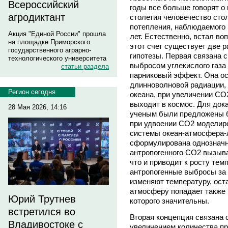
Всероссийский
годы все больше говорят о 
агродиктант
столетия человечество сто
потепления, наблюдаемого 
Акция "Единой России" прошла
лет. Естественно, встал во
на площадке Приморского
этот счет существует две р
государственного аграрно-
гипотезы. Первая связана с
технологического университета
выбросом углекислого газа
статьи раздела
парниковый эффект. Она ос
длинноволновой радиации,
Регион сегодня
океана, при увеличении СО
выходит в космос. Для док
28 Мая 2026, 14:16
ученым были предложены б
при удвоении СО2 моделир
системы океан-атмосфера-
сформулирована однозначн
антропогенного СО2 вызыв
что и приводит к росту тем
антропогенные выбросы за
изменяют температуру, ост
атмосферу попадает также 
Юрий Трутнев
которого значительны.
встретился во
Вторая концепция связана 
Владивостоке с
увеличением количества пр