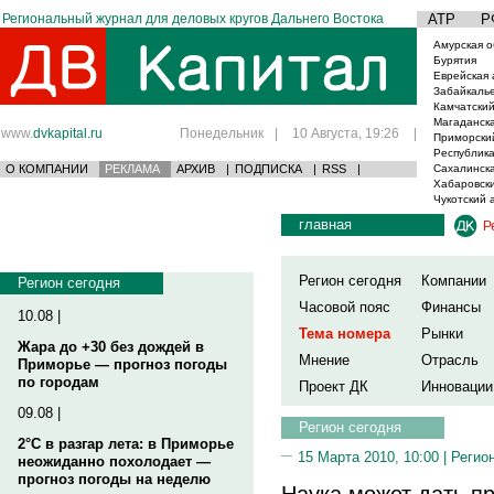
Региональный журнал для деловых кругов Дальнего Востока
АТР
Р
Амурская о
Бурятия
Еврейская 
Забайкаль
Камчатский
Магаданска
www.
dvkapital.ru
Понедельник
|
10 Августа, 19:26
|
Приморски
Республика
О КОМПАНИИ
РЕКЛАМА
АРХИВ
|
ПОДПИСКА
|
RSS
|
Сахалинска
Хабаровски
Чукотский 
главная
Р
Регион сегодня
Компании
Регион сегодня
Часовой пояс
Финансы
10.08 |
Тема номера
Рынки
Жара до +30 без дождей в
Мнение
Отрасль
Приморье — прогноз погоды
по городам
Проект ДК
Инновации
09.08 |
Регион сегодня
2°C в разгар лета: в Приморье
15 Марта 2010, 10:00 |
Регио
неожиданно похолодает —
прогноз погоды на неделю
Наука может дать пр