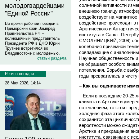
молодогвардейцами
солнечной активности изме
внешнюю границу атмосфер
"Единой России"
воздействует на магнитное
воздействие происходит в 
Во время рабочей поездки в
Арктического и Антарктиче
Приморский край Зампред
Правительства РФ –
института в Санкт -Петер
полномочный представитель
СМОЛЯНИЦКИЙ, 2009) обна
Президента РФ в ДФО Юрий
колебания приземной темпе
Трутнев встретился во
совпадающие с аналогичны
Владивостоке с молодежью.
Научная общественность и
статьи раздела
не обращают особого внима
потепления. Борьба с выб
Регион сегодня
годы превратилась в чисту
28 Мая 2026, 14:14
– Как вы оцениваете изм
– Если в последние 20-25 л
климата в Арктике и умер
потеплением, то стоит пре
холодная фаза этого колеб
сохранится эта цикличность
вероятности можно ожидать
Арктике и прекращения ано
института, связанные с ис