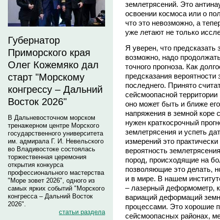
землетрясений. Это антинау
освоении космоса или о пол
что это невозможно, а тепе
уже летают не только иссле
Губернатор
Я уверен, что предсказать
Приморского края
возможно, надо продолжать
Олег Кожемяко дал
точного прогноза. Как долг
предсказания вероятности 
старт "Морскому
последнего. Принято считат
конгрессу – Дальний
сейсмоопасной территории
Восток 2026"
оно может быть и ближе его
напряжения в земной коре 
В Дальневосточном морском
нужен краткосрочный прогн
тренажерном центре Морского
землетрясения и успеть да
государственного университета
измерений это практически
им. адмирала Г. И. Невельского
во Владивостоке состоялась
вероятность землетрясени
торжественная церемония
пород, происходящие на бо
открытия конкурса
позволяющие это делать, но
профессионального мастерства
и в мире. В нашем институт
"Море зовет 2026", одного из
– лазерный деформометр, 
самых ярких событий "Морского
конгресса – Дальний Восток
вариаций деформаций земн
2026".
процессами. Это хорошие п
статьи раздела
сейсмоопасных районах, мер