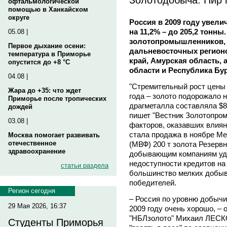
офтальмологической
помощью в Ханкайском
округе
Россия в 2009 году увел
на 11,2% – до 205,2 тонн
05.08 |
золотопромышленников, 
Первое дыхание осени:
дальневосточных регионо
температура в Приморье
край, Амурская область, 
опустится до +8 °C
области и Республика Бу
04.08 |
"Стремительный рост цены
Жара до +35: что ждет
года – золото подорожало н
Приморье после тропических
драгметалла составляла $869
дождей
пишет "Вестник Золотопро
03.08 |
факторов, оказавших влиян
стала продажа в ноябре 
Москва помогает развивать
отечественное
(МВФ) 200 т золота Резерв
здравоохранение
добывающим компаниям уда
недоступности кредитов н
статьи раздела
большинство мелких добыв
победителей.
Регион сегодня
– Россия по уровню добычи
29 Мая 2026, 16:37
2009 году очень хорошо, –
"НБЛзолото" Михаил ЛЕСКОВ
Студенты Приморья