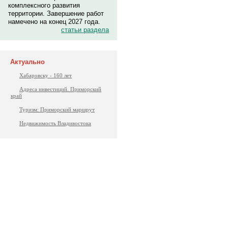
комплексного развития
территории. Завершение работ
намечено на конец 2027 года.
статьи раздела
Актуально
Хабаровску - 160 лет
Адреса инвестиций. Приморский
край
Туризм: Приморский маршрут
Недвижимость Владивостока