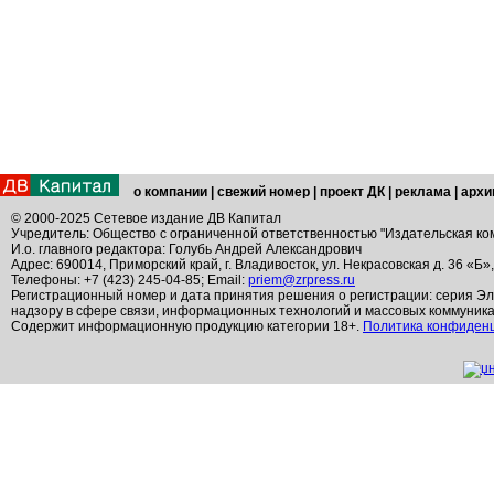
о компании
|
свежий номер
|
проект ДК
|
реклама
|
архи
© 2000-2025 Сетевое издание ДВ Капитал
Учредитель: Общество с ограниченной ответственностью "Издательская ко
И.о. главного редактора: Голубь Андрей Александрович
Адрес: 690014, Приморский край, г. Владивосток, ул. Некрасовская д. 36 «Б»
Телефоны: +7 (423) 245-04-85; Email:
priem@zrpress.ru
Регистрационный номер и дата принятия решения о регистрации: серия Эл
надзору в сфере связи, информационных технологий и массовых коммуник
Содержит информационную продукцию категории 18+.
Политика конфиден