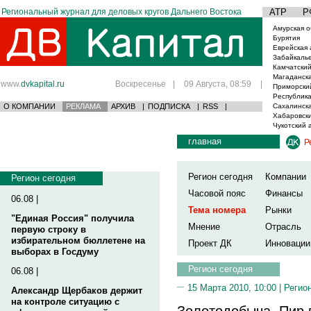
Региональный журнал для деловых кругов Дальнего Востока
АТР
Р
Амурская о
Бурятия
Еврейская 
Забайкаль
Камчатский
Магаданска
www.
dvkapital.ru
Воскресенье
|
09 Августа, 08:59
|
Приморски
Республика
О КОМПАНИИ
РЕКЛАМА
АРХИВ
|
ПОДПИСКА
|
RSS
|
Сахалинска
Хабаровски
Чукотский 
главная
Р
Регион сегодня
Компании
Регион сегодня
Часовой пояс
Финансы
06.08 |
Тема номера
Рынки
"Единая Россия" получила
Мнение
Отрасль
первую строку в
избирательном бюллетене на
Проект ДК
Инновации
выборах в Госдуму
Регион сегодня
06.08 |
15 Марта 2010, 10:00 |
Регио
Александр Щербаков держит
на контроле ситуацию с
Золотодобыча. Пир 