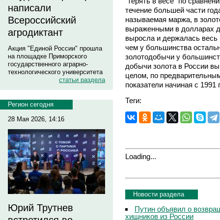
"терять в весе" по сравнен
написали
течение большей части год
Всероссийский
называемая маржа, в золот
выраженными в долларах д
агродиктант
выросла и держалась весь 
чем у большинства остальн
Акция "Единой России" прошла
золотодобычи у большинс
на площадке Приморского
государственного аграрно-
добычи золота в России вы
технологического университета
целом, по предварительны
статьи раздела
показатели начиная с 1991 
Теги:
Регион сегодня
28 Мая 2026, 14:16
Loading...
Новости раздела
Юрий Трутнев
Путин объявил о возвращ
хищников из России