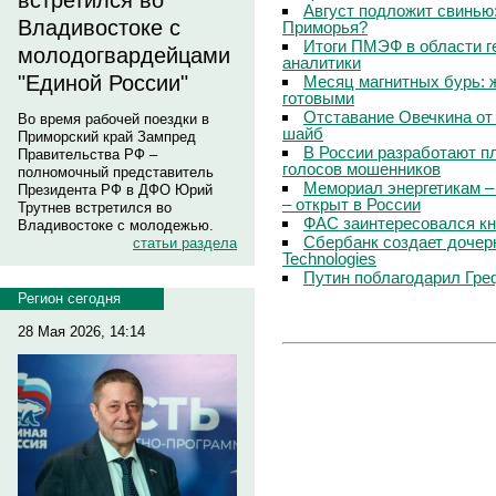
встретился во
Август подложит свинью:
Владивостоке с
Приморья?
Итоги ПМЭФ в области г
молодогвардейцами
аналитики
"Единой России"
Месяц магнитных бурь: 
готовыми
Отставание Овечкина от 
Во время рабочей поездки в
шайб
Приморский край Зампред
В России разработают п
Правительства РФ –
голосов мошенников
полномочный представитель
Мемориал энергетикам –
Президента РФ в ДФО Юрий
– открыт в России
Трутнев встретился во
ФАС заинтересовался кн
Владивостоке с молодежью.
Сбербанк создает дочер
статьи раздела
Technologies
Путин поблагодарил Гре
Регион сегодня
28 Мая 2026, 14:14