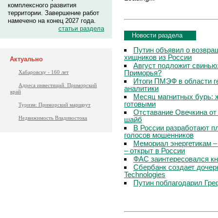
комплексного развития
территории. Завершение работ
намечено на конец 2027 года.
статьи раздела
Новости раздела
Путин объявил о возвращ
хищников из России
Актуально
Август подложит свинью:
Приморья?
Хабаровску - 160 лет
Итоги ПМЭФ в области г
Адреса инвестиций. Приморский
аналитики
край
Месяц магнитных бурь: 
готовыми
Туризм: Приморский маршрут
Отставание Овечкина от 
Недвижимость Владивостока
шайб
В России разработают п
голосов мошенников
Мемориал энергетикам –
– открыт в России
ФАС заинтересовался кн
Сбербанк создает дочер
Technologies
Путин поблагодарил Гре