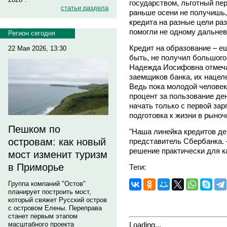
государством, льготный пе
статьи раздела
раньше осени не получишь,
кредита на разные цели ра
помогли не одному дальнев
Регион сегодня
Кредит на образование – ещ
22 Мая 2026, 13:30
быть, не получил большого 
Надежда Иосифовна отмеч
заемщиков банка, их нацел
Ведь пока молодой человек
процент за пользование де
начать только с первой зар
подготовка к жизни в рыно
Пешком по
"Наша линейка кредитов де
островам: как новый
представитель Сбербанка.
решение практически для к
мост изменит туризм
в Приморье
Теги:
Группа компаний "Остов"
планирует построить мост,
который свяжет Русский остров
с островом Елены. Переправа
станет первым этапом
Loading...
масштабного проекта