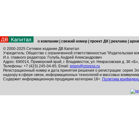
о компании
|
свежий номер
|
проект ДК
|
реклама
|
архи
© 2000-2025 Сетевое издание ДВ Капитал
Учредитель: Общество с ограниченной ответственностью "Издательская ко
И.о. главного редактора: Голубь Андрей Александрович
Адрес: 690014, Приморский край, г. Владивосток, ул. Некрасовская д. 36 «Б»
Телефоны: +7 (423) 245-04-85; Email:
priem@zrpress.ru
Регистрационный номер и дата принятия решения о регистрации: серия Эл
надзору в сфере связи, информационных технологий и массовых коммуник
Содержит информационную продукцию категории 18+.
Политика конфиден