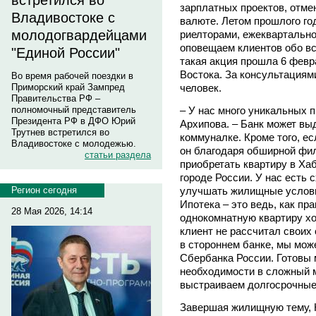
встретился во
зарплатных проектов, отме
Владивостоке с
валюте. Летом прошлого го
молодогвардейцами
риелторами, ежеквартально
оповещаем клиентов обо в
"Единой России"
такая акция прошла 6 февр
Востока. За консультациям
Во время рабочей поездки в
человек.
Приморский край Зампред
Правительства РФ –
– У нас много уникальных 
полномочный представитель
Президента РФ в ДФО Юрий
Архипова. – Банк может вы
Трутнев встретился во
коммуналке. Кроме того, ес
Владивостоке с молодежью.
он благодаря обширной фи
статьи раздела
приобретать квартиру в Ха
городе России. У нас есть 
улучшать жилищные условия
Регион сегодня
Ипотека – это ведь, как пр
28 Мая 2026, 14:14
однокомнатную квартиру хо
клиент не рассчитал своих 
в стороннем банке, мы мож
Сбербанка России. Готовы
необходимости в сложный 
выстраиваем долгосрочные
Завершая жилищную тему, 