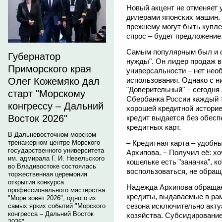
Новый акцент не отменяет
дилерами японских машин. 
прежнему могут быть купле
спрос – будет предложение
Самым популярным был и о
Губернатор
нужды". Он лидер продаж в
Приморского края
универсальности – нет нео
использования. Однако с н
Олег Кожемяко дал
"Доверительный" – сегодня
старт "Морскому
Сбербанка России каждый т
конгрессу – Дальний
хорошей кредитной историе
Восток 2026"
кредит выдается без обесп
кредитных карт.
В Дальневосточном морском
– Кредитная карта – удобн
тренажерном центре Морского
государственного университета
Архипова. – Получил её: хо
им. адмирала Г. И. Невельского
кошельке есть "заначка", 
во Владивостоке состоялась
воспользоваться, не обращ
торжественная церемония
открытия конкурса
Надежда Архипова обращае
профессионального мастерства
кредиты, выдаваемые в рам
"Море зовет 2026", одного из
сезона исключительно акту
самых ярких событий "Морского
конгресса – Дальний Восток
хозяйства. Субсидирование
2026".