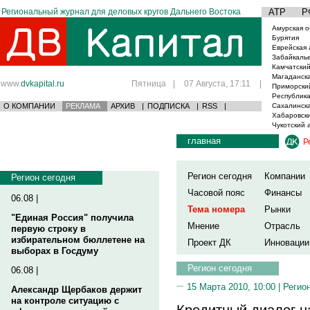
Региональный журнал для деловых кругов Дальнего Востока
АТР
Р
Амурская о
Бурятия
Еврейская 
Забайкаль
Камчатский
Магаданска
www.
dvkapital.ru
Пятница
|
07 Августа, 17:11
|
Приморски
Республика
О КОМПАНИИ
РЕКЛАМА
АРХИВ
|
ПОДПИСКА
|
RSS
|
Сахалинска
Хабаровски
Чукотский 
главная
Р
Регион сегодня
Компании
Регион сегодня
Часовой пояс
Финансы
06.08 |
Тема номера
Рынки
"Единая Россия" получила
Мнение
Отрасль
первую строку в
избирательном бюллетене на
Проект ДК
Инновации
выборах в Госдуму
Регион сегодня
06.08 |
15 Марта 2010, 10:00 |
Регио
Александр Щербаков держит
на контроле ситуацию с
Кредитный диалог н