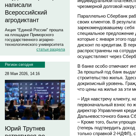
индивидуальной платежесп
написали
чрезмерной долговой нагруз
Всероссийский
Параллельно Сбербанк раб
агродиктант
своих клиентов. В результ
зарекомендовавшему себя 
Акция "Единой России" прошла
специальное предложение д
на площадке Приморского
которые с января этого год
государственного аграрно-
дисконт по кредитам. В пер
технологического университета
статьи раздела
распространены на сотрудн
осуществляют через Сберб
Регион сегодня
В банке особо отмечают ин
За прошлый год банк выдал
28 Мая 2026, 14:16
строительство жилья. Здес
докризисный уровень. Граж
что цены на жилье за эти 
– Идя навстречу клиенту, н
первоначальный взнос по 
директор Управления креди
Дальневосточного банка 
– Кроме того, были упроще
(теперь подтвердить доход 
Юрий Трутнев
только справкой 2-НДФЛ), 