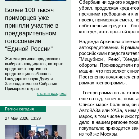
Сбербанк ни одного кредитн
убрал, продолжая кредитов
Более 100 тысяч
прежними требования и к 
приморцев уже
проект, примерная смета, 
приняли участие в
собственных средств – бан
коттедж, хоть простой креп
предварительном
голосовании
Надежда Архипова отмечае
автокредитовании. В рамка
"Единой России"
российскими представителя
"Мицубиси", "Рено", "Хенда
Жители региона продолжают
выбирать кандидатов, которые
обороты. Производители пр
представят партию на
машин, что позволяет снизи
предстоящих выборах в
Постепенно появляется спр
Государственную Думу и
рамках госпрограммы.
Законодательное Собрание
Приморского края.
– Госпрограмма по льготно
статьи раздела
еще на год, конечно, помог
Список марок большой, он 
Регион сегодня
АвтоВАЗа или УАЗа, в нем 
марок, в том числе и инос
27 Мая 2026, 13:29
дело, в нашем регионе пока
покупателю приходится зак
из той же Москвы.