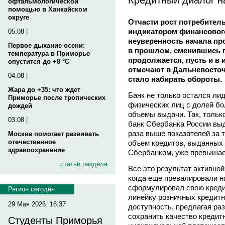
офтальмологической
помощью в Ханкайском
округе
Отчасти рост потребител
индикатором финансового
05.08 |
неуверенность начала пр
Первое дыхание осени:
в прошлом, сменившись п
температура в Приморье
продолжается, пусть и в 
опустится до +8 °C
отмечают в Дальневосточ
04.08 |
стало набирать обороты.
Жара до +35: что ждет
Банк не только остался ли
Приморье после тропических
физических лиц с долей бо
дождей
объемы выдачи. Так, только
03.08 |
банк Сбербанка России выда
раза выше показателей за 
Москва помогает развивать
отечественное
объем кредитов, выданных
здравоохранение
Сбербанком, уже превышае
статьи раздела
Все это результат активной
когда еще превалировали н
сформулировал свою креди
Регион сегодня
линейку розничных кредит
29 Мая 2026, 16:37
доступность, предлагая ра
сохранить качество кредит
Студенты Приморья