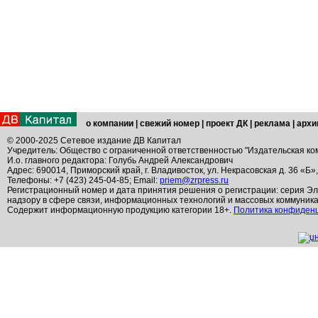
о компании
|
свежий номер
|
проект ДК
|
реклама
|
архи
© 2000-2025 Сетевое издание ДВ Капитал
Учредитель: Общество с ограниченной ответственностью "Издательская ко
И.о. главного редактора: Голубь Андрей Александрович
Адрес: 690014, Приморский край, г. Владивосток, ул. Некрасовская д. 36 «Б»
Телефоны: +7 (423) 245-04-85; Email:
priem@zrpress.ru
Регистрационный номер и дата принятия решения о регистрации: серия Эл
надзору в сфере связи, информационных технологий и массовых коммуник
Содержит информационную продукцию категории 18+.
Политика конфиден