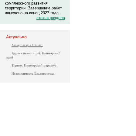
комплексного развития
территории. Завершение работ
намечено на конец 2027 года.
статьи раздела
Актуально
Хабаровску - 160 лет
Адреса инвестиций. Приморский
край
Туризм: Приморский маршрут
Недвижимость Владивостока