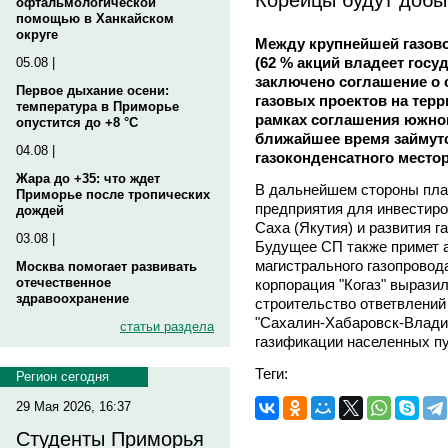
офтальмологической
помощью в Ханкайском
округе
Между крупнейшей газово
(62 % акций владеет госу
05.08 |
заключено соглашение о 
Первое дыхание осени:
газовых проектов на терр
температура в Приморье
рамках соглашения южно
опустится до +8 °C
ближайшее время займутс
04.08 |
газоконденсатного место
Жара до +35: что ждет
В дальнейшем стороны пла
Приморье после тропических
предприятия для инвестиро
дождей
Саха (Якутия) и развития 
03.08 |
Будущее СП также примет а
магистрального газопровод
Москва помогает развивать
отечественное
корпорация "Когаз" вырази
здравоохранение
строительство ответвлений
"Сахалин-Хабаровск-Влади
статьи раздела
газификации населенных пу
Теги:
Регион сегодня
29 Мая 2026, 16:37
Студенты Приморья