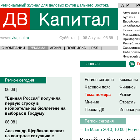
Региональный журнал для деловых кругов Дальнего Востока
АТР
Р
Амурская о
Бурятия
Еврейская 
Забайкаль
Камчатский
Магаданска
www.
dvkapital.ru
Суббота
|
08 Августа, 05:59
|
Приморски
Республика
О КОМПАНИИ
РЕКЛАМА
АРХИВ
|
ПОДПИСКА
|
RSS
|
Сахалинска
Хабаровски
Чукотский 
главная
Р
Регион сегодня
Компании
Регион сегодня
Часовой пояс
Финансы
06.08 |
Тема номера
Рынки
"Единая Россия" получила
Мнение
Отрасль
первую строку в
избирательном бюллетене на
Проект ДК
Инновации
выборах в Госдуму
Регион сегодня
06.08 |
15 Марта 2010, 10:00 |
Регио
Александр Щербаков держит
на контроле ситуацию с
Корейцы будут добыв