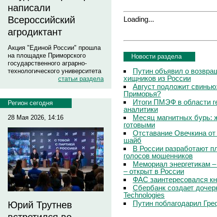
написали
Всероссийский
Loading...
агродиктант
Акция "Единой России" прошла
на площадке Приморского
Новости раздела
государственного аграрно-
Путин объявил о возвращ
технологического университета
хищников из России
статьи раздела
Август подложит свинью:
Приморья?
Итоги ПМЭФ в области г
Регион сегодня
аналитики
Месяц магнитных бурь: 
28 Мая 2026, 14:16
готовыми
Отставание Овечкина от 
шайб
В России разработают п
голосов мошенников
Мемориал энергетикам –
– открыт в России
ФАС заинтересовался кн
Сбербанк создает дочер
Technologies
Путин поблагодарил Гре
Юрий Трутнев