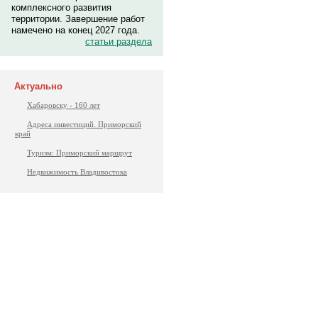
комплексного развития
территории. Завершение работ
намечено на конец 2027 года.
статьи раздела
Актуально
Хабаровску - 160 лет
Адреса инвестиций. Приморский
край
Туризм: Приморский маршрут
Недвижимость Владивостока