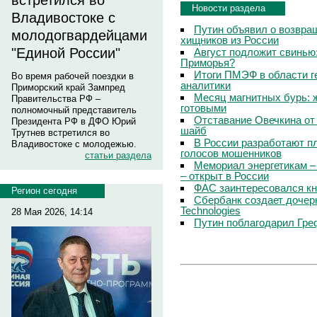
встретился во
Новости раздела
Владивостоке с
Путин объявил о возвращ
молодогвардейцами
хищников из России
"Единой России"
Август подложит свинью:
Приморья?
Итоги ПМЭФ в области г
Во время рабочей поездки в
аналитики
Приморский край Зампред
Месяц магнитных бурь: 
Правительства РФ –
готовыми
полномочный представитель
Отставание Овечкина от 
Президента РФ в ДФО Юрий
шайб
Трутнев встретился во
В России разработают п
Владивостоке с молодежью.
голосов мошенников
статьи раздела
Мемориал энергетикам –
– открыт в России
ФАС заинтересовался кн
Регион сегодня
Сбербанк создает дочер
Technologies
28 Мая 2026, 14:14
Путин поблагодарил Гре