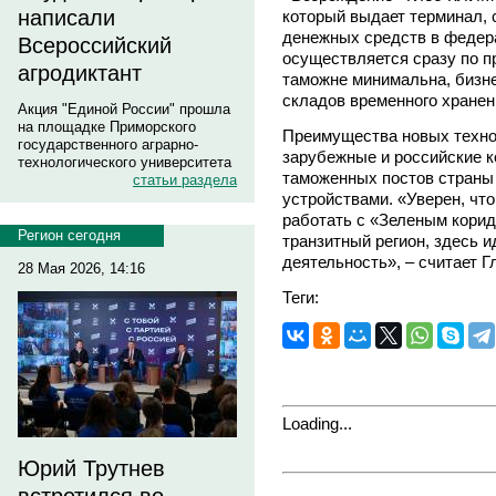
написали
который выдает терминал, 
денежных средств в федер
Всероссийский
осуществляется сразу по п
агродиктант
таможне минимальна, бизне
складов временного хранен
Акция "Единой России" прошла
на площадке Приморского
Преимущества новых техно
государственного аграрно-
зарубежные и российские к
технологического университета
таможенных постов страны
статьи раздела
устройствами. «Уверен, чт
работать с «Зеленым корид
Регион сегодня
транзитный регион, здесь 
деятельность», – считает Г
28 Мая 2026, 14:16
Теги:
Loading...
Юрий Трутнев