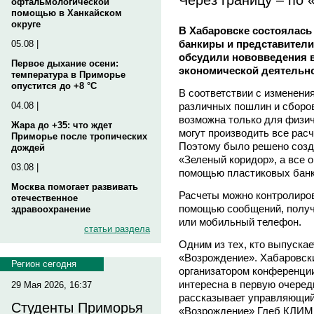
офтальмологической
помощью в Ханкайском
округе
В Хабаровске состоялась
банкиры и представител
05.08 |
обсудили нововведения в
Первое дыхание осени:
экономической деятельно
температура в Приморье
опустится до +8 °C
В соответствии с изменени
различных пошлин и сборо
04.08 |
возможна только для физич
Жара до +35: что ждет
могут производить все рас
Приморье после тропических
Поэтому было решено созд
дождей
«Зеленый коридор», а все о
03.08 |
помощью пластиковых банк
Москва помогает развивать
Расчеты можно контролиров
отечественное
помощью сообщений, полу
здравоохранение
или мобильный телефон.
статьи раздела
Одним из тех, кто выпускае
«Возрождение». Хабаровск
Регион сегодня
организатором конференции
интересна в первую очеред
29 Мая 2026, 16:37
рассказывает управляющи
Студенты Приморья
«Возрождение» Глеб КЛИМЕ