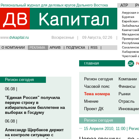
Региональный журнал для деловых кругов Дальнего Востока
АТР
Р
Амурская о
Бурятия
Еврейская 
Забайкаль
Камчатский
Магаданска
www.
dvkapital.ru
Воскресенье
|
09 Августа, 02:26
|
Приморски
Республика
О КОМПАНИИ
РЕКЛАМА
АРХИВ
|
ПОДПИСКА
|
RSS
|
Сахалинска
Хабаровски
Чукотский 
главная
Р
Регион сегодня
Компании
Регион сегодня
Часовой пояс
Финансы
06.08 |
Тема номера
Рынки
"Единая Россия" получила
Мнение
Отрасль
первую строку в
избирательном бюллетене на
Проект ДК
Инновации
выборах в Госдуму
Регион сегодня
06.08 |
15 Апреля 2010, 11:00 |
Реги
Александр Щербаков держит
на контроле ситуацию с
Через границу – по 