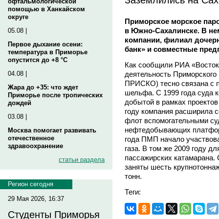
офтальмологической
помощью в Ханкайском
округе
Приморское морское пар
в Южно-Сахалинске. В не
05.08 |
компании, филиал дочерн
Первое дыхание осени:
банк» и совместные пре
температура в Приморье
опустится до +8 °C
Как сообщили РИА «Восток
деятельность Приморского 
04.08 |
ПРИСКО) тесно связана с п
Жара до +35: что ждет
шельфа. С 1999 года суда 
Приморье после тропических
добытой в рамках проектов
дождей
году компания расширила с
03.08 |
флот вспомогательными су
нефтедобывающих платформ
Москва помогает развивать
отечественное
года ПМП начало участвова
здравоохранение
газа. В том же 2009 году 
пассажирских катамарана. 
статьи раздела
заняты шесть крупнотоннаж
тонн.
Регион сегодня
Теги:
29 Мая 2026, 16:37
Студенты Приморья