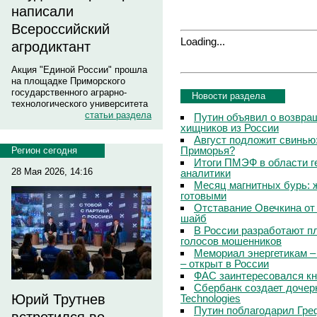
написали
Всероссийский
Loading...
агродиктант
Акция "Единой России" прошла
на площадке Приморского
государственного аграрно-
Новости раздела
технологического университета
статьи раздела
Путин объявил о возвращ
хищников из России
Август подложит свинью:
Приморья?
Регион сегодня
Итоги ПМЭФ в области г
28 Мая 2026, 14:16
аналитики
Месяц магнитных бурь: 
готовыми
Отставание Овечкина от 
шайб
В России разработают п
голосов мошенников
Мемориал энергетикам –
– открыт в России
ФАС заинтересовался кн
Сбербанк создает дочер
Юрий Трутнев
Technologies
Путин поблагодарил Гре