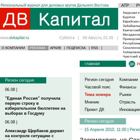
Региональный журнал для деловых кругов Дальнего Востока
АТР
Р
Амурская о
Бурятия
Еврейская 
Забайкаль
Камчатский
Магаданска
www.
dvkapital.ru
Суббота
|
08 Августа, 01:39
|
Приморски
Республика
О КОМПАНИИ
РЕКЛАМА
АРХИВ
|
ПОДПИСКА
|
RSS
|
Сахалинска
Хабаровски
Чукотский 
главная
Р
Регион сегодня
Компании
Регион сегодня
Часовой пояс
Финансы
06.08 |
Тема номера
Рынки
"Единая Россия" получила
Мнение
Отрасль
первую строку в
избирательном бюллетене на
Проект ДК
Инновации
выборах в Госдуму
Регион сегодня
06.08 |
15 Апреля 2010, 11:00 |
Реги
Александр Щербаков держит
на контроле ситуацию с
Заземлились на Са