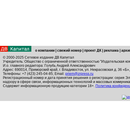
о компании
|
свежий номер
|
проект ДК
|
реклама
|
архи
© 2000-2025 Сетевое издание ДВ Капитал
Учредитель: Общество с ограниченной ответственностью "Издательская ко
И.о. главного редактора: Голубь Андрей Александрович
Адрес: 690014, Приморский край, г. Владивосток, ул. Некрасовская д. 36 «Б»
Телефоны: +7 (423) 245-04-85; Email:
priem@zrpress.ru
Регистрационный номер и дата принятия решения о регистрации: серия Эл
надзору в сфере связи, информационных технологий и массовых коммуник
Содержит информационную продукцию категории 18+.
Политика конфиден