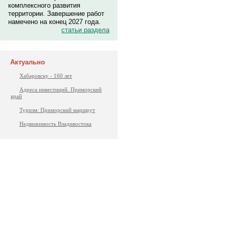
комплексного развития
территории. Завершение работ
намечено на конец 2027 года.
статьи раздела
Актуально
Хабаровску - 160 лет
Адреса инвестиций. Приморский
край
Туризм: Приморский маршрут
Недвижимость Владивостока