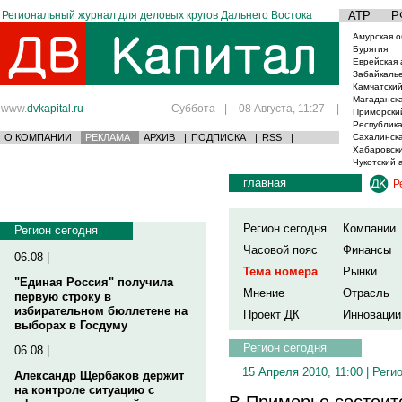
Региональный журнал для деловых кругов Дальнего Востока
АТР
Р
Амурская о
Бурятия
Еврейская 
Забайкаль
Камчатский
Магаданска
www.
dvkapital.ru
Суббота
|
08 Августа, 11:27
|
Приморски
Республика
О КОМПАНИИ
РЕКЛАМА
АРХИВ
|
ПОДПИСКА
|
RSS
|
Сахалинска
Хабаровски
Чукотский 
главная
Р
Регион сегодня
Компании
Регион сегодня
Часовой пояс
Финансы
06.08 |
Тема номера
Рынки
"Единая Россия" получила
Мнение
Отрасль
первую строку в
избирательном бюллетене на
Проект ДК
Инновации
выборах в Госдуму
Регион сегодня
06.08 |
15 Апреля 2010, 11:00 |
Реги
Александр Щербаков держит
на контроле ситуацию с
В Приморье состоит