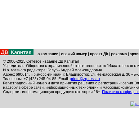
о компании
|
свежий номер
|
проект ДК
|
реклама
|
архи
© 2000-2025 Сетевое издание ДВ Капитал
Учредитель: Общество с ограниченной ответственностью "Издательская ко
И.о. главного редактора: Голубь Андрей Александрович
Адрес: 690014, Приморский край, г. Владивосток, ул. Некрасовская д. 36 «Б»
Телефоны: +7 (423) 245-04-85; Email:
priem@zrpress.ru
Регистрационный номер и дата принятия решения о регистрации: серия Эл
надзору в сфере связи, информационных технологий и массовых коммуник
Содержит информационную продукцию категории 18+.
Политика конфиден