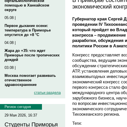
офтальмологической
экономический конг
помощью в Ханкайском
округе
05.08 |
Губернатор края Сергей
проведении IV Тихоокеанс
Первое дыхание осени:
который пройдет во Влад
температура в Приморье
конгресса – продвижение
опустится до +8 °C
разработки, обсуждения 
04.08 |
политики России в Азиатс
Жара до +35: что ждет
Конгресс предоставляет во
Приморье после тропических
дождей
сообщества, ведущим эконо
обсуждении стратегических
03.08 |
АТР, установления деловых
Москва помогает развивать
взаимовыгодных инвестици
отечественное
экономический конгресс сос
здравоохранение
первого конгресса стало ф
международного центра общ
статьи раздела
зарубежного бизнеса, науч
по вопросам инвестиционног
Регион сегодня
экономического сотрудниче
Тихоокеанского региона.
29 Мая 2026, 16:37
Теги:
Студенты Приморья