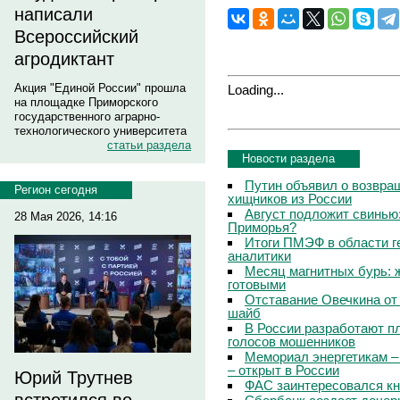
написали
Всероссийский
агродиктант
Акция "Единой России" прошла
Loading...
на площадке Приморского
государственного аграрно-
технологического университета
статьи раздела
Новости раздела
Путин объявил о возвращ
Регион сегодня
хищников из России
Август подложит свинью:
28 Мая 2026, 14:16
Приморья?
Итоги ПМЭФ в области г
аналитики
Месяц магнитных бурь: 
готовыми
Отставание Овечкина от 
шайб
В России разработают п
голосов мошенников
Мемориал энергетикам –
– открыт в России
Юрий Трутнев
ФАС заинтересовался кн