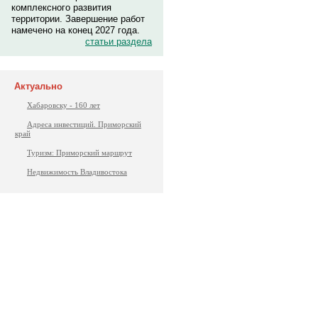
комплексного развития
территории. Завершение работ
намечено на конец 2027 года.
статьи раздела
Актуально
Хабаровску - 160 лет
Адреса инвестиций. Приморский
край
Туризм: Приморский маршрут
Недвижимость Владивостока