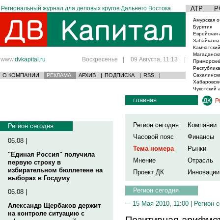
Региональный журнал для деловых кругов Дальнего Востока
АТР
Р
Амурская о
Бурятия
Еврейская 
Забайкаль
Камчатский
Магаданска
www.
dvkapital.ru
Воскресенье
|
09 Августа, 11:13
|
Приморски
Республика
О КОМПАНИИ
РЕКЛАМА
АРХИВ
|
ПОДПИСКА
|
RSS
|
Сахалинска
Хабаровски
Чукотский 
главная
Р
Регион сегодня
Компании
Регион сегодня
Часовой пояс
Финансы
06.08 |
Тема номера
Рынки
"Единая Россия" получила
Мнение
Отрасль
первую строку в
избирательном бюллетене на
Проект ДК
Инновации
выборах в Госдуму
Регион сегодня
06.08 |
15 Мая 2010, 11:00 |
Регион 
Александр Щербаков держит
на контроле ситуацию с
Позитивная арифмет