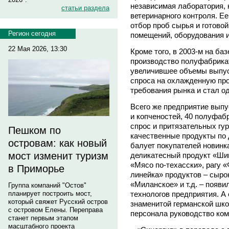
независимая лаборатория,
статьи раздела
ветеринарного контроля. Е
отбор проб сырья и готово
Регион сегодня
помещений, оборудования 
22 Мая 2026, 13:30
Кроме того, в 2003-м на б
производство полуфабрикат
увеличившее объемы выпуск
спроса на охлажденную про
требования рынка и стал о
Всего же предприятие выпу
и копченостей, 40 полуфаб
спрос и притязательных гур
Пешком по
качественные продукты по 
островам: как новый
балует покупателей новинк
мост изменит туризм
деликатесный продукт «Ши
«Мясо по-техасски», рагу «
в Приморье
линейка» продуктов – сыро
«Миланское» и т.д. – появ
Группа компаний "Остов"
технологов предприятия. А
планирует построить мост,
который свяжет Русский остров
знаменитой германской шко
с островом Елены. Переправа
персонала руководство ком
станет первым этапом
масштабного проекта