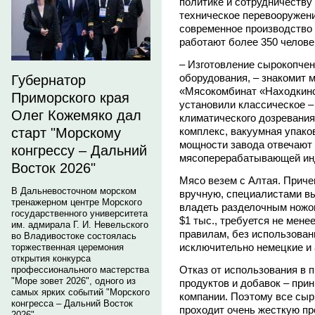
политике и сотрудничеству
техническое перевооружени
современное производство 
работают более 350 челове
– Изготовление сырокопчен
оборудования, – знакомит 
Губернатор
«Мясокомбинат «Находкин
Приморского края
установили классическое –
Олег Кожемяко дал
климатического дозревани
комплекс, вакуумная упако
старт "Морскому
мощности завода отвечают
конгрессу – Дальний
мясоперерабатывающей ин
Восток 2026"
Мясо везем с Алтая. Прич
В Дальневосточном морском
вручную, специалистами вы
тренажерном центре Морского
владеть разделочным ножом
государственного университета
$1 тыс., требуется не мене
им. адмирала Г. И. Невельского
правилам, без использован
во Владивостоке состоялась
исключительно немецкие и 
торжественная церемония
открытия конкурса
Отказ от использования в
профессионального мастерства
"Море зовет 2026", одного из
продуктов и добавок – при
самых ярких событий "Морского
компании. Поэтому все сыр
конгресса – Дальний Восток
проходит очень жесткую пр
2026".