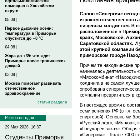
офтальмологической
помощью в Ханкайском
округе
Слово «Синергия» сегодн
игроком отечественного 
05.08 |
пищевым холдингом. В ег
Первое дыхание осени:
расположенные в Примор
температура в Приморье
краях, Московской, Арха
опустится до +8 °C
Саратовской областях. И 
04.08 |
этой крупной компании б
приморском городе Наход
Жара до +35: что ждет
Приморье после тропических
Причем те находкинские пр
дождей
начиналась деятельность 
03.08 |
«Мясокомбинат «Находкинс
холдинга в не самом лучше
Москва помогает развивать
отечественное
опробована синергетическа
здравоохранение
компании превратиться в к
статьи раздела
В настоящее время в соста
семи регионах РФ (в т.ч. с
спиртовой). Основными бр
Регион сегодня
«Русский лёд», «Мягков», 
29 Мая 2026, 16:37
«Государев заказ». Общая
«Синергия» – более 7000 с
Студенты Приморья