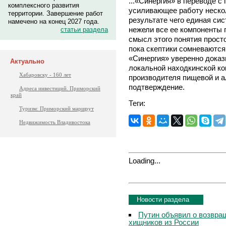
...«Синергия» в переводе с
комплексного развития
усиливающее работу нескол
территории. Завершение работ
результате чего единая си
намечено на конец 2027 года.
нежели все ее компоненты 
статьи раздела
смысл этого понятия прост
пока скептики сомневаются
«Синергия» уверенно доказ
Актуально
локальной находкинской ко
Хабаровску - 160 лет
производителя пищевой и а
подтверждение.
Адреса инвестиций. Приморский
край
Теги:
Туризм: Приморский маршрут
Недвижимость Владивостока
Loading...
Новости раздела
Путин объявил о возвращ
хищников из России