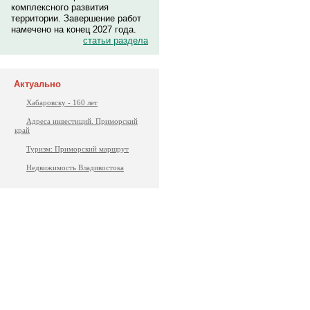
комплексного развития
территории. Завершение работ
намечено на конец 2027 года.
статьи раздела
Актуально
Хабаровску - 160 лет
Адреса инвестиций. Приморский
край
Туризм: Приморский маршрут
Недвижимость Владивостока