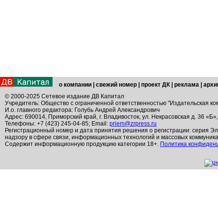
о компании
|
свежий номер
|
проект ДК
|
реклама
|
архи
© 2000-2025 Сетевое издание ДВ Капитал
Учредитель: Общество с ограниченной ответственностью "Издательская ко
И.о. главного редактора: Голубь Андрей Александрович
Адрес: 690014, Приморский край, г. Владивосток, ул. Некрасовская д. 36 «Б»
Телефоны: +7 (423) 245-04-85; Email:
priem@zrpress.ru
Регистрационный номер и дата принятия решения о регистрации: серия Эл
надзору в сфере связи, информационных технологий и массовых коммуник
Содержит информационную продукцию категории 18+.
Политика конфиден