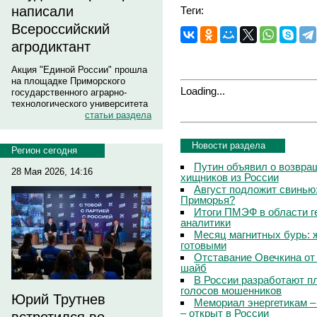
написали
Теги:
Всероссийский
агродиктант
Акция "Единой России" прошла
на площадке Приморского
Loading...
государственного аграрно-
технологического университета
статьи раздела
Новости раздела
Регион сегодня
Путин объявил о возвращ
28 Мая 2026, 14:16
хищников из России
Август подложит свинью:
Приморья?
Итоги ПМЭФ в области г
аналитики
Месяц магнитных бурь: 
готовыми
Отставание Овечкина от 
шайб
В России разработают п
голосов мошенников
Юрий Трутнев
Мемориал энергетикам –
– открыт в России