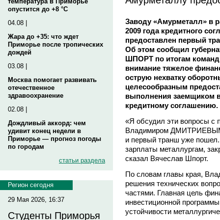
температура в Приморье
опустится до +8 °C
Заводу «Амурметалл» в р
04.08 |
2009 года кредитного сог
Жара до +35: что ждет
предоставлен первый тра
Приморье после тропических
Об этом сообщил губерна
дождей
ШПОРТ по итогам команд
03.08 |
внимание тяжелое финан
острую нехватку оборотн
Москва помогает развивать
целесообразным предост
отечественное
выполнения заемщиком вс
здравоохранение
кредитному соглашению.
02.08 |
«Я обсудил эти вопросы с
Дождливый аккорд: чем
Владимиром ДМИТРИЕВЫМ. 
удивит конец недели в
Приморье — прогноз погоды
и первый транш уже пошел.
по городам
зарплаты металлургам, зак
сказал Вячеслав Шпорт.
статьи раздела
По словам главы края, Вла
решения технических вопро
Регион сегодня
частями. Главная цель фин
29 Мая 2026, 16:37
инвестиционной программы
устойчивости металлургиче
Студенты Приморья