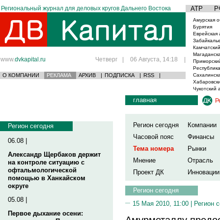
Региональный журнал для деловых кругов Дальнего Востока
АТР
Р
Амурская о
Бурятия
Еврейская 
Забайкаль
Камчатский
Магаданска
www.
dvkapital.ru
Четверг
|
06 Августа, 14:18
|
Приморски
Республика
О КОМПАНИИ
РЕКЛАМА
АРХИВ
|
ПОДПИСКА
|
RSS
|
Сахалинска
Хабаровски
Чукотский 
главная
Р
Регион сегодня
Компании
Регион сегодня
Часовой пояс
Финансы
06.08 |
Тема номера
Рынки
Александр Щербаков держит
Мнение
Отрасль
на контроле ситуацию с
офтальмологической
Проект ДК
Инновации
помощью в Ханкайском
округе
Регион сегодня
05.08 |
15 Мая 2010, 11:00 |
Регион 
Первое дыхание осени:
Амурметаллу предо