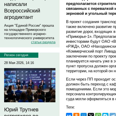
предполагается строител
написали
связанных с перевалкой и
Всероссийский
зерновой и угольный тер
агродиктант
В проект создания транспо
Акция "Единой России" прошла
также включено развитие п
на площадке Приморского
развитие дорог, входящих 
государственного аграрно-
«Приморье-1». Предполага
технологического университета
инвесторами будут ОАО «В
статьи раздела
«РЖД», ОАО «Находкински
«Коммерческий порт Ливад
Регион сегодня
заключении по проекту про
планируется начать уже в э
28 Мая 2026, 14:16
пункт пропуска должен орг
территории, на которой он 
Если через ПП проходит осн
должен быть переход с ка
помещениями. Если это мор
персонала контролирующих
суда могли оформляться в 
Теги:
Юрий Трутнев