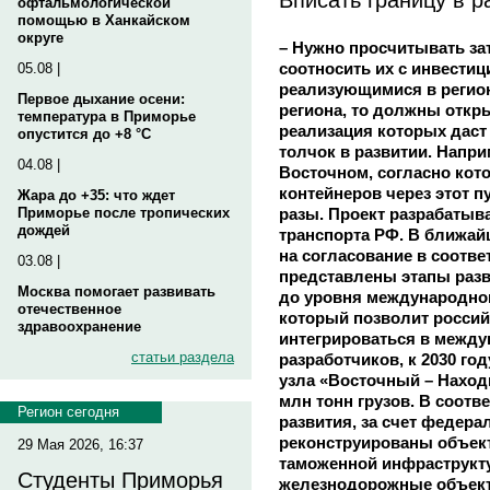
офтальмологической
помощью в Ханкайском
округе
– Нужно просчитывать за
соотносить их с инвести
05.08 |
реализующимися в регион
Первое дыхание осени:
региона, то должны откр
температура в Приморье
реализация которых дас
опустится до +8 °C
толчок в развитии. Напри
04.08 |
Восточном, согласно кот
контейнеров через этот п
Жара до +35: что ждет
разы. Проект разрабатыв
Приморье после тропических
дождей
транспорта РФ. В ближай
на согласование в соотв
03.08 |
представлены этапы разв
Москва помогает развивать
до уровня международног
отечественное
который позволит россий
здравоохранение
интегрироваться в между
статьи раздела
разработчиков, к 2030 г
узла «Восточный – Наход
млн тонн грузов. В соот
Регион сегодня
развития, за счет федер
реконструированы объект
29 Мая 2026, 16:37
таможенной инфраструкт
Студенты Приморья
железнодорожные объект