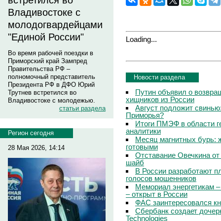
встретился во
Владивостоке с
молодогвардейцами
"Единой России"
Loading...
Во время рабочей поездки в
Приморский край Зампред
Правительства РФ –
полномочный представитель
Новости раздела
Президента РФ в ДФО Юрий
Путин объявил о возвращ
Трутнев встретился во
хищников из России
Владивостоке с молодежью.
Август подложит свинью:
статьи раздела
Приморья?
Итоги ПМЭФ в области г
аналитики
Регион сегодня
Месяц магнитных бурь: 
готовыми
28 Мая 2026, 14:14
Отставание Овечкина от 
шайб
В России разработают п
голосов мошенников
Мемориал энергетикам –
– открыт в России
ФАС заинтересовался кн
Сбербанк создает дочер
Technologies