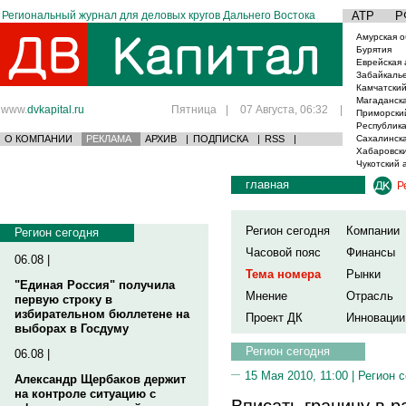
Региональный журнал для деловых кругов Дальнего Востока
АТР
Р
Амурская о
Бурятия
Еврейская 
Забайкаль
Камчатский
Магаданска
www.
dvkapital.ru
Пятница
|
07 Августа, 06:32
|
Приморски
Республика
О КОМПАНИИ
РЕКЛАМА
АРХИВ
|
ПОДПИСКА
|
RSS
|
Сахалинска
Хабаровски
Чукотский 
главная
Р
Регион сегодня
Компании
Регион сегодня
Часовой пояс
Финансы
06.08 |
Тема номера
Рынки
"Единая Россия" получила
Мнение
Отрасль
первую строку в
избирательном бюллетене на
Проект ДК
Инновации
выборах в Госдуму
Регион сегодня
06.08 |
15 Мая 2010, 11:00 |
Регион 
Александр Щербаков держит
на контроле ситуацию с
Вписать границу в р