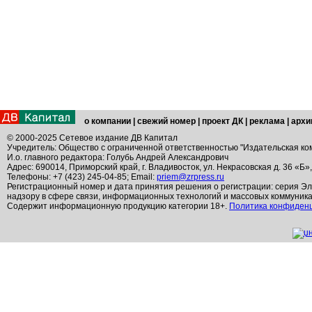
о компании
|
свежий номер
|
проект ДК
|
реклама
|
архи
© 2000-2025 Сетевое издание ДВ Капитал
Учредитель: Общество с ограниченной ответственностью "Издательская ко
И.о. главного редактора: Голубь Андрей Александрович
Адрес: 690014, Приморский край, г. Владивосток, ул. Некрасовская д. 36 «Б»
Телефоны: +7 (423) 245-04-85; Email:
priem@zrpress.ru
Регистрационный номер и дата принятия решения о регистрации: серия Эл
надзору в сфере связи, информационных технологий и массовых коммуник
Содержит информационную продукцию категории 18+.
Политика конфиден