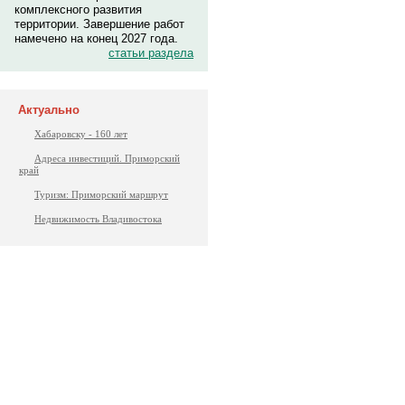
комплексного развития
территории. Завершение работ
намечено на конец 2027 года.
статьи раздела
Актуально
Хабаровску - 160 лет
Адреса инвестиций. Приморский
край
Туризм: Приморский маршрут
Недвижимость Владивостока