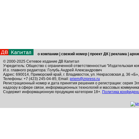
о компании
|
свежий номер
|
проект ДК
|
реклама
|
архи
© 2000-2025 Сетевое издание ДВ Капитал
Учредитель: Общество с ограниченной ответственностью "Издательская ко
И.о. главного редактора: Голубь Андрей Александрович
Адрес: 690014, Приморский край, г. Владивосток, ул. Некрасовская д. 36 «Б»
Телефоны: +7 (423) 245-04-85; Email:
priem@zrpress.ru
Регистрационный номер и дата принятия решения о регистрации: серия Эл
надзору в сфере связи, информационных технологий и массовых коммуник
Содержит информационную продукцию категории 18+.
Политика конфиден