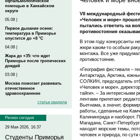
офтальмологической
помощью в Ханкайском
округе
VII международный фест
«Человек и море» прошел
05.08 |
пытались ответить на воп
Первое дыхание осени:
противостояния оказыва
температура в Приморье
опустится до +8 °C
В этом году конкурсанты н
жюри каким-то особым раку
04.08 |
монтажа. Все уже придумали
Жара до +35: что ждет
противостояние.
Приморье после тропических
дождей
«География фестиваля – ге
03.08 |
Антарктида, Арктика, южны
СОЛКИН, председатель отб
Москва помогает развивать
«Человек и море», директо
отечественное
тайги». – За интересными
здравоохранение
лентами прилетают редакт
статьи раздела
Вьетнама, а значит, формир
работы, сделанные на Камч
Калининграда и наоборот. 
Регион сегодня
Магадана, Санкт-Петербурга
29 Мая 2026, 16:37
находят морские темы, пото
человек и природа, по сути 
Студенты Приморья