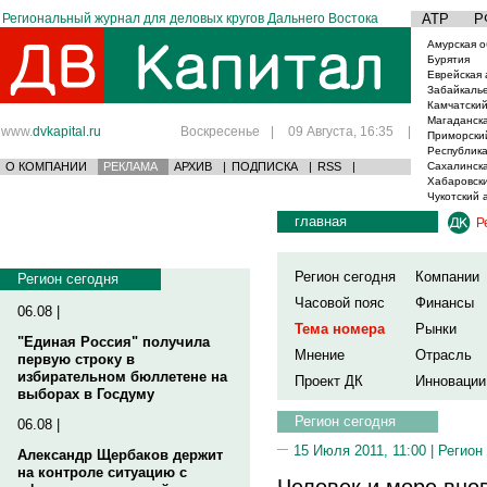
Региональный журнал для деловых кругов Дальнего Востока
АТР
Р
Амурская о
Бурятия
Еврейская 
Забайкаль
Камчатский
Магаданска
www.
dvkapital.ru
Воскресенье
|
09 Августа, 16:35
|
Приморски
Республика
О КОМПАНИИ
РЕКЛАМА
АРХИВ
|
ПОДПИСКА
|
RSS
|
Сахалинска
Хабаровски
Чукотский 
главная
Р
Регион сегодня
Компании
Регион сегодня
Часовой пояс
Финансы
06.08 |
Тема номера
Рынки
"Единая Россия" получила
Мнение
Отрасль
первую строку в
избирательном бюллетене на
Проект ДК
Инновации
выборах в Госдуму
Регион сегодня
06.08 |
15 Июля 2011, 11:00 |
Регион
Александр Щербаков держит
на контроле ситуацию с
Человек и море вно