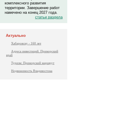
комплексного развития
территории. Завершение работ
намечено на конец 2027 года.
статьи раздела
Актуально
Хабаровску - 160 лет
Адреса инвестиций. Приморский
край
Туризм: Приморский маршрут
Недвижимость Владивостока