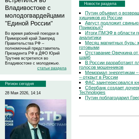
встретился во
Новости раздела
Владивостоке с
Путин объявил о возвращ
молодогвардейцами
хищников из России
"Единой России"
Август подложит свинью:
Приморья?
Итоги ПМЭФ в области г
Во время рабочей поездки в
аналитики
Приморский край Зампред
Месяц магнитных бурь: 
Правительства РФ –
готовыми
полномочный представитель
Отставание Овечкина от 
Президента РФ в ДФО Юрий
шайб
Трутнев встретился во
В России разработают п
Владивостоке с молодежью.
голосов мошенников
статьи раздела
Мемориал энергетикам –
– открыт в России
ФАС заинтересовался кн
Регион сегодня
Сбербанк создает дочер
Technologies
28 Мая 2026, 14:14
Путин поблагодарил Гре