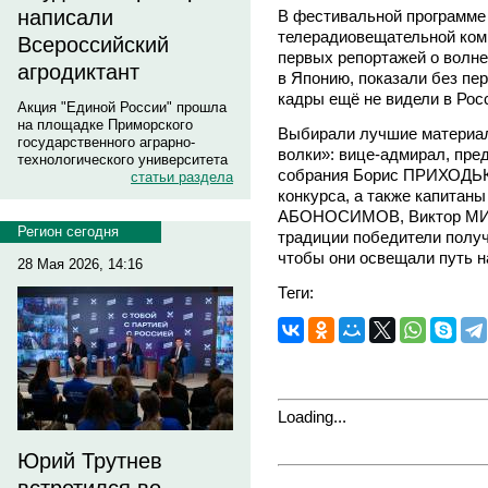
написали
В фестивальной программе
телерадиовещательной ком
Всероссийский
первых репортажей о волне
агродиктант
в Японию, показали без пе
кадры ещё не видели в Рос
Акция "Единой России" прошла
на площадке Приморского
Выбирали лучшие материал
государственного аграрно-
волки»: вице-адмирал, пре
технологического университета
собрания Борис ПРИХОДЬКО
статьи раздела
конкурса, а также капитан
АБОНОСИМОВ, Виктор МИ
Регион сегодня
традиции победители получ
чтобы они освещали путь 
28 Мая 2026, 14:16
Теги:
Loading...
Юрий Трутнев