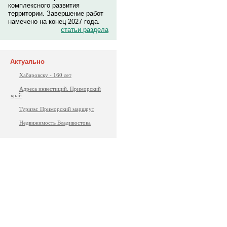
комплексного развития
территории. Завершение работ
намечено на конец 2027 года.
статьи раздела
Актуально
Хабаровску - 160 лет
Адреса инвестиций. Приморский
край
Туризм: Приморский маршрут
Недвижимость Владивостока