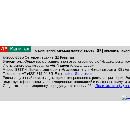
о компании
|
свежий номер
|
проект ДК
|
реклама
|
архи
© 2000-2025 Сетевое издание ДВ Капитал
Учредитель: Общество с ограниченной ответственностью "Издательская ко
И.о. главного редактора: Голубь Андрей Александрович
Адрес: 690014, Приморский край, г. Владивосток, ул. Некрасовская д. 36 «Б»
Телефоны: +7 (423) 245-04-85; Email:
priem@zrpress.ru
Регистрационный номер и дата принятия решения о регистрации: серия Эл
надзору в сфере связи, информационных технологий и массовых коммуник
Содержит информационную продукцию категории 18+.
Политика конфиден