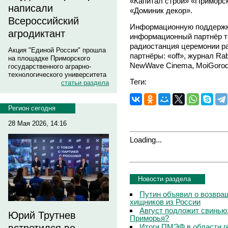
«Капитал строй» «Приморс
написали
«Доминик декор».
Всероссийский
Информационную поддержк
агродиктант
информационный партнёр т
радиостанция церемонии р
Акция "Единой России" прошла
партнёры: «off», журнал Ra
на площадке Приморского
NewWave Сinema, MoiGorod.
государственного аграрно-
технологического университета
Теги:
статьи раздела
Регион сегодня
28 Мая 2026, 14:16
Loading...
Новости раздела
Путин объявил о возвращ
хищников из России
Август подложит свинью:
Юрий Трутнев
Приморья?
Итоги ПМЭФ в области г