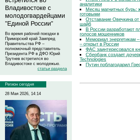
встретился во
аналитики
Владивостоке с
Месяц магнитных бурь: 
готовыми
молодогвардейцами
Отставание Овечкина от 
"Единой России"
шайб
В России разработают п
голосов мошенников
Во время рабочей поездки в
Приморский край Зампред
Мемориал энергетикам –
– открыт в России
Правительства РФ –
полномочный представитель
ФАС заинтересовался кн
Президента РФ в ДФО Юрий
Сбербанк создает дочер
Трутнев встретился во
Technologies
Владивостоке с молодежью.
Путин поблагодарил Гре
статьи раздела
Регион сегодня
28 Мая 2026, 14:14