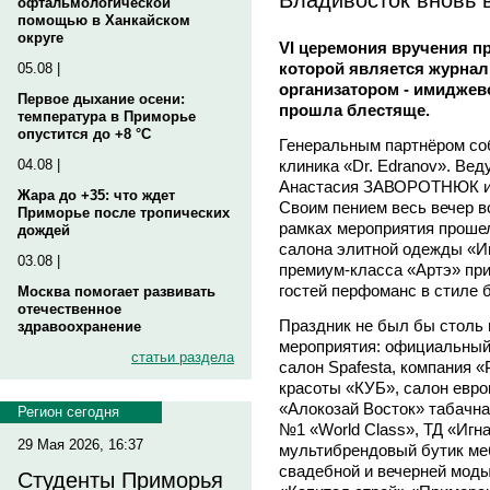
офтальмологической
помощью в Ханкайском
округе
VI церемония вручения п
которой является журнал
05.08 |
организатором - имиджевое
Первое дыхание осени:
прошла блестяще.
температура в Приморье
опустится до +8 °C
Генеральным партнёром со
клиника «Dr. Edranov». Ве
04.08 |
Анастасия ЗАВОРОТНЮК и
Жара до +35: что ждет
Своим пением весь вечер 
Приморье после тропических
рамках мероприятия прошел
дождей
салона элитной одежды «И
03.08 |
премиум-класса «Артэ» при
гостей перфоманс в стиле 
Москва помогает развивать
отечественное
Праздник не был бы столь 
здравоохранение
мероприятия: официальный
статьи раздела
салон Spafesta, компания «
красоты «КУБ», салон евро
«Алокозай Восток» табачна
Регион сегодня
№1 «World Class», ТД «Игн
29 Мая 2026, 16:37
мультибрендовый бутик ме
свадебной и вечерней моды
Студенты Приморья