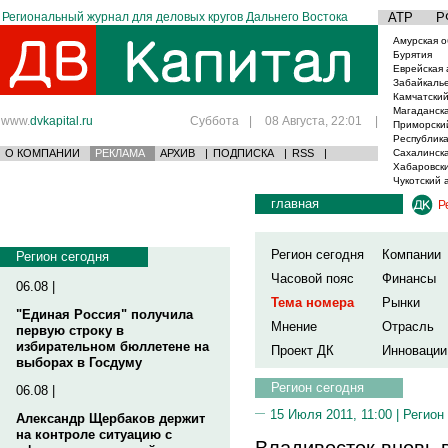
Региональный журнал для деловых кругов Дальнего Востока
АТР
Р
Амурская о
Бурятия
Еврейская 
Забайкаль
Камчатский
Магаданска
www.
dvkapital.ru
Суббота
|
08 Августа, 22:01
|
Приморски
Республика
О КОМПАНИИ
РЕКЛАМА
АРХИВ
|
ПОДПИСКА
|
RSS
|
Сахалинска
Хабаровски
Чукотский 
главная
Р
Регион сегодня
Компании
Регион сегодня
Часовой пояс
Финансы
06.08 |
Тема номера
Рынки
"Единая Россия" получила
Мнение
Отрасль
первую строку в
избирательном бюллетене на
Проект ДК
Инновации
выборах в Госдуму
Регион сегодня
06.08 |
15 Июля 2011, 11:00 |
Регион
Александр Щербаков держит
на контроле ситуацию с
Владивосток вновь