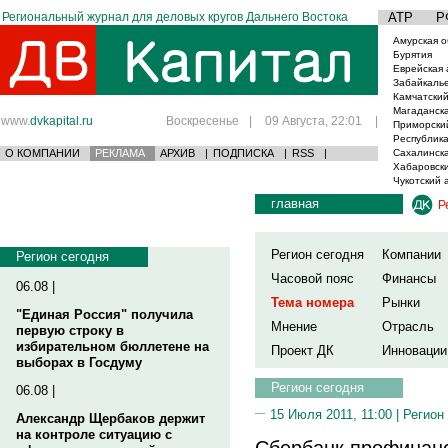
Региональный журнал для деловых кругов Дальнего Востока
АТР
Р
Амурская о
Бурятия
Еврейская 
Забайкаль
Камчатский
Магаданска
www.
dvkapital.ru
Воскресенье
|
09 Августа, 22:01
|
Приморски
Республика
О КОМПАНИИ
РЕКЛАМА
АРХИВ
|
ПОДПИСКА
|
RSS
|
Сахалинска
Хабаровски
Чукотский 
главная
Р
Регион сегодня
Компании
Регион сегодня
Часовой пояс
Финансы
06.08 |
Тема номера
Рынки
"Единая Россия" получила
Мнение
Отрасль
первую строку в
избирательном бюллетене на
Проект ДК
Инновации
выборах в Госдуму
Регион сегодня
06.08 |
15 Июля 2011, 11:00 |
Регион
Александр Щербаков держит
на контроле ситуацию с
Сбербанк профинанс