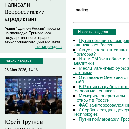
написали
Loading...
Всероссийский
агродиктант
Акция "Единой России" прошла
Новости раздела
на площадке Приморского
государственного аграрно-
Путин объявил о возвращ
технологического университета
хищников из России
статьи раздела
Август подложит свинью:
Приморья?
Итоги ПМЭФ в области г
Регион сегодня
аналитики
Месяц магнитных бурь: 
28 Мая 2026, 14:16
готовыми
Отставание Овечкина от 
шайб
В России разработают п
голосов мошенников
Мемориал энергетикам –
– открыт в России
ФАС заинтересовался кн
Сбербанк создает дочер
Technologies
Путин поблагодарил Гре
Юрий Трутнев