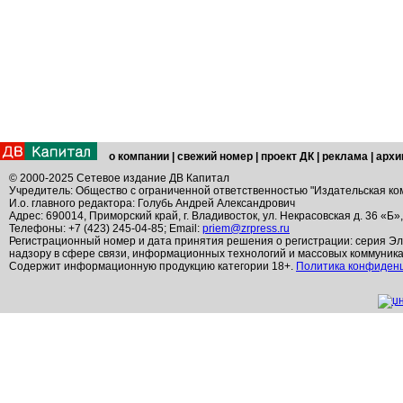
о компании
|
свежий номер
|
проект ДК
|
реклама
|
архи
© 2000-2025 Сетевое издание ДВ Капитал
Учредитель: Общество с ограниченной ответственностью "Издательская ко
И.о. главного редактора: Голубь Андрей Александрович
Адрес: 690014, Приморский край, г. Владивосток, ул. Некрасовская д. 36 «Б»
Телефоны: +7 (423) 245-04-85; Email:
priem@zrpress.ru
Регистрационный номер и дата принятия решения о регистрации: серия Эл
надзору в сфере связи, информационных технологий и массовых коммуник
Содержит информационную продукцию категории 18+.
Политика конфиден