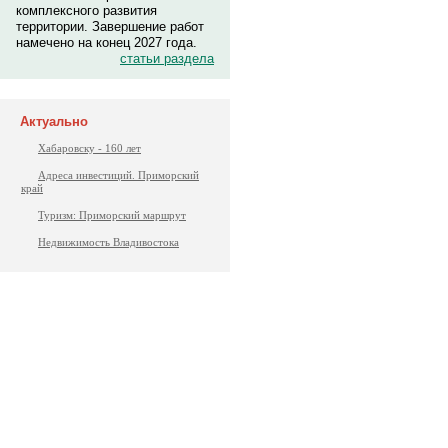
комплексного развития
территории. Завершение работ
намечено на конец 2027 года.
статьи раздела
Актуально
Хабаровску - 160 лет
Адреса инвестиций. Приморский
край
Туризм: Приморский маршрут
Недвижимость Владивостока