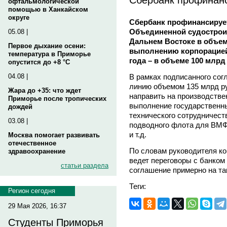
офтальмологической
помощью в Ханкайском
округе
Сбербанк профинансируе
Объединенной судострои
05.08 |
Дальнем Востоке в объем
Первое дыхание осени:
выполнению корпорацией
температура в Приморье
года – в объеме 100 млрд
опустится до +8 °C
В рамках подписанного сог
04.08 |
линию объемом 135 млрд р
Жара до +35: что ждет
направить на производстве
Приморье после тропических
выполнение государственны
дождей
технического сотрудничест
03.08 |
подводного флота для ВМФ,
и т.д.
Москва помогает развивать
отечественное
По словам руководителя к
здравоохранение
ведет переговоры с банком
статьи раздела
соглашение примерно на та
Теги:
Регион сегодня
29 Мая 2026, 16:37
Студенты Приморья