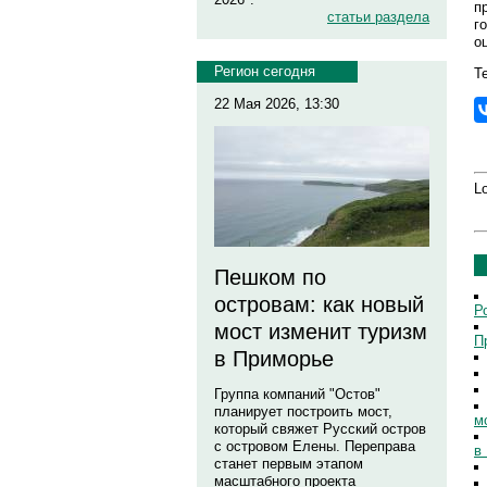
п
статьи раздела
г
о
Регион сегодня
Те
22 Мая 2026, 13:30
Lo
Пешком по
островам: как новый
Р
мост изменит туризм
П
в Приморье
Группа компаний "Остов"
планирует построить мост,
м
который свяжет Русский остров
с островом Елены. Переправа
в
станет первым этапом
масштабного проекта