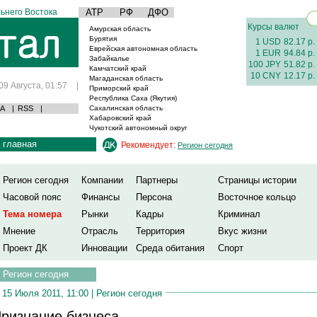
ьнего Востока
АТР
РФ
ДФО
Курсы валют
Амурская область
Бурятия
1 USD
82.17 р.
Еврейская автономная область
1 EUR
94.84 р.
Забайкалье
100 JPY
51.82 р.
Камчатский край
10 CNY
12.17 р.
Магаданская область
09 Августа, 01:57
|
Приморский край
Республика Саха (Якутия)
А
|
RSS
|
Сахалинская область
Хабаровский край
Чукотский автономный округ
главная
Рекомендует:
Регион сегодня
Регион сегодня
Компании
Партнеры
Страницы истории
Часовой пояс
Финансы
Персона
Восточное кольцо
Тема номера
Рынки
Кадры
Криминал
Мнение
Отрасль
Территория
Вкус жизни
Проект ДК
Инновации
Среда обитания
Спорт
Регион сегодня
15 Июля 2011, 11:00 |
Регион сегодня
ризнание бизнеса