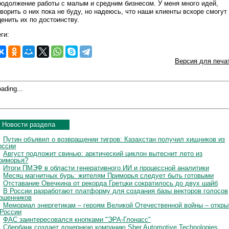
родолжение работы с малым и средним бизнесом. У меня много идей,
оворить о них пока не буду, но надеюсь, что наши клиенты вскоре смогут
ценить их по достоинству.
ги:
Версия для печа
ading...
Новости раздела
Путин объявил о возвращении тигров: Казахстан получил хищников из
оссии
Август подложит свинью: арктический циклон вытеснит лето из
риморья?
Итоги ПМЭФ в области генеративного ИИ и процессной аналитики
Месяц магнитных бурь: жителям Приморья следует быть готовыми
Отставание Овечкина от рекорда Гретцки сократилось до двух шайб
В России разработают платформу для создания базы векторов голосов
ошенников
Мемориал энергетикам – героям Великой Отечественной войны – откры
 России
ФАС заинтересовался кнопками "ЭРА-Глонасс"
Сбербанк создает дочернюю компанию Sber Automotive Technologies