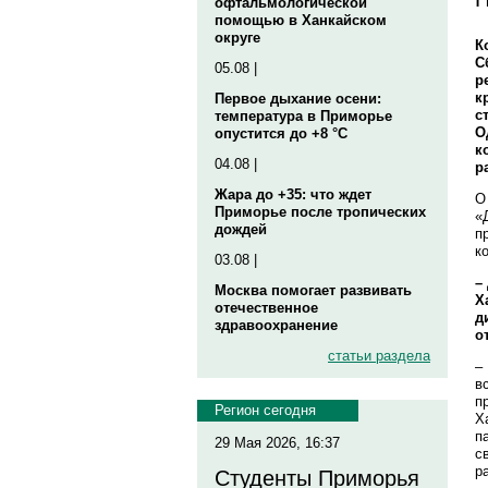
офтальмологической
помощью в Ханкайском
округе
К
С
05.08 |
р
к
Первое дыхание осени:
с
температура в Приморье
О
опустится до +8 °C
к
04.08 |
р
Жара до +35: что ждет
О
Приморье после тропических
«
дождей
п
к
03.08 |
–
Москва помогает развивать
Х
отечественное
д
здравоохранение
о
статьи раздела
–
в
п
Регион сегодня
Х
п
29 Мая 2026, 16:37
с
р
Студенты Приморья