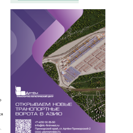
о
ся
.