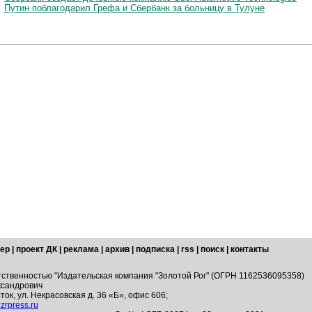
Путин поблагодарил Грефа и Сбербанк за больницу в Тулуне
ер
|
проект ДК
|
реклама
|
архив
|
подписка
|
rss
|
поиск
|
контакты
тственностью "Издательская компания "Золотой Рог" (ОГРН 1162536095358)
ксандрович
ток, ул. Некрасовская д. 36 «Б», офис 606;
zrpress.ru