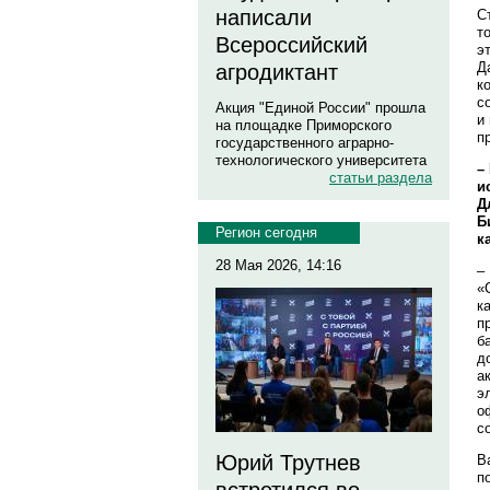
написали
С
т
Всероссийский
э
Д
агродиктант
к
с
Акция "Единой России" прошла
и
на площадке Приморского
п
государственного аграрно-
технологического университета
–
статьи раздела
и
Д
Б
Регион сегодня
к
28 Мая 2026, 14:16
–
«
к
п
б
д
а
э
о
с
Юрий Трутнев
В
п