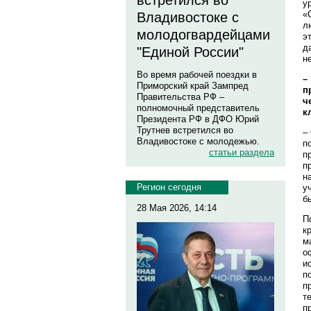
встретился во
у
«
Владивостоке с
л
молодогвардейцами
э
д
"Единой России"
н
Во время рабочей поездки в
–
Приморский край Зампред
п
Правительства РФ –
ч
полномочный представитель
к
Президента РФ в ДФО Юрий
Трутнев встретился во
–
Владивостоке с молодежью.
п
статьи раздела
п
п
н
Регион сегодня
у
б
28 Мая 2026, 14:14
П
к
м
о
и
п
п
т
п