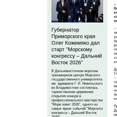
–
б
к
с
о
–
Губернатор
о
Приморского края
у
б
Олег Кожемяко дал
р
старт "Морскому
т
и
конгрессу – Дальний
с
Восток 2026"
к
Д
В Дальневосточном морском
Г
тренажерном центре Морского
–
государственного университета
с
им. адмирала Г. И. Невельского
м
во Владивостоке состоялась
н
торжественная церемония
б
открытия конкурса
к
профессионального мастерства
"Море зовет 2026", одного из
П
самых ярких событий "Морского
Д
конгресса – Дальний Восток
а
2026".