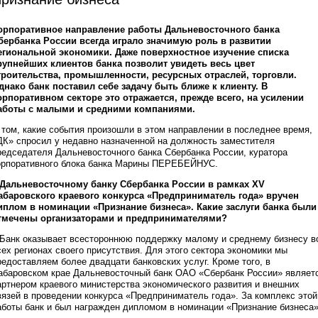
орпоративное направление работы Дальневосточного банка
бербанка России всегда играло значимую роль в развитии
егиональной экономики. Даже поверхностное изучение списка
рупнейших клиентов банка позволит увидеть весь цвет
троительства, промышленности, ресурсных отраслей, торговли.
днако банк поставил себе задачу быть ближе к клиенту. В
орпоративном секторе это отражается, прежде всего, на усилении
аботы с малыми и средними компаниями.
 том, какие события произошли в этом направлении в последнее время,
ДК» спросил у недавно назначенной на должность заместителя
редседателя Дальневосточного банка Сбербанка России, куратора
орпоративного блока банка Марины ПЕРЕБЕЙНУС.
 Дальневосточному банку Сбербанка России в рамках XV
абаровского краевого конкурса «Предприниматель года» вручен
иплом в номинации «Признание бизнеса». Какие заслуги банка были
тмечены организаторами и предпринимателями?
 Банк оказывает всестороннюю поддержку малому и среднему бизнесу в
сех регионах своего присутствия. Для этого сектора экономики мы
редоставляем более двадцати банковских услуг. Кроме того, в
абаровском крае Дальневосточный банк ОАО «Сбербанк России» являет
артнером краевого министерства экономического развития и внешних
вязей в проведении конкурса «Предприниматель года». За комплекс этой
аботы банк и был награжден дипломом в номинации «Признание бизнеса»