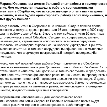
 Марина Юрьевна, вы имеете большой опыт работы в коммерческо
анке. Чем отличаются подходы к работе с корпоративными
лиентами в Сбербанке, что из существующего опыта вы намерены
охранить, в чем будете ориентировать работу своих подчиненных, н
пыт других банков?
 Хочу сказать, что и в Сбербанке я не новичок. Сюда я пришла после
кончания института, здесь проработала 16 лет, прежде чем в 2000 году
шла на работу в другой банк. Вместе с тем сейчас, спустя 10 лет, я как
удто вернулась в иной Сбербанк. Сегодня это современное, активно
азвивающееся, стремящееся использовать все самые передовые
ехнологии, клиентоориентированное банковское учреждение. При этом
зменения заметны не только в оборудовании офисов, но и в мышлении
отрудников, что формирует прогрессивный настрой, передающийся
лиентам.
умаю, что мой прежний опыт работы будет применим и в Сбербанке.
лавное на нынешнем этапе для Дальневосточного банка Сбербанка Росс
 стать ближе к клиентам. Мы должны не только обслужить и предложить
воим клиентам готовое финансовое решение, но и стать их проводником 
ире банковских технологий, партнером в решении бизнес-задач. И здесь
ам помогает, конечно, опыт мировых коммерческих банков, стремящихся
ыстрее реагировать на изменения рынка, точнее определять ожидания
лиентов, предвосхищать действия конкурентов.
риоритетными направлениями для корпоративного блока
альневосточного банка Сбербанка России в ближайшее время будут
ктивное развитие торгового финансирования, cash managment,