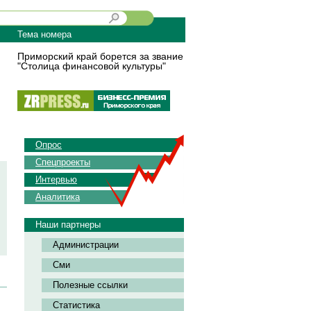
Тема номера
Приморский край борется за звание
"Столица финансовой культуры"
Опрос
Спецпроекты
Интервью
Аналитика
Наши партнеры
Администрации
Сми
Полезные ссылки
Статистика