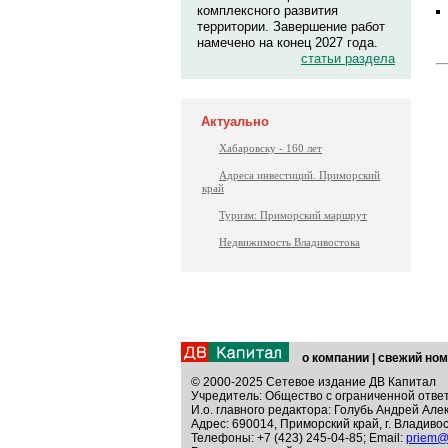
комплексного развития
территории. Завершение работ
намечено на конец 2027 года.
статьи раздела
Актуально
Хабаровску - 160 лет
Адреса инвестиций. Приморский
край
Туризм: Приморский маршрут
Недвижимость Владивостока
о компании
|
свежий ном
© 2000-2025 Сетевое издание ДВ Капитал
Учредитель: Общество с ограниченной отве
И.о. главного редактора: Голубь Андрей Але
Адрес: 690014, Приморский край, г. Владивос
Телефоны: +7 (423) 245-04-85; Email:
priem@