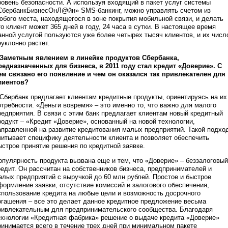
ровень безопасности. А используя входящий в пакет услуг системы
СбербанкБизнесОнЛ@йн» SMS-банкинг, можно управлять счетом из
юбого места, находящегося в зоне покрытия мобильной связи, и делать
то клиент может 365 дней в году, 24 часа в сутки. В настоящее время
анной услугой пользуются уже более четырех тысяч клиентов, и их числ
еуклонно растет.
 Заметным явлением в линейке продуктов Сбербанка,
редназначенных для бизнеса, в 2011 году стал кредит «Доверие». С
ем связано его появление и чем он оказался так привлекателен для
лиентов?
 Сбербанк предлагает клиентам кредитные продукты, ориентируясь на их
отребности. «Деньги вовремя» – это именно то, что важно для малого
редприятия. В связи с этим банк предлагает клиентам новый кредитный
родукт – «Кредит «Доверие», основанный на новой технологии,
аправленной на развитие кредитования малых предприятий. Такой подхо
читывает специфику деятельности клиента и позволяет обеспечить
ыстрое принятие решения по кредитной заявке.
опулярность продукта вызвана еще и тем, что «Доверие» – беззалоговый
редит. Он рассчитан на собственников бизнеса, предпринимателей и
алых предприятий с выручкой до 60 млн рублей. Простое и быстрое
формление заявки, отсутствие комиссий и залогового обеспечения,
спользование кредита на любые цели и возможность досрочного
огашения – все это делает данное кредитное предложение весьма
ривлекательным для предпринимательского сообщества. Благодаря
ехнологии «Кредитная фабрика» решение о выдаче кредита «Доверие»
ринимается всего в течение трех дней при минимальном пакете