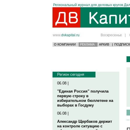
Региональный журнал для деловых кругов Дал
www.
dvkapital.ru
Воскресенье
|
О КОМПАНИИ
РЕКЛАМА
АРХИВ
|
ПОДПИСК
Регион сегодня
06.08 |
"Единая Россия" получила
первую строку в
избирательном бюллетене на
выборах в Госдуму
06.08 |
Александр Щербаков держит
на контроле ситуацию с
П