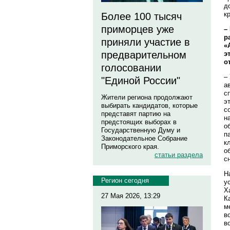
д
к
Более 100 тысяч
приморцев уже
–
р
приняли участие в
«
предварительном
э
о
голосовании
–
"Единой России"
а
с
Жители региона продолжают
э
выбирать кандидатов, которые
с
представят партию на
н
предстоящих выборах в
о
Государственную Думу и
п
Законодательное Собрание
к
Приморского края.
о
статьи раздела
с
Н
Регион сегодня
у
Х
27 Мая 2026, 13:29
К
м
в
в