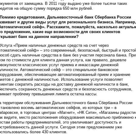
окументов от заемщика. В 2011 году выдано уже более тысячи таких
редитов на общую сумму порядка 650 млн рублей.
 Помимо кредитования, Дальневосточный банк Сбербанка России
азвивает и другие виды услуг для регионального бизнеса. Например
Автоматический сейф». Расскажите, пожалуйста, насколько актуаль
то предложение, какие еще возможности для своих клиентов
ткрывает банк на данном направлении?
 Услуга «Прием наличных денежных средств на счет через
втоматический сейф» – это современный, безопасный, быстрый и просто
пособ сдать наличные средства в банк без участия персонала банка. При
том по стоимости для клиента данная услуга, как правило, дешевле
овокупности классических услуг приема и инкассации денежной
аличности. Автоматический сейф – это специальное банковское
борудование, обеспечивающее автоматизированный прием и хранение
акетов с денежной наличностью. Использование услуги позволяет
лиентам сократить расходы на доставку денежной наличности в банк,
беспечить сохранность денежных средств и безопасность сотрудников,
нимает проблему превышения лимита остатка кассы.
а территории обслуживания Дальневосточного банка Сбербанка России
становлено восемь автоматических сейфов, из которых три – в
абаровске, в торговых центрах «Магнит», «НК Сити», «Магазины радости
ак видите, место расположения оборудования максимально приближено 
естам работы предпринимателей, это увеличивает доступность и
остребованность данной услуги. Сегодня этим предложением уже
оспользовались более 430 клиентов.