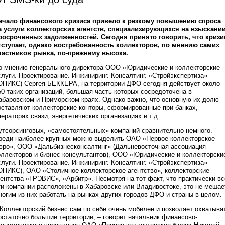
ачало финансового кризиса привело к резкому повышению спроса
а услуги коллекторских агентств, специализирующихся на взыскани
росроченных задолженностей. Сегодня принято говорить, что кризи
тступает, однако востребованность коллекторов, по мнению самих
частников рынка, по-прежнему высока.
о мнению генерального директора ООО «Юридические и коллекторские
слуги. Проектирование. Инжиниринг. Консалтинг. «Стройэкспертиза»
ЮПИКС) Сергея БЕККЕРА, на территории ДФО сегодня действует около
50 таких организаций, большая часть которых сосредоточена в
абаровском и Приморском краях. Однако важно, что основную их долю
оставляют коллекторские конторы, сформированные при банках,
ператорах связи, энергетических организациях и т.д.
утсорсинговых, «самостоятельных» компаний сравнительно немного.
реди наиболее крупных можно выделить ОАО «Первое коллекторское
юро», ООО «Дальбизнесконсалтинг» (Дальневосточная ассоциация
оллекторов и бизнес-консультантов), ООО «Юридические и коллекторски
слуги. Проектирование. Инжиниринг. Консалтинг. «Стройэкспертиза»
ЮПИКС), ОАО «Столичное коллекторское агентство», коллекторские
гентства «ГРЭВИС», «Арбитр». Несмотря на тот факт, что практически вс
ти компании расположены в Хабаровске или Владивостоке, это не мешае
ногим из них работать на рынках других городов ДФО и страны в целом.
 Коллекторский бизнес сам по себе очень мобилен и позволяет охватыва
остаточно большие территории, – говорит начальник финансово-