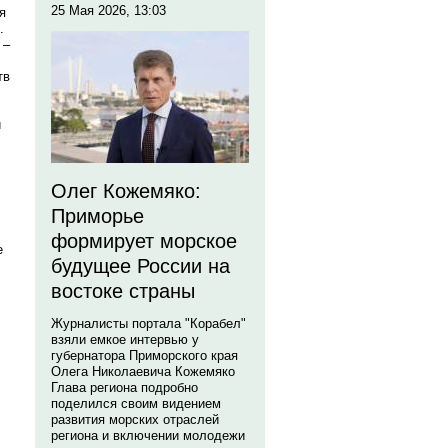
25 Мая 2026, 13:03
я
.
 –
тв
й
Олег Кожемяко:
Приморье
формирует морское
е
будущее России на
востоке страны
Журналисты портала "Корабел"
взяли емкое интервью у
губернатора Приморского края
Олега Николаевича Кожемяко
Глава региона подробно
поделился своим видением
развития морских отраслей
региона и включении молодежи