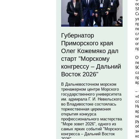
о
S
С
у
п
п
с
Губернатор
о
Приморского края
о
п
Олег Кожемяко дал
О
старт "Морскому
п
конгрессу – Дальний
9
с
Восток 2026"
п
в
В Дальневосточном морском
тренажерном центре Морского
–
государственного университета
«
им. адмирала Г. И. Невельского
с
во Владивостоке состоялась
Н
торжественная церемония
в
открытия конкурса
н
профессионального мастерства
р
"Море зовет 2026", одного из
о
самых ярких событий "Морского
з
конгресса – Дальний Восток
к
2026".