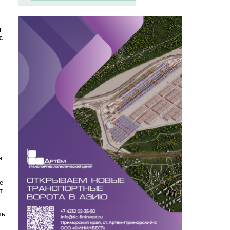
и
с
е
е
т
ть