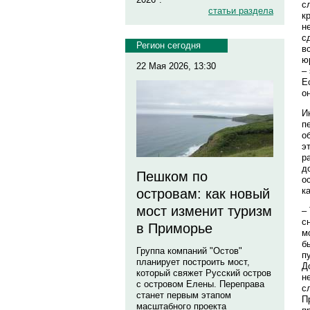
с
статьи раздела
к
н
с
Регион сегодня
в
ю
22 Мая 2026, 13:30
–
Е
о
И
п
о
э
р
д
Пешком по
о
к
островам: как новый
мост изменит туризм
–
с
в Приморье
м
б
Группа компаний "Остов"
п
планирует построить мост,
Д
который свяжет Русский остров
н
с островом Елены. Переправа
с
станет первым этапом
П
масштабного проекта