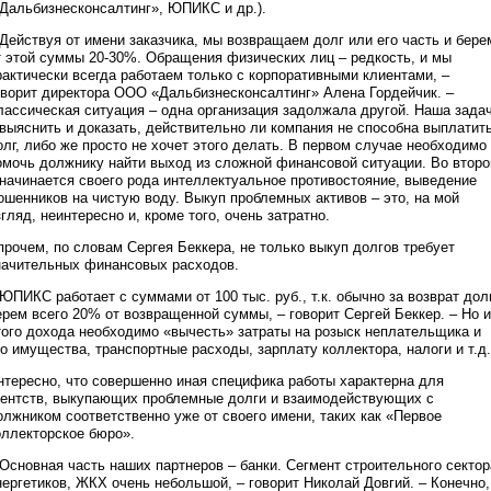
«Дальбизнесконсалтинг», ЮПИКС и др.).
 Действуя от имени заказчика, мы возвращаем долг или его часть и бере
т этой суммы 20-30%. Обращения физических лиц – редкость, и мы
рактически всегда работаем только с корпоративными клиентами, –
оворит директора ООО «Дальбизнесконсалтинг» Алена Гордейчик. –
лассическая ситуация – одна организация задолжала другой. Наша зада
 выяснить и доказать, действительно ли компания не способна выплатит
олг, либо же просто не хочет этого делать. В первом случае необходимо
омочь должнику найти выход из сложной финансовой ситуации. Во втор
 начинается своего рода интеллектуальное противостояние, выведение
ошенников на чистую воду. Выкуп проблемных активов – это, на мой
згляд, неинтересно и, кроме того, очень затратно.
прочем, по словам Сергея Беккера, не только выкуп долгов требует
начительных финансовых расходов.
 ЮПИКС работает с суммами от 100 тыс. руб., т.к. обычно за возврат дол
ерем всего 20% от возвращенной суммы, – говорит Сергей Беккер. – Но и
того дохода необходимо «вычесть» затраты на розыск неплательщика и
го имущества, транспортные расходы, зарплату коллектора, налоги и т.д.
нтересно, что совершенно иная специфика работы характерна для
гентств, выкупающих проблемные долги и взаимодействующих с
олжником соответственно уже от своего имени, таких как «Первое
оллекторское бюро».
 Основная часть наших партнеров – банки. Сегмент строительного сектор
нергетиков, ЖКХ очень небольшой, – говорит Николай Довгий. – Конечно,