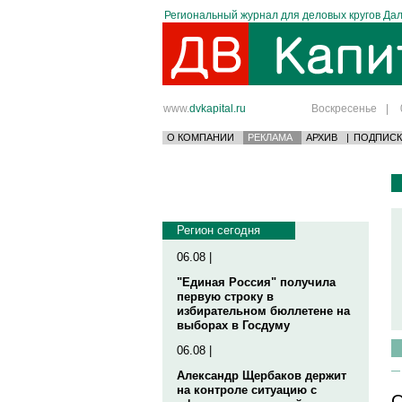
Региональный журнал для деловых кругов Дал
www.
dvkapital.ru
Воскресенье
|
О КОМПАНИИ
РЕКЛАМА
АРХИВ
|
ПОДПИСК
Регион сегодня
06.08 |
"Единая Россия" получила
первую строку в
избирательном бюллетене на
выборах в Госдуму
06.08 |
Александр Щербаков держит
на контроле ситуацию с
О