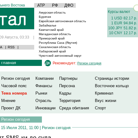
ьнего Востока
АТР
РФ
ДФО
Курсы валют
Амурская область
Бурятия
1 USD
82.17 р.
Еврейская автономная область
1 EUR
94.84 р.
Забайкалье
100 JPY
51.82 р.
Камчатский край
10 CNY
12.17 р.
Магаданская область
09 Августа, 03:33
|
Приморский край
Республика Саха (Якутия)
А
|
RSS
|
Сахалинская область
Хабаровский край
Чукотский автономный округ
главная
Рекомендует:
Регион сегодня
Регион сегодня
Компании
Партнеры
Страницы истории
Часовой пояс
Финансы
Персона
Восточное кольцо
Тема номера
Рынки
Кадры
Криминал
Мнение
Отрасль
Территория
Вкус жизни
Проект ДК
Инновации
Среда обитания
Спорт
Регион сегодня
15 Июля 2011, 11:00 |
Регион сегодня
т SMS-ки до суда