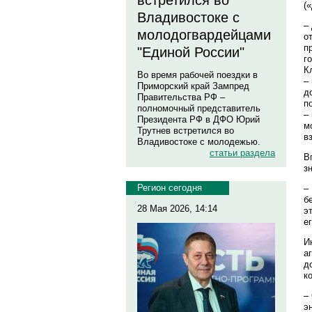
встретился во
(
Владивостоке с
–
молодогвардейцами
о
п
"Единой России"
г
К
Во время рабочей поездки в
–
Приморский край Зампред
д
Правительства РФ –
п
полномочный представитель
–
Президента РФ в ДФО Юрий
м
Трутнев встретился во
в
Владивостоке с молодежью.
статьи раздела
В
з
Регион сегодня
–
б
28 Мая 2026, 14:14
э
е
И
а
д
к
–
э