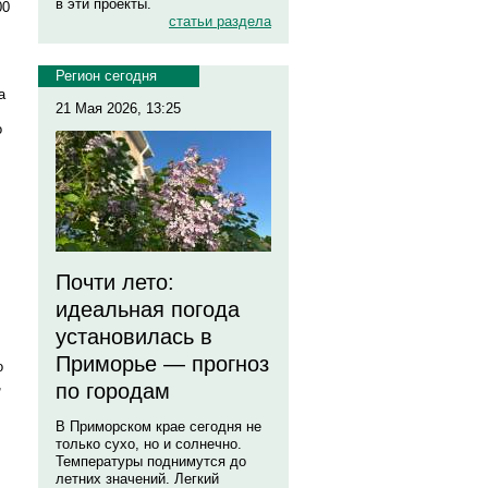
в эти проекты.
00
статьи раздела
Регион сегодня
а
21 Мая 2026, 13:25
о
Почти лето:
идеальная погода
установилась в
Приморье — прогноз
о
,
по городам
В Приморском крае сегодня не
только сухо, но и солнечно.
Температуры поднимутся до
летних значений. Легкий