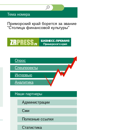
Тема номера
Приморский край борется за звание
"Столица финансовой культуры"
Опрос
Спецпроекты
Интервью
Аналитика
Наши партнеры
Администрации
Сми
Полезные ссылки
Статистика