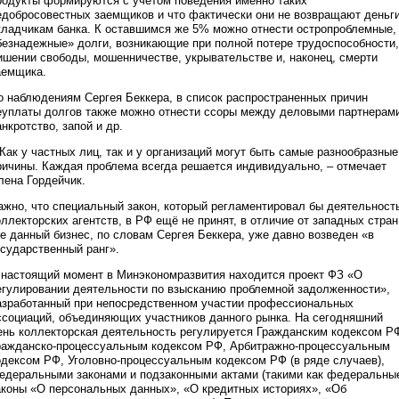
родукты формируются с учетом поведения именно таких
едобросовестных заемщиков и что фактически они не возвращают деньг
кладчикам банка. К оставшимся же 5% можно отнести остропроблемные,
безнадежные» долги, возникающие при полной потере трудоспособности,
ишении свободы, мошенничестве, укрывательстве и, наконец, смерти
аемщика.
о наблюдениям Сергея Беккера, в список распространенных причин
еуплаты долгов также можно отнести ссоры между деловыми партнерам
анкротство, запой и др.
 Как у частных лиц, так и у организаций могут быть самые разнообразные
ричины. Каждая проблема всегда решается индивидуально, – отмечает
лена Гордейчик.
ажно, что специальный закон, который регламентировал бы деятельност
оллекторских агентств, в РФ ещё не принят, в отличие от западных стран
де данный бизнес, по словам Сергея Беккера, уже давно возведен «в
осударственный ранг».
 настоящий момент в Минэкономразвития находится проект ФЗ «О
егулировании деятельности по взысканию проблемной задолженности»,
азработанный при непосредственном участии профессиональных
ссоциаций, объединяющих участников данного рынка. На сегодняшний
ень коллекторская деятельность регулируется Гражданским кодексом Р
ражданско-процессуальным кодексом РФ, Арбитражно-процессуальным
одексом РФ, Уголовно-процессуальным кодексом РФ (в ряде случаев),
едеральными законами и подзаконными актами (такими как федеральны
аконы «О персональных данных», «О кредитных историях», «Об