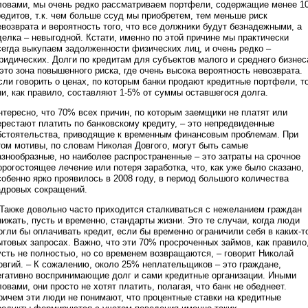
ловами, мы очень редко рассматриваем портфели, содержащие менее 1
редитов, т.к. чем больше ссуд мы приобретем, тем меньше риск
евозврата и вероятность того, что все должники будут безнадежными, а
делка – невыгодной. Кстати, именно по этой причине мы практически
сегда выкупаем задолженности физических лиц, и очень редко –
ридических. Долги по кредитам для субъектов малого и среднего бизнес
 это зона повышенного риска, где очень высока вероятность невозврата.
сли говорить о ценах, по которым банки продают кредитные портфели, т
ни, как правило, составляют 1-5% от суммы оставшегося долга.
нтересно, что 70% всех причин, по которым заемщики не платят или
ерестают платить по банковскому кредиту, – это непредвиденные
бстоятельства, приводящие к временным финансовым проблемам. При
том мотивы, по словам Николая Довгого, могут быть самые
азнообразные, но наиболее распространенные – это затраты на срочное
орогостоящее лечение или потеря заработка, что, как уже было сказано,
собенно ярко проявилось в 2008 году, в период большого количества
адровых сокращений.
 Также довольно часто приходится сталкиваться с нежеланием граждан
нижать, пусть и временно, стандарты жизни. Это те случаи, когда люди
огли бы оплачивать кредит, если бы временно ограничили себя в каких-т
ытовых запросах. Важно, что эти 70% просроченных займов, как правило
усть не полностью, но со временем возвращаются, – говорит Николай
овгий. – К сожалению, около 25% неплательщиков – это граждане,
егативно воспринимающие долг и сами кредитные организации. Иными
ловами, они просто не хотят платить, полагая, что банк не обеднеет.
ричем эти люди не понимают, что процентные ставки на кредитные