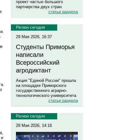
проект частью большого
партнерства двух стран.
м
статьи раздела
Регион сегодня
ча
ь
29 Мая 2026, 16:37
Студенты Приморья
ом
написали
Всероссийский
агродиктант
Акция "Единой России" прошла
га
на площадке Приморского
з
государственного аграрно-
технологического университета
статьи раздела
Регион сегодня
28 Мая 2026, 14:16
а,
 и