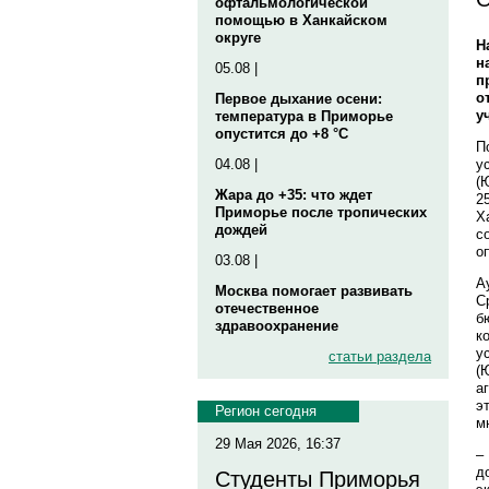
офтальмологической
помощью в Ханкайском
округе
Н
н
05.08 |
п
о
Первое дыхание осени:
у
температура в Приморье
опустится до +8 °C
П
у
04.08 |
(
Жара до +35: что ждет
2
Приморье после тропических
Х
дождей
с
о
03.08 |
А
Москва помогает развивать
С
отечественное
б
здравоохранение
к
у
статьи раздела
(
а
э
Регион сегодня
м
29 Мая 2026, 16:37
–
д
Студенты Приморья