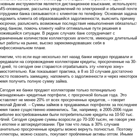
сновным инструментом является дистанционное взыскание, используютс
MS-оповещение, рассылка уведомлений по электронной и обычной почте
отрудники банка связываются с клиентом по телефону. Основная задача
ведомить клиента об образовавшейся задолженности, выяснить причину
росрочки, разъяснить возможные последствия невыполнения обязательс
еред банком, помочь клиенту найти оптимальные пути решения в
ложившейся ситуации. В редких случаях банк сотрудничает с
граниченным количеством коллекторских агентств, имеющих длительны
пыт работы на рынке, высоко зарекомендовавших себя в
рофессиональном плане.
тметим, что если еще несколько лет назад банки нередко продавали и
ередавали на сопровождение коллекторам кредиты, просроченные на 30-
0 дней, то сегодня они стараются отрабатывать эту «легкую зону»
амостоятельно. Как показывает практика, в 8 из 10 случаев достаточно
росто позвонить заемщику, напомнить о задолженности и через некоторо
ремя получить полную сумму займа.
 Сегодня же банки продают коллекторам только потенциально
безнадежные» кредитные портфели, с просрочкой больше года. Это
оставляет не менее 20% от всех просроченных кредитов, – говорит
иколай Довгий. – Суммы займов в продаваемых портфелях за последнее
ремя также существенно изменились. Так, например, в 2005-2006 годах
аиболее востребованными были потребительские кредиты на 10-50 тыс.
ублей. Сегодня средние суммы возросли до 70-100 тысяч, не говоря уже
б ипотеке и автокредитовании. При том что лишь в 30% случаев
начительно просроченные кредиты можно вернуть полностью. Поэтому
оллекторы, можно сказать, покупают проблемные активы оптом. Иными