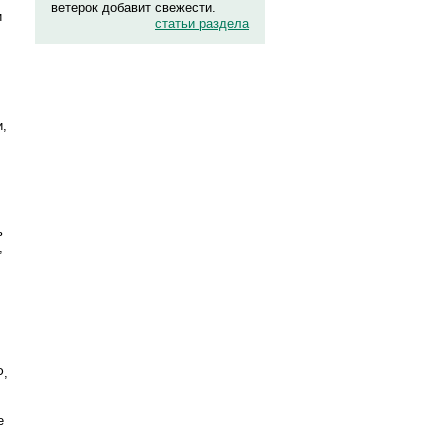
ветерок добавит свежести.
и
статьи раздела
и,
ь
,
Ф,
е