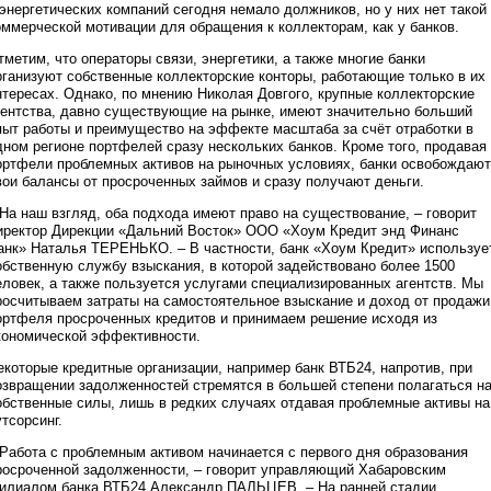
 энергетических компаний сегодня немало должников, но у них нет такой
оммерческой мотивации для обращения к коллекторам, как у банков.
тметим, что операторы связи, энергетики, а также многие банки
рганизуют собственные коллекторские конторы, работающие только в их
нтересах. Однако, по мнению Николая Довгого, крупные коллекторские
гентства, давно существующие на рынке, имеют значительно больший
пыт работы и преимущество на эффекте масштаба за счёт отработки в
дном регионе портфелей сразу нескольких банков. Кроме того, продавая
ортфели проблемных активов на рыночных условиях, банки освобождают
вои балансы от просроченных займов и сразу получают деньги.
 На наш взгляд, оба подхода имеют право на существование, – говорит
иректор Дирекции «Дальний Восток» ООО «Хоум Кредит энд Финанс
анк» Наталья ТЕРЕНЬКО. – В частности, банк «Хоум Кредит» используе
обственную службу взыскания, в которой задействовано более 1500
еловек, а также пользуется услугами специализированных агентств. Мы
росчитываем затраты на самостоятельное взыскание и доход от продажи
ортфеля просроченных кредитов и принимаем решение исходя из
кономической эффективности.
екоторые кредитные организации, например банк ВТБ24, напротив, при
озвращении задолженностей стремятся в большей степени полагаться н
обственные силы, лишь в редких случаях отдавая проблемные активы на
утсорсинг.
 Работа с проблемным активом начинается с первого дня образования
росроченной задолженности, – говорит управляющий Хабаровским
илиалом банка ВТБ24 Александр ПАЛЬЦЕВ. – На ранней стадии