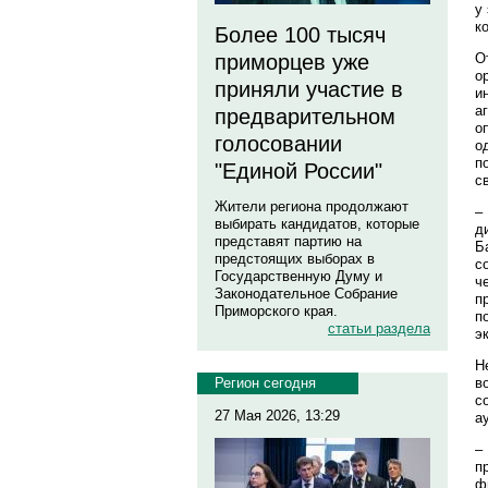
у
к
Более 100 тысяч
О
приморцев уже
о
приняли участие в
и
а
предварительном
о
голосовании
о
п
"Единой России"
с
Жители региона продолжают
–
выбирать кандидатов, которые
д
представят партию на
Б
предстоящих выборах в
с
Государственную Думу и
ч
Законодательное Собрание
п
Приморского края.
п
статьи раздела
э
Н
в
Регион сегодня
с
27 Мая 2026, 13:29
а
–
п
ф