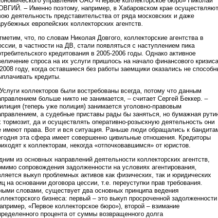
кономического управления ОАО «Первое коллекторское бюро» Николай
ОВГИЙ. – Именно поэтому, например, в Хабаровском крае осуществляю
вою деятельность представительства от ряда московских и даже
арубежных европейских коллекторских агентств.
тметим, что, по словам Николая Довгого, коллекторские агентства в
оссии, в частности на ДВ, стали появляться с наступлением пика
отребительского кредитования в 2005-2006 годы. Однако активное
величение спроса на их услуги пришлось на начало финансового кризис
 2008 году, когда оставшиеся без работы заемщики оказались не способн
ыплачивать кредиты.
 Услуги коллекторов были востребованы всегда, потому что данным
аправлением больше никто не занимается, – считает Сергей Беккер. –
илиция (теперь уже полиция) занимается уголовно-правовым
аправлением, а судебные приставы рады бы заняться, но бумажная рути
х тормозит, да и осуществлять оперативно-розыскную деятельность они
е имеют права. Вот и вся ситуация. Раньше люди обращались к бандита
егодня эта сфера имеет совершенно цивильные отношения. Кредиторы
риходят к коллекторам, некогда «отпочковавшимся» от юристов.
дним из основных направлений деятельности коллекторских агентств,
омимо сопровождения задолженности на условиях агентирования,
вляется выкуп проблемных активов как физических, так и юридических
иц на основании договора цессии, т.е. переуступки прав требования.
ными словами, существует два основных принципа ведения
оллекторского бизнеса: первый – это выкуп просроченной задолженности
например, «Первое коллекторское бюро»), второй – взимание
пределенного процента от суммы возвращенного долга