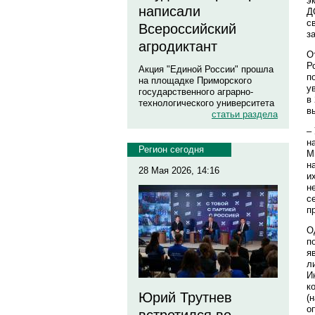
э
написали
Д
с
Всероссийский
з
агродиктант
О
Р
Акция "Единой России" прошла
п
на площадке Приморского
у
государственного аграрно-
в
технологического университета
в
статьи раздела
–
н
Регион сегодня
М
н
28 Мая 2026, 14:16
и
н
с
п
О
п
я
л
И
к
Юрий Трутнев
(
о