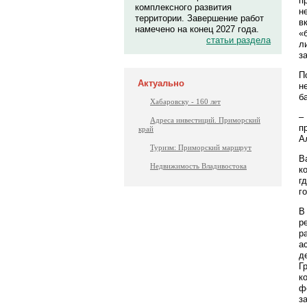
п
комплексного развития
н
территории. Завершение работ
в
намечено на конец 2027 года.
«
статьи раздела
л
з
П
Актуально
н
б
Хабаровску - 160 лет
–
Адреса инвестиций. Приморский
п
край
А
Туризм: Приморский маршрут
В
Недвижимость Владивостока
к
г
г
В
р
р
а
д
Г
к
ф
з