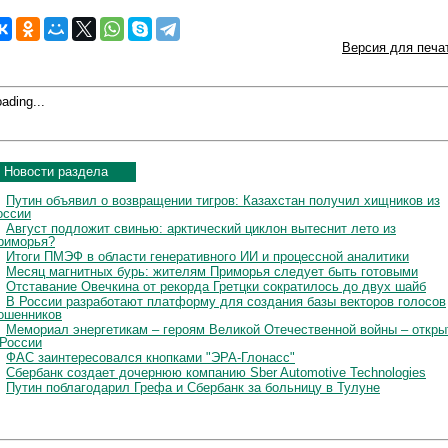
Версия для печа
ading...
Новости раздела
Путин объявил о возвращении тигров: Казахстан получил хищников из
оссии
Август подложит свинью: арктический циклон вытеснит лето из
риморья?
Итоги ПМЭФ в области генеративного ИИ и процессной аналитики
Месяц магнитных бурь: жителям Приморья следует быть готовыми
Отставание Овечкина от рекорда Гретцки сократилось до двух шайб
В России разработают платформу для создания базы векторов голосов
ошенников
Мемориал энергетикам – героям Великой Отечественной войны – откры
 России
ФАС заинтересовался кнопками "ЭРА-Глонасс"
Сбербанк создает дочернюю компанию Sber Automotive Technologies
Путин поблагодарил Грефа и Сбербанк за больницу в Тулуне