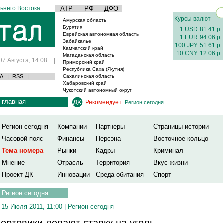
ьнего Востока
АТР
РФ
ДФО
Курсы валют
Амурская область
Бурятия
1 USD
81.41 р.
Еврейская автономная область
1 EUR
94.06 р.
Забайкалье
100 JPY
51.61 р.
Камчатский край
10 CNY
12.06 р.
Магаданская область
07 Августа, 14:08
|
Приморский край
Республика Саха (Якутия)
А
|
RSS
|
Сахалинская область
Хабаровский край
Чукотский автономный округ
главная
Рекомендует:
Регион сегодня
Регион сегодня
Компании
Партнеры
Страницы истории
Часовой пояс
Финансы
Персона
Восточное кольцо
Тема номера
Рынки
Кадры
Криминал
Мнение
Отрасль
Территория
Вкус жизни
Проект ДК
Инновации
Среда обитания
Спорт
Регион сегодня
15 Июля 2011, 11:00 |
Регион сегодня
ортовики делают ставку на уголь