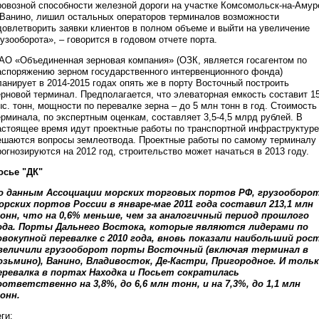
ровозной способности железной дороги на участке Комсомольск-на-Амур
 Ванино, лишил остальных операторов терминалов возможности
довлетворить заявки клиентов в полном объеме и выйти на увеличение
рузооборота», – говорится в годовом отчете порта.
АО «Объединенная зерновая компания» (ОЗК, является госагентом по
аспоряжению зерном государственного интервенционного фонда)
ланирует в 2014-2015 годах опять же в порту Восточный построить
ерновой терминал. Предполагается, что элеваторная емкость составит 1
ыс. тонн, мощности по перевалке зерна – до 5 млн тонн в год. Стоимость
ерминала, по экспертным оценкам, составляет 3,5-4,5 млрд рублей. В
астоящее время идут проектные работы по транспортной инфраструктуре
ешаются вопросы землеотвода. Проектные работы по самому терминалу
рогнозируются на 2012 год, строительство может начаться в 2013 году.
осье "ДК"
о данным Ассоциации морских торговых портов РФ, грузооборо
орских портов России в январе-мае 2011 года составил 213,1 млн
онн, что на 0,6% меньше, чем за аналогичный период прошлого
ода. Порты Дальнего Востока, которые являются лидерами по
овокупной перевалке с 2010 года, вновь показали наибольший рост
величили грузооборот порты Восточный (включая терминал в
озьмино), Ванино, Владивосток, Де-Кастри, Пригородное. И толь
еревалка в портах Находка и Посьет сократилась
оответственно на 3,8%, до 6,6 млн тонн, и на 7,3%, до 1,1 млн
онн.
ги: