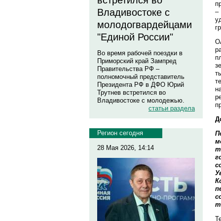
встретился во
п
Владивостоке с
–
у
молодогвардейцами
г
"Единой России"
О
р
Во время рабочей поездки в
п
Приморский край Зампред
з
Правительства РФ –
т
полномочный представитель
т
Президента РФ в ДФО Юрий
н
Трутнев встретился во
р
Владивостоке с молодежью.
п
статьи раздела
Д
Регион сегодня
П
м
28 Мая 2026, 14:14
т
г
с
У
К
п
с
т
Те