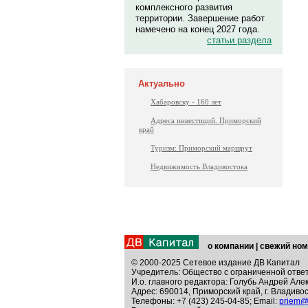
комплексного развития
территории. Завершение работ
намечено на конец 2027 года.
статьи раздела
Актуально
Хабаровску - 160 лет
Адреса инвестиций. Приморский
край
Туризм: Приморский маршрут
Недвижимость Владивостока
о компании
|
свежий ном
© 2000-2025 Сетевое издание ДВ Капитал
Учредитель: Общество с ограниченной отве
И.о. главного редактора: Голубь Андрей Але
Адрес: 690014, Приморский край, г. Владивос
Телефоны: +7 (423) 245-04-85; Email:
priem@