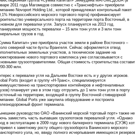
нвестиционная группа «Сумма Капитал» Зиявудина МАГОМЕДОВА (в
нваре 2011 года Магомедов совместно с «Транснефтью» приобрели
омпанию Novoport Holding Ltd., которой принадлежал контрольный пакет
0,1% Новороссийского морского торгового порта) профинансирует
троительство универсального порта на территории порта Восточный, в
сновном для перевалки угля. Запуск планируется на 2013 год.
ланируемая мощность перевалки – 15 млн тонн угля и 3 млн тонн
енеральных грузов в год.
Сумма Капитал» уже приобрела участок земли в районе Восточного –
коло северной части бухты Врангеля. Сейчас оформляется отвод
ополнительных земельных участков, а техническое задание на
роектирование нового портового комплекса уже согласовывается с
сновными грузоотправителями. Общая стоимость строительства состави
200-300 млн.
нтерес к перевалке угля на Дальнем Востоке есть и у других игроков.
lobal Ports (входит в группу «Н-Транс», специализируется
реимущественно на транспортировке контейнеров и нефтеналивных
рузов) планирует уже в этом году отгрузить до 1 млн тонн угля в порту
осточный на территории, входящей в группу Восточной стивидорной
омпании. Global Ports уже закупила оборудование и построила
елезнодорожный фронт терминала.
ынешнее руководство ОАО «Ванинский морской торговый порт» также не
рочь заместить часть выпавших грузопотоков перевалкой угля. «Однако
вод в эксплуатацию в 2009 году нового балкерного терминала (СУЭК) хот
 привел к заметному росту общего грузооборота Ванинского морского
ранспортного узла, но, ввиду полного исчерпывания имеющихся резерво