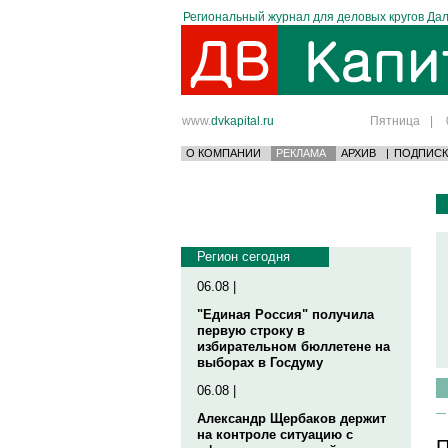
Региональный журнал для деловых кругов Дал
www.
dvkapital.ru
Пятница
|
О КОМПАНИИ
РЕКЛАМА
АРХИВ
|
ПОДПИСК
Регион сегодня
06.08 |
"Единая Россия" получила
первую строку в
избирательном бюллетене на
выборах в Госдуму
06.08 |
Александр Щербаков держит
на контроле ситуацию с
П