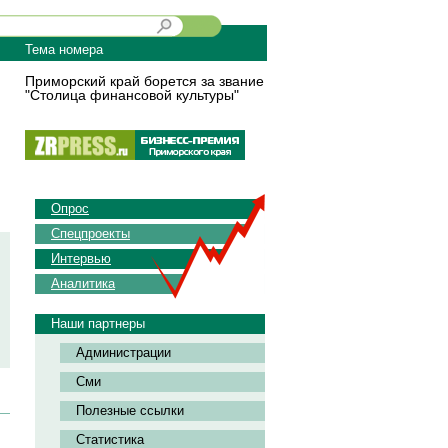
Тема номера
Приморский край борется за звание
"Столица финансовой культуры"
Опрос
Спецпроекты
Интервью
Аналитика
Наши партнеры
Администрации
Сми
Полезные ссылки
Статистика