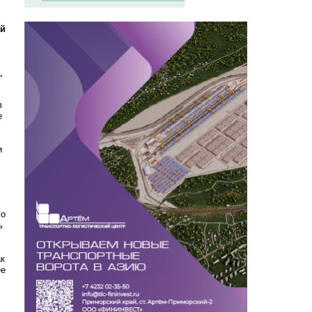
ый
.
в
е
и
го
ь
ак
ее