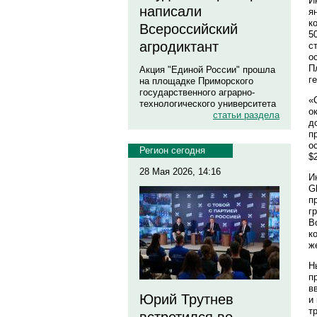
И
написали
я
к
Всероссийский
5
агродиктант
с
о
П
Акция "Единой России" прошла
г
на площадке Приморского
государственного аграрно-
«
технологического университета
о
статьи раздела
д
п
о
Регион сегодня
$
28 Мая 2026, 14:16
И
G
п
г
В
к
ж
Н
п
в
Юрий Трутнев
и
т