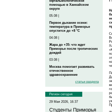
офтальмологической
помощью в Ханкайском
округе
Н
б
05.08 |
н
с
Первое дыхание осени:
п
температура в Приморье
опустится до +8 °C
С
В
04.08 |
Р
Жара до +35: что ждет
Х
Приморье после тропических
«
дождей
п
э
03.08 |
н
ч
Москва помогает развивать
отечественное
П
здравоохранение
Д
э
статьи раздела
м
г
р
Регион сегодня
б
у
29 Мая 2026, 16:37
П
Студенты Приморья