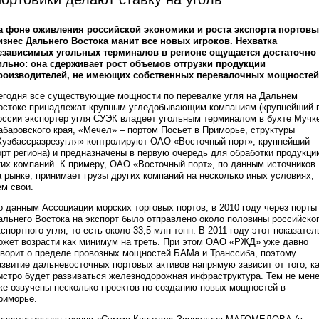
а фоне оживления российской экономики и роста экспорта портов
изнес Дальнего Востока манит все новых игроков. Нехватка
езависимых угольных терминалов в регионе ощущается достаточно
ильно: она сдерживает рост объемов отгрузки продукции
роизводителей, не имеющих собственных перевалочных мощностей
егодня все существующие мощности по перевалке угля на Дальнем
остоке принадлежат крупным угледобывающим компаниям (крупнейший 
оссии экспортер угля СУЭК владеет угольным терминалом в бухте Мучк
абаровского края, «Мечел» – портом Посьет в Приморье, структуры
Кузбассразрезугля» контролируют ОАО «Восточный порт», крупнейший
орт региона) и предназначены в первую очередь для обработки продукци
тих компаний. К примеру, ОАО «Восточный порт», по данным источников
а рынке, принимает грузы других компаний на несколько иных условиях,
ем свои.
о данным Ассоциации морских торговых портов, в 2010 году через порты
альнего Востока на экспорт было отправлено около половины российско
кспортного угля, то есть около 33,5 млн тонн. В 2011 году этот показател
ожет возрасти как минимум на треть. При этом ОАО «РЖД» уже давно
оворит о пределе провозных мощностей БАМа и Транссиба, поэтому
азвитие дальневосточных портовых активов напрямую зависит от того, к
ыстро будет развиваться железнодорожная инфраструктура. Тем не мен
же озвучены несколько проектов по созданию новых мощностей в
риморье.