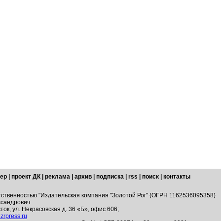
ер
|
проект ДК
|
реклама
|
архив
|
подписка
|
rss
|
поиск
|
контакты
тственностью "Издательская компания "Золотой Рог" (ОГРН 1162536095358)
ксандрович
ток, ул. Некрасовская д. 36 «Б», офис 606;
zrpress.ru