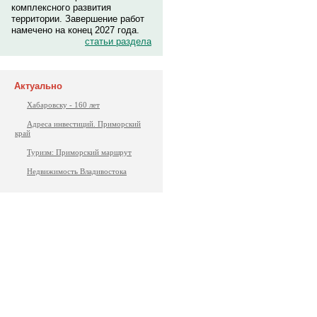
комплексного развития
территории. Завершение работ
намечено на конец 2027 года.
статьи раздела
Актуально
Хабаровску - 160 лет
Адреса инвестиций. Приморский
край
Туризм: Приморский маршрут
Недвижимость Владивостока