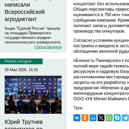
концентрат без использова
написали
Общие перспективы прирос
Всероссийский
оцениваются в 750 млн тонн
агродиктант
сообщении компании. Кром
залегают запасы доломитов
Акция "Единой России" прошла
производства огнеупоров.
на площадке Приморского
государственного аграрно-
Согласно условиям аукцион
технологического университета
построено и введено в экс
статьи раздела
обогащению железной руды
«Близость Пионерского к к
Регион сегодня
полной мере задействовать
28 Мая 2026, 14:16
ресурсную и кадровую базу
расположением месторожде
затраты на его разработку 
предприятия «Мечела» и др
железорудным концентрато
ООО «УК Мечел-Майнинг»
Теги:
Юрий Трутнев