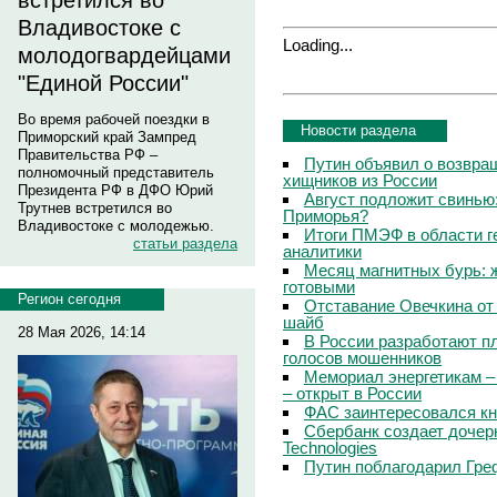
встретился во
Владивостоке с
Loading...
молодогвардейцами
"Единой России"
Во время рабочей поездки в
Новости раздела
Приморский край Зампред
Правительства РФ –
Путин объявил о возвращ
полномочный представитель
хищников из России
Президента РФ в ДФО Юрий
Август подложит свинью:
Трутнев встретился во
Приморья?
Владивостоке с молодежью.
Итоги ПМЭФ в области г
статьи раздела
аналитики
Месяц магнитных бурь: 
готовыми
Регион сегодня
Отставание Овечкина от 
шайб
28 Мая 2026, 14:14
В России разработают п
голосов мошенников
Мемориал энергетикам –
– открыт в России
ФАС заинтересовался кн
Сбербанк создает дочер
Technologies
Путин поблагодарил Гре