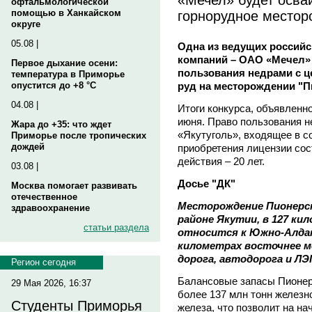
офтальмологической
горнорудное местор
помощью в Ханкайском
округе
05.08 |
Одна из ведущих российс
компаний – ОАО «Мечел» 
Первое дыхание осени:
пользования недрами с 
температура в Приморье
руд на месторождении "П
опустится до +8 °C
04.08 |
Итоги конкурса, объявленн
июня. Право пользования 
Жара до +35: что ждет
«Якутуголь», входящее в с
Приморье после тропических
дождей
приобретения лицензии сос
действия – 20 лет.
03.08 |
Досье "ДК"
Москва помогает развивать
отечественное
Месторождение Пионерск
здравоохранение
районе Якутии, в 127 ки
статьи раздела
относится к Южно-Алдан
километрах восточнее м
дорога, автодорога и ЛЭ
Регион сегодня
Балансовые запасы Пионерс
29 Мая 2026, 16:37
более 137 млн тонн железн
Студенты Приморья
железа, что позволит на н