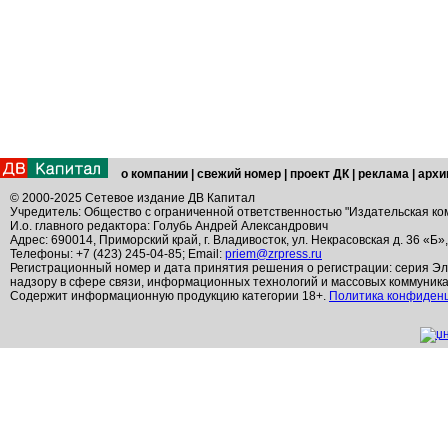
о компании
|
свежий номер
|
проект ДК
|
реклама
|
архи
© 2000-2025 Сетевое издание ДВ Капитал
Учредитель: Общество с ограниченной ответственностью "Издательская ко
И.о. главного редактора: Голубь Андрей Александрович
Адрес: 690014, Приморский край, г. Владивосток, ул. Некрасовская д. 36 «Б»
Телефоны: +7 (423) 245-04-85; Email:
priem@zrpress.ru
Регистрационный номер и дата принятия решения о регистрации: серия Эл
надзору в сфере связи, информационных технологий и массовых коммуник
Содержит информационную продукцию категории 18+.
Политика конфиден