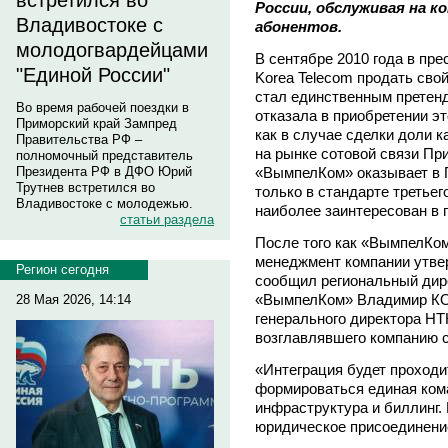
встретился во
России, обслуживая на ко
Владивостоке с
абонентов.
молодогвардейцами
В сентябре 2010 года в пр
"Единой России"
Korea Telecom продать сво
стал единственным претенд
Во время рабочей поездки в
отказала в приобретении э
Приморский край Зампред
как в случае сделки доли 
Правительства РФ –
на рынке сотовой связи Пр
полномочный представитель
«ВымпелКом» оказывает в 
Президента РФ в ДФО Юрий
Трутнев встретился во
только в стандарте третьег
Владивостоке с молодежью.
наиболее заинтересован в 
статьи раздела
После того как «ВымпелКом
менеджмент компании утве
Регион сегодня
сообщил региональный дир
«ВымпелКом» Владимир КО
28 Мая 2026, 14:14
генерального директора Н
возглавлявшего компанию с
«Интеграция будет проходит
формироваться единая ком
инфраструктура и биллинг.
юридическое присоединение