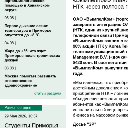
офтальмологической
НТК через полтора 
помощью в Ханкайском
округе
05.08 |
ОАО «ВымпелКом» (торго
завершить интеграцию О
Первое дыхание осени:
(НТК, один из крупнейши
температура в Приморье
телефонной связи Приморс
опустится до +8 °C
«ВымпелКом» заявил о з
04.08 |
90% акций НТК у Korea T
Жара до +35: что ждет
телекоммуникационный гиг
Приморье после тропических
Management B.V. («дочка»
дождей
$420 млн. В соответстви
«ВымпелКом» выкупит еще
03.08 |
года.
Москва помогает развивать
отечественное
«Мы надеемся, что приобре
здравоохранение
достойным дополнением ко
приобретение НТК – логичн
статьи раздела
объединение позволит при
абонентов как «ВымпелКома»
Регион сегодня
исполнительный вице-през
бизнеса на массовом рын
29 Мая 2026, 16:37
Досье "ЗР"
Студенты Приморья