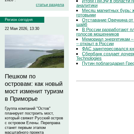
Итоги ПМЭФ в области г
статьи раздела
аналитики
Месяц магнитных бурь: 
готовыми
Отставание Овечкина от 
Регион сегодня
шайб
22 Мая 2026, 13:30
В России разработают п
голосов мошенников
Мемориал энергетикам –
– открыт в России
ФАС заинтересовался кн
Сбербанк создает дочер
Technologies
Путин поблагодарил Гре
Пешком по
островам: как новый
мост изменит туризм
в Приморье
Группа компаний "Остов"
планирует построить мост,
который свяжет Русский остров
с островом Елены. Переправа
станет первым этапом
масштабного проекта