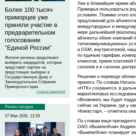
Уже в ближайшее время аб
Приморья пользоваться роу
Более 100 тысяч
условиях. Помимо этого пл
приморцев уже
предложений для абоненто
приняли участие в
междугородных и междунар
предварительном
мере дальнейшей реализац
абоненты обеих компаний п
голосовании
телекоммуникационных услу
"Единой России"
и GSM, внутрисетевой, на
по единым тарифам, конвер
Жители региона продолжают
клиентов, прием платежей 
выбирать кандидатов, которые
салонов и в салонах дилеров
представят партию на
предстоящих выборах в
Решение о переводе абоне
Государственную Думу и
принято. По словам Натальи
Законодательное Собрание
Приморского края.
«НТК» сохранится, в даль
статьи раздела
маркетинговые исследовани
«Возможно, мы будет подде
сейчас на Украине, где у н
Регион сегодня
«Киевстар», – отметила она
27 Мая 2026, 13:29
По словам вице-президента
ОАО «ВымпелКом» Андрея 
«ВымпелКом» планирует за