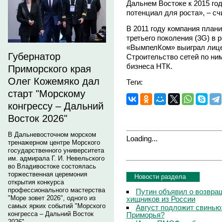
Дальнем Востоке к 2015 год
потенциал для роста», – сч
В 2011 году компания план
третьего поколения (3G) в 
«ВымпелКом» выиграл лице
Губернатор
Строительство сетей по ни
бизнеса НТК.
Приморского края
Олег Кожемяко дал
Теги:
старт "Морскому
конгрессу – Дальний
Восток 2026"
В Дальневосточном морском
Loading...
тренажерном центре Морского
государственного университета
им. адмирала Г. И. Невельского
во Владивостоке состоялась
торжественная церемония
Новости раздела
открытия конкурса
профессионального мастерства
Путин объявил о возвращ
"Море зовет 2026", одного из
хищников из России
самых ярких событий "Морского
Август подложит свинью:
конгресса – Дальний Восток
Приморья?
2026".