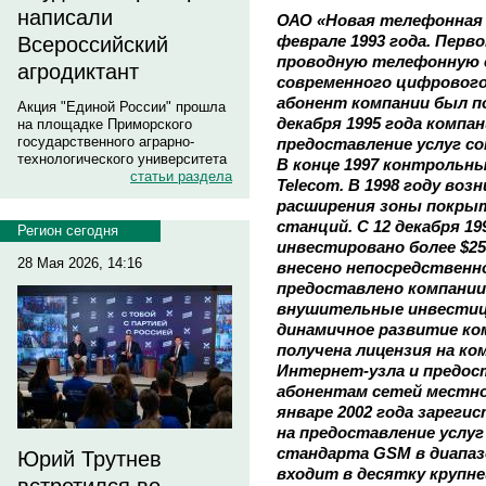
написали
ОАО «Новая телефонная 
феврале 1993 года. Перв
Всероссийский
проводную телефонную с
агродиктант
современного цифрового
абонент компании был по
Акция "Единой России" прошла
декабря 1995 года компа
на площадке Приморского
государственного аграрно-
предоставление услуг со
технологического университета
В конце 1997 контрольны
статьи раздела
Telecom. В 1998 году во
расширения зоны покры
станций. С 12 декабря 19
Регион сегодня
инвестировано более $25 
28 Мая 2026, 14:16
внесено непосредственно
предоставлено компании
внушительные инвестиц
динамичное развитие ком
получена лицензия на к
Интернет-узла и предос
абонентам сетей местно
январе 2002 года зареги
на предоставление услу
стандарта GSM в диапазо
Юрий Трутнев
входит в десятку крупн