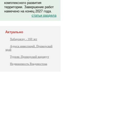
комплексного развития
территории. Завершение работ
намечено на конец 2027 года.
статьи раздела
Актуально
Хабаровску - 160 лет
Адреса инвестиций. Приморский
край
Туризм: Приморский маршрут
Недвижимость Владивостока