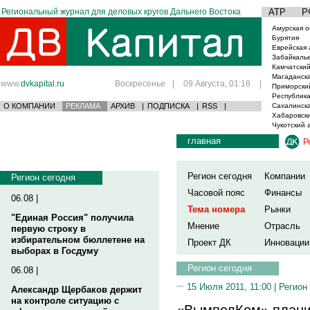
Региональный журнал для деловых кругов Дальнего Востока
АТР
Р
Амурская о
Бурятия
Еврейская 
Забайкаль
Камчатский
Магаданска
www.
dvkapital.ru
Воскресенье
|
09 Августа, 01:18
|
Приморски
Республика
О КОМПАНИИ
РЕКЛАМА
АРХИВ
|
ПОДПИСКА
|
RSS
|
Сахалинска
Хабаровски
Чукотский 
главная
Р
Регион сегодня
Компании
Регион сегодня
Часовой пояс
Финансы
06.08 |
Тема номера
Рынки
"Единая Россия" получила
Мнение
Отрасль
первую строку в
избирательном бюллетене на
Проект ДК
Инновации
выборах в Госдуму
Регион сегодня
06.08 |
15 Июля 2011, 11:00 |
Регион
Александр Щербаков держит
на контроле ситуацию с
«ВымпелКом» плани