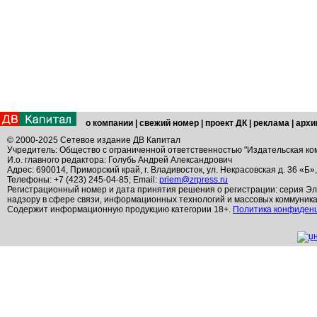
о компании
|
свежий номер
|
проект ДК
|
реклама
|
архи
© 2000-2025 Сетевое издание ДВ Капитал
Учредитель: Общество с ограниченной ответственностью "Издательская ко
И.о. главного редактора: Голубь Андрей Александрович
Адрес: 690014, Приморский край, г. Владивосток, ул. Некрасовская д. 36 «Б»
Телефоны: +7 (423) 245-04-85; Email:
priem@zrpress.ru
Регистрационный номер и дата принятия решения о регистрации: серия Эл
надзору в сфере связи, информационных технологий и массовых коммуник
Содержит информационную продукцию категории 18+.
Политика конфиден