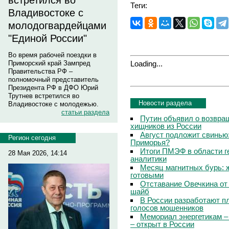
встретился во
Теги:
Владивостоке с
молодогвардейцами
"Единой России"
Во время рабочей поездки в
Loading...
Приморский край Зампред
Правительства РФ –
полномочный представитель
Президента РФ в ДФО Юрий
Трутнев встретился во
Новости раздела
Владивостоке с молодежью.
статьи раздела
Путин объявил о возвращ
хищников из России
Август подложит свинью:
Регион сегодня
Приморья?
Итоги ПМЭФ в области г
28 Мая 2026, 14:14
аналитики
Месяц магнитных бурь: 
готовыми
Отставание Овечкина от 
шайб
В России разработают п
голосов мошенников
Мемориал энергетикам –
– открыт в России