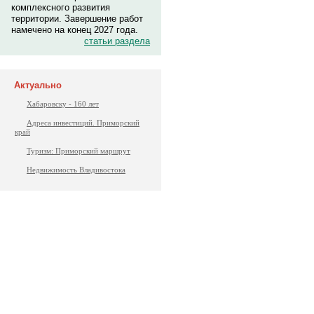
комплексного развития
территории. Завершение работ
намечено на конец 2027 года.
статьи раздела
Актуально
Хабаровску - 160 лет
Адреса инвестиций. Приморский
край
Туризм: Приморский маршрут
Недвижимость Владивостока