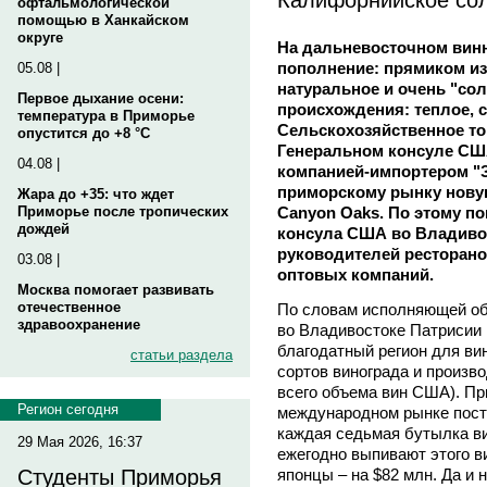
офтальмологической
помощью в Ханкайском
округе
На дальневосточном вин
пополнение: прямиком из
05.08 |
натуральное и очень "солн
Первое дыхание осени:
происхождения: теплое, 
температура в Приморье
Сельскохозяйственное то
опустится до +8 °C
Генеральном консуле СШ
04.08 |
компанией-импортером "
приморскому рынку нову
Жара до +35: что ждет
Canyon Oaks. По этому п
Приморье после тропических
дождей
консула США во Владивос
руководителей ресторано
03.08 |
оптовых компаний.
Москва помогает развивать
отечественное
По словам исполняющей об
здравоохранение
во Владивостоке Патрисии
благодатный регион для ви
статьи раздела
сортов винограда и произво
всего объема вин США). При
Регион сегодня
международном рынке посто
каждая седьмая бутылка в
29 Мая 2026, 16:37
ежегодно выпивают этого в
японцы – на $82 млн. Да и
Студенты Приморья