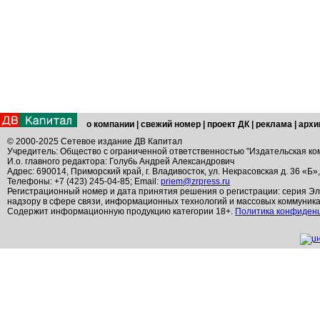
о компании
|
свежий номер
|
проект ДК
|
реклама
|
архи
© 2000-2025 Сетевое издание ДВ Капитал
Учредитель: Общество с ограниченной ответственностью "Издательская ко
И.о. главного редактора: Голубь Андрей Александрович
Адрес: 690014, Приморский край, г. Владивосток, ул. Некрасовская д. 36 «Б»
Телефоны: +7 (423) 245-04-85; Email:
priem@zrpress.ru
Регистрационный номер и дата принятия решения о регистрации: серия Эл
надзору в сфере связи, информационных технологий и массовых коммуник
Содержит информационную продукцию категории 18+.
Политика конфиден