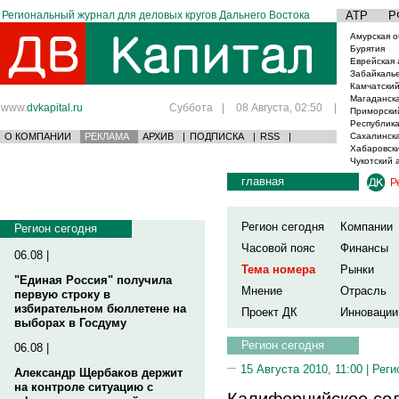
Региональный журнал для деловых кругов Дальнего Востока
АТР
Р
Амурская о
Бурятия
Еврейская 
Забайкаль
Камчатский
Магаданска
www.
dvkapital.ru
Суббота
|
08 Августа, 02:50
|
Приморски
Республика
О КОМПАНИИ
РЕКЛАМА
АРХИВ
|
ПОДПИСКА
|
RSS
|
Сахалинска
Хабаровски
Чукотский 
главная
Р
Регион сегодня
Компании
Регион сегодня
Часовой пояс
Финансы
06.08 |
Тема номера
Рынки
"Единая Россия" получила
Мнение
Отрасль
первую строку в
избирательном бюллетене на
Проект ДК
Инновации
выборах в Госдуму
Регион сегодня
06.08 |
15 Августа 2010, 11:00 |
Реги
Александр Щербаков держит
на контроле ситуацию с
Калифорнийское сол