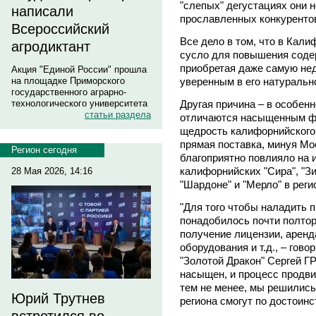
"слепых" дегустациях они 
написали
прославленных конкурентов
Всероссийский
Все дело в том, что в Кал
агродиктант
сусло для повышения содер
приобретая даже самую не
Акция "Единой России" прошла
уверенным в его натуральн
на площадке Приморского
государственного аграрно-
Другая причина – в особенн
технологического университета
статьи раздела
отличаются насыщенным ф
щедрость калифорнийского 
прямая поставка, минуя Мос
Регион сегодня
благоприятно повлияло на 
калифорнийских "Сира", "З
28 Мая 2026, 14:16
"Шардоне" и "Мерло" в рег
"Для того чтобы наладить 
понадобилось почти полтор
получение лицензии, аренд
оборудования и т.д., – гов
"Золотой Дракон" Сергей Г
насыщен, и процесс продви
тем не менее, мы решились 
Юрий Трутнев
региона смогут по достоинс