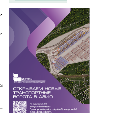
ых
но
ти