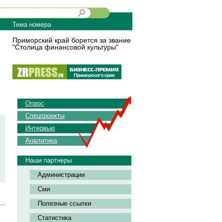
Тема номера
Приморский край борется за звание
"Столица финансовой культуры"
Опрос
Спецпроекты
Интервью
Аналитика
Наши партнеры
Администрации
Сми
Полезные ссылки
Статистика