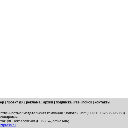
ер
|
проект ДК
|
реклама
|
архив
|
подписка
|
rss
|
поиск
|
контакты
тственностью "Издательская компания "Золотой Рог" (ОГРН 1162536095358)
ксандрович
ток, ул. Некрасовская д. 36 «Б», офис 606;
zrpress.ru