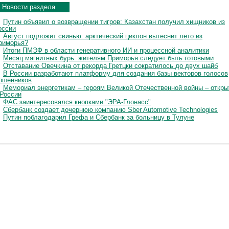
Новости раздела
Путин объявил о возвращении тигров: Казахстан получил хищников из
оссии
Август подложит свинью: арктический циклон вытеснит лето из
риморья?
Итоги ПМЭФ в области генеративного ИИ и процессной аналитики
Месяц магнитных бурь: жителям Приморья следует быть готовыми
Отставание Овечкина от рекорда Гретцки сократилось до двух шайб
В России разработают платформу для создания базы векторов голосов
ошенников
Мемориал энергетикам – героям Великой Отечественной войны – откры
 России
ФАС заинтересовался кнопками "ЭРА-Глонасс"
Сбербанк создает дочернюю компанию Sber Automotive Technologies
Путин поблагодарил Грефа и Сбербанк за больницу в Тулуне