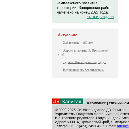
комплексного развития
территории. Завершение работ
намечено на конец 2027 года.
статьи раздела
Актуально
Хабаровску - 160 лет
Адреса инвестиций. Приморский
край
Туризм: Приморский маршрут
Недвижимость Владивостока
о компании
|
свежий ном
© 2000-2025 Сетевое издание ДВ Капитал
Учредитель: Общество с ограниченной отве
И.о. главного редактора: Голубь Андрей Але
Адрес: 690014, Приморский край, г. Владивос
Телефоны: +7 (423) 245-04-85; Email:
priem@