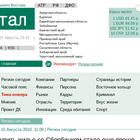
ьнего Востока
АТР
РФ
ДФО
Курсы валют
Амурская область
Бурятия
1 USD
81.41 р.
Еврейская автономная область
1 EUR
94.06 р.
Забайкалье
100 JPY
51.61 р.
Камчатский край
10 CNY
12.06 р.
Магаданская область
07 Августа, 23:42
|
Приморский край
Республика Саха (Якутия)
А
|
RSS
|
Сахалинская область
Хабаровский край
Чукотский автономный округ
главная
Рекомендует:
Регион сегодня
Регион сегодня
Компании
Партнеры
Страницы истории
Часовой пояс
Финансы
Персона
Восточное кольцо
Тема номера
Рынки
Кадры
Криминал
Мнение
Отрасль
Территория
Вкус жизни
Проект ДК
Инновации
Среда обитания
Спорт
Регион сегодня
15 Августа 2010, 11:00 |
Регион сегодня
упить жилье со Сбербанком стало еще проще