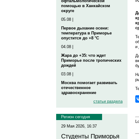
офтальмологической
помощью в Ханкайском
округе
Д
к
05.08 |
к
с
Первое дыхание осени:
температура в Приморье
Т
опустится до +8 °C
о
и
04.08 |
Жара до +35: что ждет
Д
Приморье после тропических
в
дождей
б
03.08 |
Н
р
Москва помогает развивать
отечественное
Те
здравоохранение
статьи раздела
Регион сегодня
Lo
29 Мая 2026, 16:37
Студенты Приморья