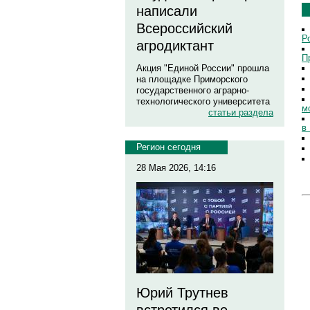
написали
Всероссийский
Р
агродиктант
П
Акция "Единой России" прошла
на площадке Приморского
государственного аграрно-
технологического университета
м
статьи раздела
в
Регион сегодня
28 Мая 2026, 14:16
Юрий Трутнев