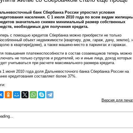
альневосточный банк Сбербанка России упростил условия
редитования населения. С 1 июля 2010 года по всем видам жилищн
редитов значительно снижен минимальный размер собственных
редств, необходимых для получения кредита.
еперь с помощью кредитов Сбербанка можно приобрести не только
бособленный объект недвижимости (квартиру, дом, гараж, дачу, землю), 
 долю в квартире(доме), а также машино-место в паркингах и гаражах.
ля повышения платежеспособности в состав созаемщиков теперь можно
ключать не только супругов и родителей, но и иные лица, доход которых
удет учитываться при расчете максимального размера кредита.
а 1 июня 2010 года доля Дальневосточного банка Сбербанка России на
ынке кредитования составляет более 37%.
ги:
Версия для печа
ading...