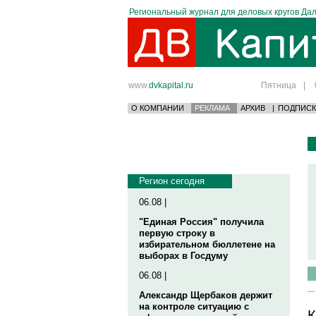
Региональный журнал для деловых кругов Дал
www.
dvkapital.ru
Пятница
|
О КОМПАНИИ
РЕКЛАМА
АРХИВ
|
ПОДПИСК
Регион сегодня
06.08 |
"Единая Россия" получила
первую строку в
избирательном бюллетене на
выборах в Госдуму
06.08 |
Александр Щербаков держит
на контроле ситуацию с
К