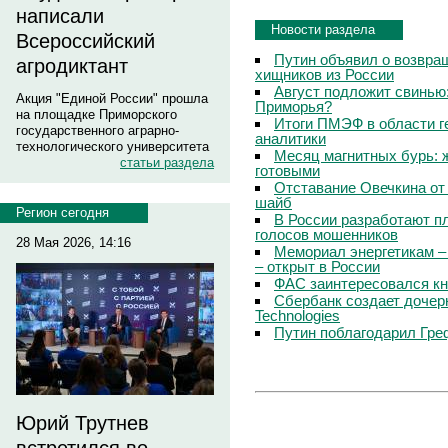
написали
Новости раздела
Всероссийский
Путин объявил о возвращ
агродиктант
хищников из России
Август подложит свинью:
Акция "Единой России" прошла
Приморья?
на площадке Приморского
Итоги ПМЭФ в области г
государственного аграрно-
аналитики
технологического университета
Месяц магнитных бурь: 
статьи раздела
готовыми
Отставание Овечкина от 
шайб
Регион сегодня
В России разработают п
голосов мошенников
28 Мая 2026, 14:16
Мемориал энергетикам –
– открыт в России
ФАС заинтересовался кн
Сбербанк создает дочер
Technologies
Путин поблагодарил Гре
Юрий Трутнев