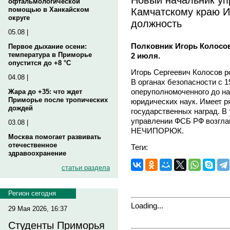
офтальмологической
Камчатскому краю 
помощью в Ханкайском
округе
должность
05.08 |
Полковник Игорь Колосов
Первое дыхание осени:
температура в Приморье
2 июля.
опустится до +8 °C
Игорь Сергеевич Колосов ро
04.08 |
В органах безопасности с 1
оперуполномоченного до на
Жара до +35: что ждет
Приморье после тропических
юридических наук. Имеет р
дождей
государственных наград. В
управлении ФСБ РФ возгла
03.08 |
НЕЧИПОРЮК.
Москва помогает развивать
отечественное
Теги:
здравоохранение
статьи раздела
Регион сегодня
Loading...
29 Мая 2026, 16:37
Студенты Приморья