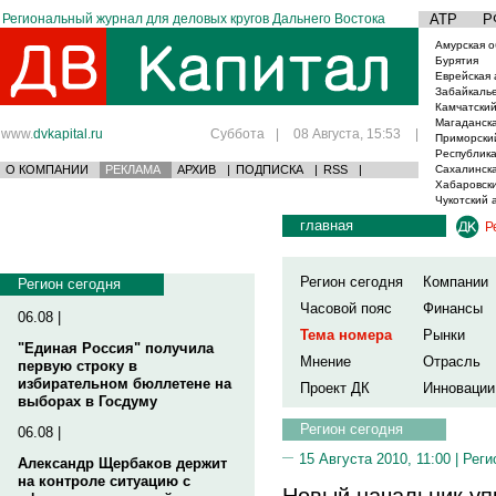
Региональный журнал для деловых кругов Дальнего Востока
АТР
Р
Амурская о
Бурятия
Еврейская 
Забайкаль
Камчатский
Магаданска
www.
dvkapital.ru
Суббота
|
08 Августа, 15:53
|
Приморски
Республика
О КОМПАНИИ
РЕКЛАМА
АРХИВ
|
ПОДПИСКА
|
RSS
|
Сахалинска
Хабаровски
Чукотский 
главная
Р
Регион сегодня
Компании
Регион сегодня
Часовой пояс
Финансы
06.08 |
Тема номера
Рынки
"Единая Россия" получила
Мнение
Отрасль
первую строку в
избирательном бюллетене на
Проект ДК
Инновации
выборах в Госдуму
Регион сегодня
06.08 |
15 Августа 2010, 11:00 |
Реги
Александр Щербаков держит
на контроле ситуацию с
Новый начальник уп