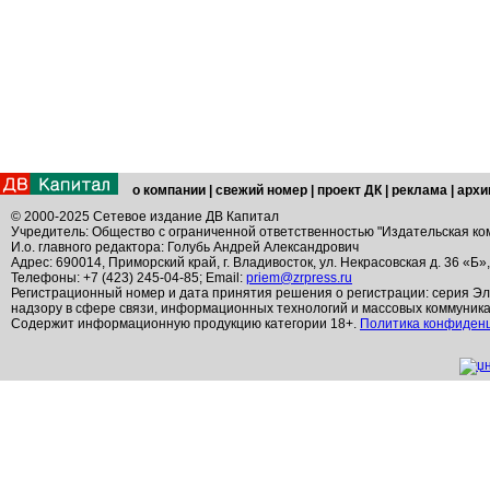
о компании
|
свежий номер
|
проект ДК
|
реклама
|
архи
© 2000-2025 Сетевое издание ДВ Капитал
Учредитель: Общество с ограниченной ответственностью "Издательская ко
И.о. главного редактора: Голубь Андрей Александрович
Адрес: 690014, Приморский край, г. Владивосток, ул. Некрасовская д. 36 «Б»
Телефоны: +7 (423) 245-04-85; Email:
priem@zrpress.ru
Регистрационный номер и дата принятия решения о регистрации: серия Эл
надзору в сфере связи, информационных технологий и массовых коммуник
Содержит информационную продукцию категории 18+.
Политика конфиден