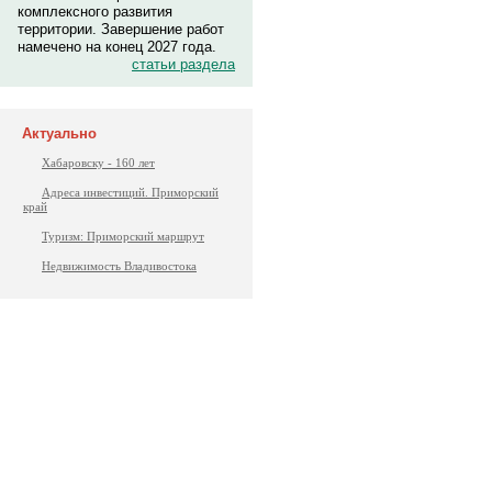
комплексного развития
территории. Завершение работ
намечено на конец 2027 года.
статьи раздела
Актуально
Хабаровску - 160 лет
Адреса инвестиций. Приморский
край
Туризм: Приморский маршрут
Недвижимость Владивостока