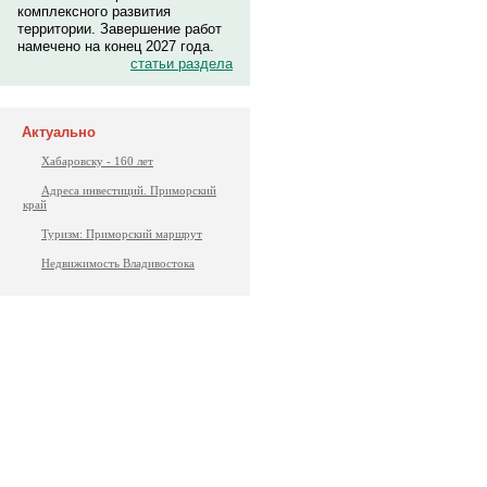
комплексного развития
территории. Завершение работ
намечено на конец 2027 года.
статьи раздела
Актуально
Хабаровску - 160 лет
Адреса инвестиций. Приморский
край
Туризм: Приморский маршрут
Недвижимость Владивостока