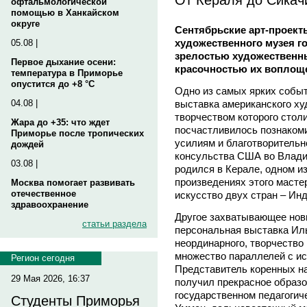
офтальмологической
помощью в Ханкайском
округе
Сентябрьские арт-проект
художественного музея г
05.08 |
зрелостью художественн
Первое дыхание осени:
красочностью их воплощ
температура в Приморье
опустится до +8 °C
Одно из самых ярких событ
выставка американского х
04.08 |
творчеством которого сто
Жара до +35: что ждет
посчастливилось познаком
Приморье после тропических
усилиям и благотворительн
дождей
консульства США во Влади
03.08 |
родился в Керале, одном и
произведениях этого маст
Москва помогает развивать
отечественное
искусство двух стран – Ин
здравоохранение
Другое захватывающее нов
статьи раздела
персональная выставка И
неординарного, творчество
множество параллелей с и
Регион сегодня
Представитель коренных н
29 Мая 2026, 16:37
получил прекрасное образо
государственном педагогиче
Студенты Приморья