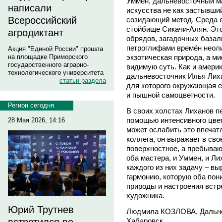
Уммен, дальневосточный ма
написали
искусства не как застывший
Всероссийский
созидающий метод. Среда е
стойбище Сикачи-Алян. Это
агродиктант
обрядов, загадочных базал
петроглифами времён неоли
Акция "Единой России" прошла
экзотическая природа, а м
на площадке Приморского
государственного аграрно-
видимую суть. Как и амери
технологического университета
дальневосточник Илья Лиха
статьи раздела
для которого окружающая е
и пышной самоцветности.
Регион сегодня
В своих холстах Лиханов п
помощью интенсивного цвета
28 Мая 2026, 14:16
может ослабить это впечатл
коллега, он выражает в сво
поверхностное, а пребыва
оба мастера, и Уммен, и Л
каждого из них задачу – в
гармонию, которую оба пон
природы и настроения вст
художника.
Юрий Трутнев
Людмила КОЗЛОВА, Дальнев
Хабаровск.