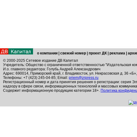
о компании
|
свежий номер
|
проект ДК
|
реклама
|
архи
© 2000-2025 Сетевое издание ДВ Капитал
Учредитель: Общество с ограниченной ответственностью "Издательская ко
И.о. главного редактора: Голубь Андрей Александрович
Адрес: 690014, Приморский край, г. Владивосток, ул. Некрасовская д. 36 «Б»
Телефоны: +7 (423) 245-04-85; Email:
priem@zrpress.ru
Регистрационный номер и дата принятия решения о регистрации: серия Эл
надзору в сфере связи, информационных технологий и массовых коммуник
Содержит информационную продукцию категории 18+.
Политика конфиден