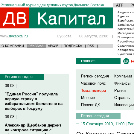
Региональный журнал для деловых кругов Дальнего Востока
АТР
Р
Амурская о
Бурятия
Еврейская 
Забайкаль
Камчатский
Магаданска
www.
dvkapital.ru
Суббота
|
08 Августа, 23:06
|
Приморски
Республика
О КОМПАНИИ
РЕКЛАМА
АРХИВ
|
ПОДПИСКА
|
RSS
|
Сахалинска
Хабаровски
Чукотский 
главная
Р
Регион сегодня
Компании
Регион сегодня
Часовой пояс
Финансы
06.08 |
Тема номера
Рынки
"Единая Россия" получила
Мнение
Отрасль
первую строку в
избирательном бюллетене на
Проект ДК
Инновации
выборах в Госдуму
Регион сегодня
06.08 |
15 Сентября 2010, 11:00 |
Рег
Александр Щербаков держит
на контроле ситуацию с
От Кераля до Сикач