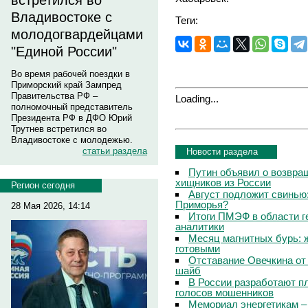
встретился во
Владивостоке с
Теги:
молодогвардейцами
"Единой России"
Во время рабочей поездки в
Приморский край Зампред
Правительства РФ –
Loading...
полномочный представитель
Президента РФ в ДФО Юрий
Трутнев встретился во
Владивостоке с молодежью.
статьи раздела
Новости раздела
Путин объявил о возвращ
хищников из России
Регион сегодня
Август подложит свинью:
Приморья?
28 Мая 2026, 14:14
Итоги ПМЭФ в области г
аналитики
Месяц магнитных бурь: 
готовыми
Отставание Овечкина от 
шайб
В России разработают п
голосов мошенников
Мемориал энергетикам –