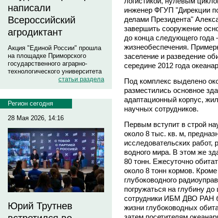
логистикой, нулевым цикло
написали
инженер ФГУП "Дирекции п
Всероссийский
делами Президента" Алекс
завершить сооружение осно
агродиктант
до конца следующего года 
жизнеобеспечения. Примерн
Акция "Единой России" прошла
заселение и разведение оби
на площадке Приморского
государственного аграрно-
середине 2012 года океанар
технологического университета
статьи раздела
Под комплекс выделено окол
разместились основное зда
адаптационный корпус, жи
Регион сегодня
научных сотрудников.
28 Мая 2026, 14:16
Первым вступит в строй н
около 8 тыс. кв. м, предна
исследовательских работ, 
водного мира. В этом же з
80 тонн. Ежесуточно обита
около 8 тонн кормов. Кроме
глубоководного радиоуправ
погружаться на глубину до
сотрудники ИБМ ДВО РАН б
Юрий Трутнев
жизни глубоководных обита
затем посетителям океанар