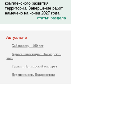
комплексного развития
территории. Завершение работ
намечено на конец 2027 года.
статьи раздела
Актуально
Хабаровску - 160 лет
Адреса инвестиций. Приморский
край
Туризм: Приморский маршрут
Недвижимость Владивостока