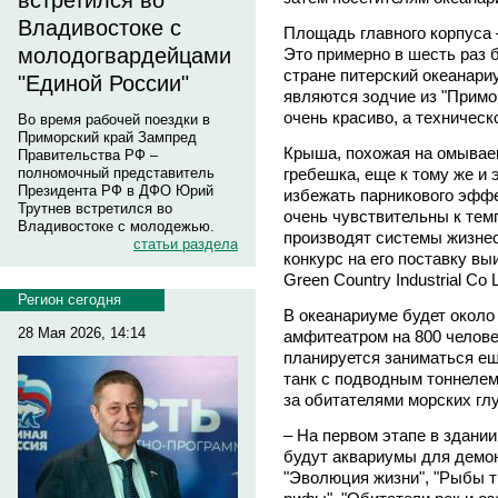
встретился во
Владивостоке с
Площадь главного корпуса 
молодогвардейцами
Это примерно в шесть раз 
стране питерский океанариу
"Единой России"
являются зодчие из "Примо
очень красиво, а техничес
Во время рабочей поездки в
Приморский край Зампред
Крыша, похожая на омывае
Правительства РФ –
гребешка, еще к тому же и 
полномочный представитель
Президента РФ в ДФО Юрий
избежать парникового эффе
Трутнев встретился во
очень чувствительны к тем
Владивостоке с молодежью.
производят системы жизнео
статьи раздела
конкурс на его поставку в
Green Country Industrial Co L
Регион сегодня
В океанариуме будет около
28 Мая 2026, 14:14
амфитеатром на 800 челове
планируется заниматься е
танк с подводным тоннелем
за обитателями морских гл
– На первом этапе в здани
будут аквариумы для демо
"Эволюция жизни", "Рыбы т