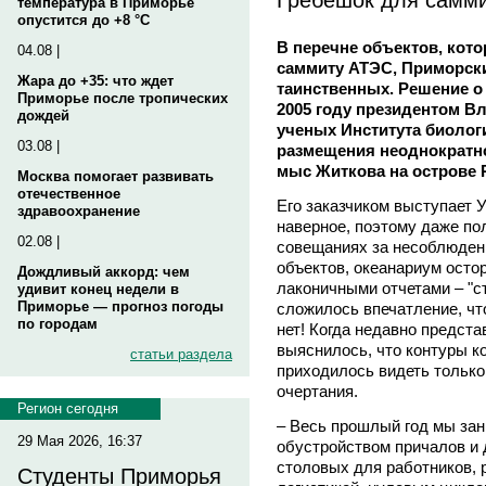
температура в Приморье
опустится до +8 °C
В перечне объектов, кото
04.08 |
саммиту АТЭС, Приморски
Жара до +35: что ждет
таинственных. Решение о
Приморье после тропических
2005 году президентом 
дождей
ученых Института биолог
03.08 |
размещения неоднократно
мыс Житкова на острове 
Москва помогает развивать
отечественное
Его заказчиком выступает 
здравоохранение
наверное, поэтому даже по
02.08 |
совещаниях за несоблюдени
объектов, океанариум осто
Дождливый аккорд: чем
лаконичными отчетами – "ст
удивит конец недели в
Приморье — прогноз погоды
сложилось впечатление, что
по городам
нет! Когда недавно предст
выяснилось, что контуры к
статьи раздела
приходилось видеть только
очертания.
Регион сегодня
– Весь прошлый год мы за
29 Мая 2026, 16:37
обустройством причалов и 
столовых для работников, 
Студенты Приморья