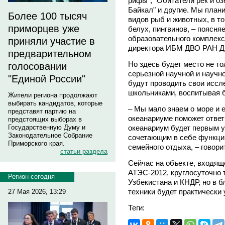
рифы", "Обитатели рек и оз
Байкал" и другие. Мы план
Более 100 тысяч
видов рыб и животных, в то
приморцев уже
белух, пингвинов, – поясня
образовательного комплекс
приняли участие в
директора ИБМ ДВО РАН Д
предварительном
Но здесь будет место не то
голосовании
серьезной научной и научн
"Единой России"
будут проводить свои иссл
школьниками, воспитывая б
Жители региона продолжают
выбирать кандидатов, которые
– Мы мало знаем о море и е
представят партию на
океанариуме поможет ответ
предстоящих выборах в
океанариум будет первым 
Государственную Думу и
Законодательное Собрание
сочетающим в себе функции
Приморского края.
семейного отдыха, – говори
статьи раздела
Сейчас на объекте, входящ
АТЭС-2012, круглосуточно т
Регион сегодня
Узбекистана и КНДР, но в 
техники будет практически 
27 Мая 2026, 13:29
Теги: