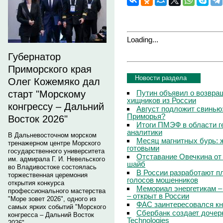
Loading...
Губернатор
Приморского края
Новости раздела
Олег Кожемяко дал
Путин объявил о возвращ
старт "Морскому
хищников из России
конгрессу – Дальний
Август подложит свинью:
Приморья?
Восток 2026"
Итоги ПМЭФ в области г
аналитики
В Дальневосточном морском
Месяц магнитных бурь: 
тренажерном центре Морского
готовыми
государственного университета
Отставание Овечкина от 
им. адмирала Г. И. Невельского
шайб
во Владивостоке состоялась
В России разработают п
торжественная церемония
голосов мошенников
открытия конкурса
Мемориал энергетикам –
профессионального мастерства
– открыт в России
"Море зовет 2026", одного из
ФАС заинтересовался кн
самых ярких событий "Морского
Сбербанк создает дочер
конгресса – Дальний Восток
Technologies
2026".