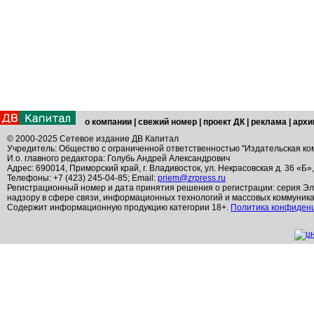
о компании
|
свежий номер
|
проект ДК
|
реклама
|
архи
© 2000-2025 Сетевое издание ДВ Капитал
Учредитель: Общество с ограниченной ответственностью "Издательская ко
И.о. главного редактора: Голубь Андрей Александрович
Адрес: 690014, Приморский край, г. Владивосток, ул. Некрасовская д. 36 «Б»
Телефоны: +7 (423) 245-04-85; Email:
priem@zrpress.ru
Регистрационный номер и дата принятия решения о регистрации: серия Эл
надзору в сфере связи, информационных технологий и массовых коммуник
Содержит информационную продукцию категории 18+.
Политика конфиден