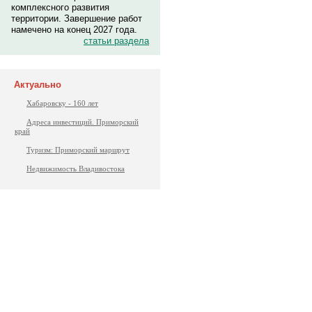
комплексного развития
территории. Завершение работ
намечено на конец 2027 года.
статьи раздела
Актуально
Хабаровску - 160 лет
Адреса инвестиций. Приморский
край
Туризм: Приморский маршрут
Недвижимость Владивостока