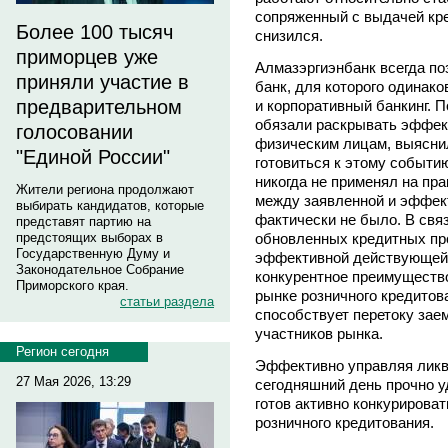
сопряженный с выдачей кр
Более 100 тысяч
снизился.
приморцев уже
Алмазэргиэнбанк всегда п
приняли участие в
банк, для которого одинак
предварительном
и корпоративный банкинг. П
обязали раскрывать эффек
голосовании
физическим лицам, выяснил
"Единой России"
готовиться к этому событи
никогда не применял на пр
Жители региона продолжают
между заявленной и эффек
выбирать кандидатов, которые
фактически не было. В связ
представят партию на
обновленных кредитных про
предстоящих выборах в
Государственную Думу и
эффективной действующей 
Законодательное Собрание
конкурентное преимущество
Приморского края.
рынке розничного кредитова
статьи раздела
способствует перетоку зае
участников рынка.
Регион сегодня
Эффективно управляя ликв
27 Мая 2026, 13:29
сегодняшний день прочно у
готов активно конкурироват
розничного кредитования.