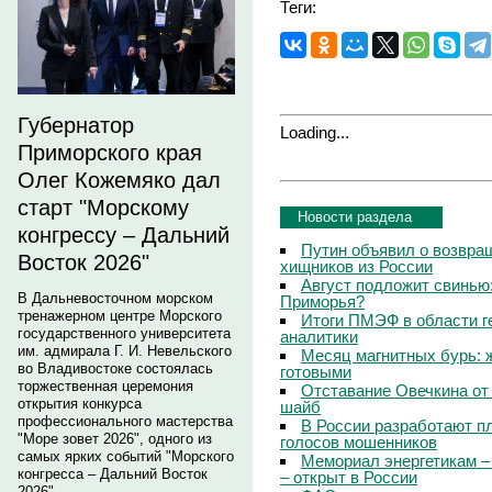
Теги:
Губернатор
Loading...
Приморского края
Олег Кожемяко дал
старт "Морскому
Новости раздела
конгрессу – Дальний
Путин объявил о возвращ
Восток 2026"
хищников из России
Август подложит свинью:
В Дальневосточном морском
Приморья?
тренажерном центре Морского
Итоги ПМЭФ в области г
государственного университета
аналитики
им. адмирала Г. И. Невельского
Месяц магнитных бурь: 
во Владивостоке состоялась
готовыми
торжественная церемония
Отставание Овечкина от 
открытия конкурса
шайб
профессионального мастерства
В России разработают п
"Море зовет 2026", одного из
голосов мошенников
самых ярких событий "Морского
Мемориал энергетикам –
конгресса – Дальний Восток
– открыт в России
2026".