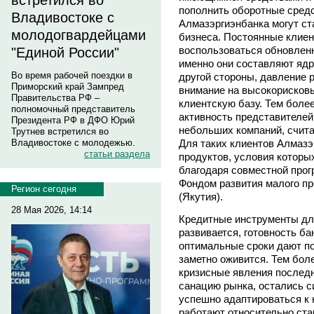
встретился во
пополнить оборотные сред
Владивостоке с
Алмазэргиэнбанка могут с
молодогвардейцами
бизнеса. Постоянные клие
воспользоваться обновлен
"Единой России"
именно они составляют яд
Во время рабочей поездки в
другой стороны, давление 
Приморский край Зампред
внимание на высокорисковы
Правительства РФ –
клиентскую базу. Тем более
полномочный представитель
активность представителей
Президента РФ в ДФО Юрий
небольших компаний, счит
Трутнев встретился во
Для таких клиентов Алмазэ
Владивостоке с молодежью.
статьи раздела
продуктов, условия которы
благодаря совместной прог
Фондом развития малого п
Регион сегодня
(Якутия).
28 Мая 2026, 14:14
Кредитные инструменты для
развивается, готовность ба
оптимальные сроки дают по
заметно оживится. Тем бол
кризисные явления послед
санацию рынка, остались с
успешно адаптироваться к
работают относительно стаб