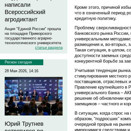
написали
Кроме этого, причиной избы
Всероссийский
что в означенный период р
кредитную политику.
агродиктант
Проблему сверхликвидност
Акция "Единой России" прошла
банковского рынка России,
на площадке Приморского
государственного аграрно-
универсальными методами: 
технологического университета
размещения и, во-вторых, з
статьи раздела
Такая ситуация, в целом, 
доступности заемных средс
конкурентной борьбе за за
Регион сегодня
Учитывая тенденции рынка,
28 Мая 2026, 14:16
стимулирования местного р
поставщиков, отраслевых 
Правление крупнейшего в Р
универсального банка – А
решение об обновлении кре
заемщиков – частного и кор
В ситуации, когда спрос на
образом, "подросших" ком
Юрий Трутнев
очередной прорыв на рынке,
имеющимися средствами и 