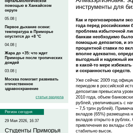
офтальмологической
инструменты для би
помощью в Ханкайском
округе
05.08 |
Как и прогнозировали экс
года перед российскими 
Первое дыхание осени:
проблема избыточной лик
температура в Приморье
банкам необходимо было
опустится до +8 °C
помощью депозитов, и э
04.08 |
процентной ставки по вк
Жара до +35: что ждет
вполне адекватно, опред
Приморье после тропических
выгодный и надежный ин
дождей
в какой-то мере избежать
и сохранностью средств.
03.08 |
Москва помогает развивать
Уже сейчас 2009 год офици
отечественное
периодом в российской исто
здравоохранение
депозитам превысила уров
2010 года, объем банковски
статьи раздела
рублей, увеличившись с нач
– 7,5 трлн рублей). Примеч
Регион сегодня
вкладов (65%) размещена н
вкладов открыто в рублях.
29 Мая 2026, 16:37
привлечения во вклады сб
Студенты Приморья
стабильно высок.