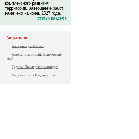
комплексного развития
территории. Завершение работ
намечено на конец 2027 года.
статьи раздела
Актуально
Хабаровску - 160 лет
Адреса инвестиций. Приморский
край
Туризм: Приморский маршрут
Недвижимость Владивостока