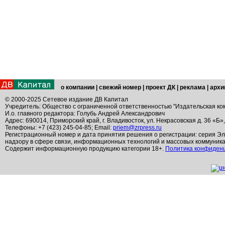
о компании
|
свежий номер
|
проект ДК
|
реклама
|
архи
© 2000-2025 Сетевое издание ДВ Капитал
Учредитель: Общество с ограниченной ответственностью "Издательская ко
И.о. главного редактора: Голубь Андрей Александрович
Адрес: 690014, Приморский край, г. Владивосток, ул. Некрасовская д. 36 «Б»
Телефоны: +7 (423) 245-04-85; Email:
priem@zrpress.ru
Регистрационный номер и дата принятия решения о регистрации: серия Эл
надзору в сфере связи, информационных технологий и массовых коммуник
Содержит информационную продукцию категории 18+.
Политика конфиден