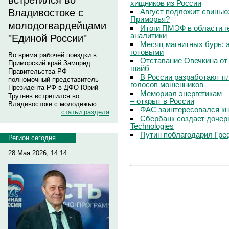
встретился во
хищников из России
Август подложит свинью:
Владивостоке с
Приморья?
молодогвардейцами
Итоги ПМЭФ в области г
аналитики
"Единой России"
Месяц магнитных бурь: 
готовыми
Во время рабочей поездки в
Отставание Овечкина от 
Приморский край Зампред
шайб
Правительства РФ –
В России разработают п
полномочный представитель
голосов мошенников
Президента РФ в ДФО Юрий
Мемориал энергетикам –
Трутнев встретился во
– открыт в России
Владивостоке с молодежью.
ФАС заинтересовался кн
статьи раздела
Сбербанк создает дочер
Technologies
Путин поблагодарил Гре
Регион сегодня
28 Мая 2026, 14:14