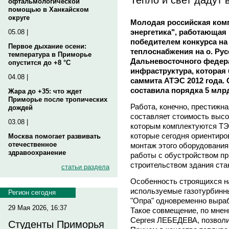
офтальмологической
помощью в Ханкайском
округе
Молодая российская ком
энергетика", работающая 
05.08 |
победителем конкурса на 
Первое дыхание осени:
теплоснабжения на о. Рус
температура в Приморье
Дальневосточного федер
опустится до +8 °C
инфраструктура, которая
04.08 |
саммита АТЭС 2012 года.
составила порядка 5 млр
Жара до +35: что ждет
Приморье после тропических
Работа, конечно, престижна
дождей
составляет стоимость высо
03.08 |
которым комплектуются ТЭ
которые сегодня ориентиро
Москва помогает развивать
отечественное
монтаж этого оборудования
здравоохранение
работы с обустройством пр
строительством здания ста
статьи раздела
Особенность строящихся на
используемые газотурбинн
Регион сегодня
"Опра" одновременно выраб
29 Мая 2026, 16:37
Такое совмещение, по мнен
Сергея ЛЕБЕДЕВА, позволи
Студенты Приморья