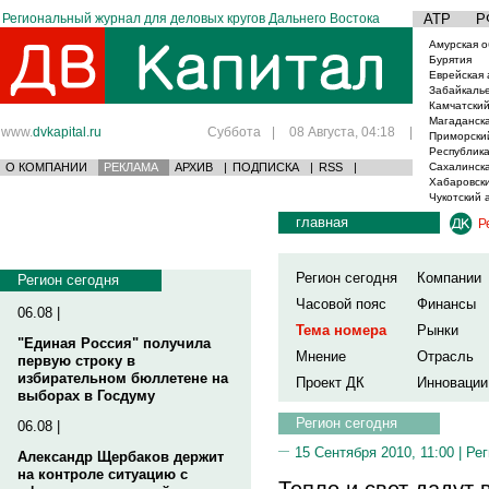
Региональный журнал для деловых кругов Дальнего Востока
АТР
Р
Амурская о
Бурятия
Еврейская 
Забайкаль
Камчатский
Магаданска
www.
dvkapital.ru
Суббота
|
08 Августа, 04:18
|
Приморски
Республика
О КОМПАНИИ
РЕКЛАМА
АРХИВ
|
ПОДПИСКА
|
RSS
|
Сахалинска
Хабаровски
Чукотский 
главная
Р
Регион сегодня
Компании
Регион сегодня
Часовой пояс
Финансы
06.08 |
Тема номера
Рынки
"Единая Россия" получила
Мнение
Отрасль
первую строку в
избирательном бюллетене на
Проект ДК
Инновации
выборах в Госдуму
Регион сегодня
06.08 |
15 Сентября 2010, 11:00 |
Рег
Александр Щербаков держит
на контроле ситуацию с
Тепло и свет дадут 