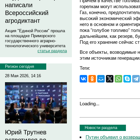
Причем в качестве топлива
написали
горелкам могут использоват
Всероссийский
Газ, конечно, предпочтител
высокий экономический эф
агродиктант
него в основном и ориентир
пока "голубое топливо" тол
Акция "Единой России" прошла
дальнейшем, как резерв, б
на площадке Приморского
государственного аграрно-
Под его хранение сейчас с
технологического университета
статьи раздела
Все объекты, возводимые н
этим источникам генерации
Регион сегодня
Теги:
28 Мая 2026, 14:16
Loading...
Новости раздела
Юрий Трутнев
Путин объявил о возвращ