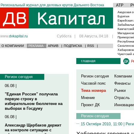
Региональный журнал для деловых кругов Дальнего Востока
АТР
Р
Амурская о
Бурятия
Еврейская 
Забайкаль
Камчатский
Магаданска
www.
dvkapital.ru
Суббота
|
08 Августа, 04:18
|
Приморски
Республика
О КОМПАНИИ
РЕКЛАМА
АРХИВ
|
ПОДПИСКА
|
RSS
|
Сахалинска
Хабаровски
Чукотский 
главная
Р
Регион сегодня
Компании
Регион сегодня
Часовой пояс
Финансы
06.08 |
Тема номера
Рынки
"Единая Россия" получила
Мнение
Отрасль
первую строку в
избирательном бюллетене на
Проект ДК
Инновации
выборах в Госдуму
Регион сегодня
06.08 |
15 Октября 2010, 11:00 |
Реги
Александр Щербаков держит
на контроле ситуацию с
Хабаровск говорил н