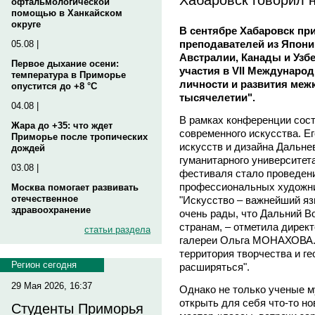
офтальмологической
помощью в Ханкайском
округе
В сентябре Хабаровск пр
преподавателей из Япони
05.08 |
Австралии, Канады и Узб
Первое дыхание осени:
участия в VII Междунаро
температура в Приморье
личности и развития меж
опустится до +8 °C
тысячелетии".
04.08 |
В рамках конференции сос
Жара до +35: что ждет
современного искусства. Е
Приморье после тропических
искусств и дизайна Дальне
дождей
гуманитарного университе
03.08 |
фестиваля стало проведен
профессиональных художни
Москва помогает развивать
отечественное
"Искусство – важнейший яз
здравоохранение
очень рады, что Дальний В
странам, – отметила директ
статьи раздела
галереи Ольга МОНАХОВА. 
территория творчества и г
Регион сегодня
расширяться".
29 Мая 2026, 16:37
Однако не только ученые 
открыть для себя что-то н
Студенты Приморья