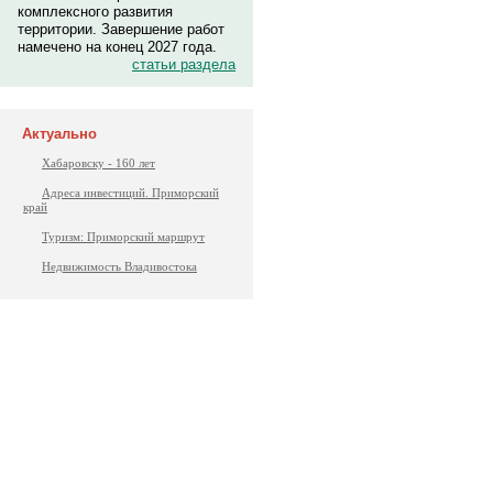
комплексного развития
территории. Завершение работ
намечено на конец 2027 года.
статьи раздела
Актуально
Хабаровску - 160 лет
Адреса инвестиций. Приморский
край
Туризм: Приморский маршрут
Недвижимость Владивостока