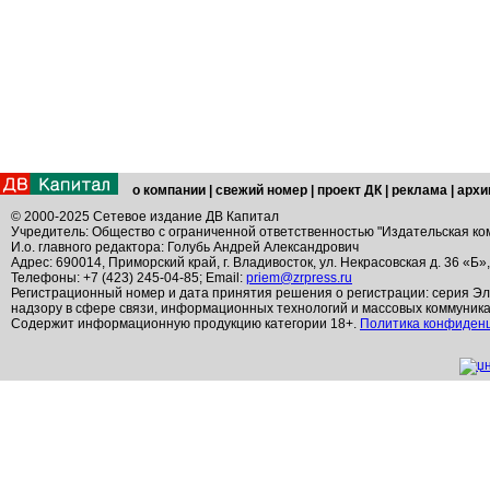
о компании
|
свежий номер
|
проект ДК
|
реклама
|
архи
© 2000-2025 Сетевое издание ДВ Капитал
Учредитель: Общество с ограниченной ответственностью "Издательская ко
И.о. главного редактора: Голубь Андрей Александрович
Адрес: 690014, Приморский край, г. Владивосток, ул. Некрасовская д. 36 «Б»
Телефоны: +7 (423) 245-04-85; Email:
priem@zrpress.ru
Регистрационный номер и дата принятия решения о регистрации: серия Эл
надзору в сфере связи, информационных технологий и массовых коммуник
Содержит информационную продукцию категории 18+.
Политика конфиден