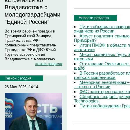
встретился во
Владивостоке с
молодогвардейцами
Новости раздела
"Единой России"
Путин объявил о возвращ
хищников из России
Во время рабочей поездки в
Август подложит свинью:
Приморский край Зампред
Приморья?
Правительства РФ –
Итоги ПМЭФ в области г
полномочный представитель
аналитики
Президента РФ в ДФО Юрий
Месяц магнитных бурь: 
Трутнев встретился во
готовыми
Владивостоке с молодежью.
Отставание Овечкина от 
статьи раздела
шайб
В России разработают п
голосов мошенников
Регион сегодня
Мемориал энергетикам –
– открыт в России
28 Мая 2026, 14:14
ФАС заинтересовался кн
Сбербанк создает дочер
Technologies
Путин поблагодарил Гре