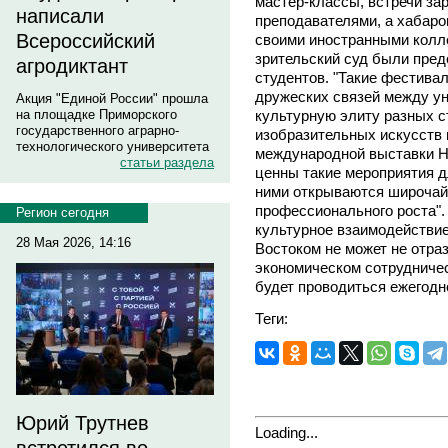
мастер-классы, встречи за
написали
преподавателями, а хабаро
Всероссийский
своими иностранными колле
зрительский суд были пре
агродиктант
студентов. "Такие фестива
дружеских связей между ун
Акция "Единой России" прошла
культурную элиту разных с
на площадке Приморского
государственного аграрно-
изобразительных искусств 
технологического университета
международной выставки 
статьи раздела
ценны такие мероприятия 
ними открываются широчай
профессионального роста".
Регион сегодня
культурное взаимодействи
28 Мая 2026, 14:16
Востоком не может не отра
экономическом сотрудничес
будет проводиться ежегодн
Теги:
Юрий Трутнев
Loading...