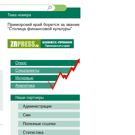
Тема номера
Приморский край борется за звание
"Столица финансовой культуры"
Опрос
Спецпроекты
Интервью
Аналитика
Наши партнеры
Администрации
Сми
Полезные ссылки
Статистика