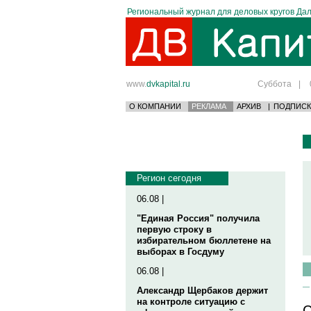
Региональный журнал для деловых кругов Дал
www.
dvkapital.ru
Суббота
|
О КОМПАНИИ
РЕКЛАМА
АРХИВ
|
ПОДПИСК
Регион сегодня
06.08 |
"Единая Россия" получила
первую строку в
избирательном бюллетене на
выборах в Госдуму
06.08 |
Александр Щербаков держит
на контроле ситуацию с
С