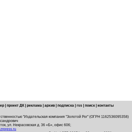
ер
|
проект ДК
|
реклама
|
архив
|
подписка
|
rss
|
поиск
|
контакты
тственностью "Издательская компания "Золотой Рог" (ОГРН 1162536095358)
ксандрович
ток, ул. Некрасовская д. 36 «Б», офис 606;
zrpress.ru