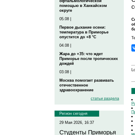
офтальмологической
с
помощью в Ханкайском
округе
05.08 |
С
о
Первое дыхание осени:
б
температура в Приморье
опустится до +8 °C
Те
04.08 |
Жара до +35: что ждет
Приморье после тропических
дождей
Lo
03.08 |
Москва помогает развивать
отечественное
здравоохранение
статьи раздела
Р
П
Регион сегодня
29 Мая 2026, 16:37
Студенты Приморья
м