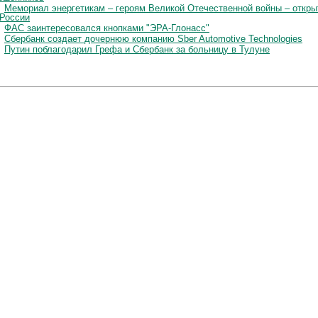
Мемориал энергетикам – героям Великой Отечественной войны – откры
 России
ФАС заинтересовался кнопками "ЭРА-Глонасс"
Сбербанк создает дочернюю компанию Sber Automotive Technologies
Путин поблагодарил Грефа и Сбербанк за больницу в Тулуне