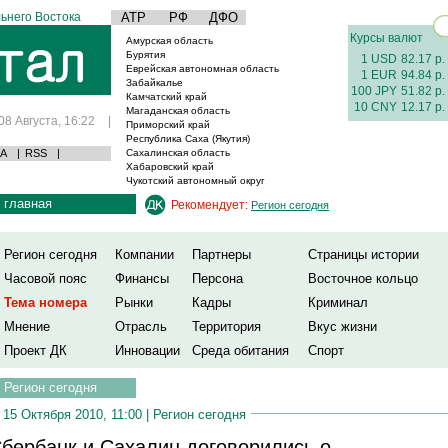
ьнего Востока
АТР
РФ
ДФО
Курсы валют
Амурская область
Бурятия
1 USD
82.17 р.
Еврейская автономная область
1 EUR
94.84 р.
Забайкалье
100 JPY
51.82 р.
Камчатский край
10 CNY
12.17 р.
Магаданская область
08 Августа, 16:22
|
Приморский край
Республика Саха (Якутия)
А
|
RSS
|
Сахалинская область
Хабаровский край
Чукотский автономный округ
главная
Рекомендует:
Регион сегодня
Регион сегодня
Компании
Партнеры
Страницы истории
Часовой пояс
Финансы
Персона
Восточное кольцо
Тема номера
Рынки
Кадры
Криминал
Мнение
Отрасль
Территория
Вкус жизни
Проект ДК
Инновации
Среда обитания
Спорт
Регион сегодня
15 Октября 2010, 11:00 |
Регион сегодня
бербанк и Сахалин договорились о