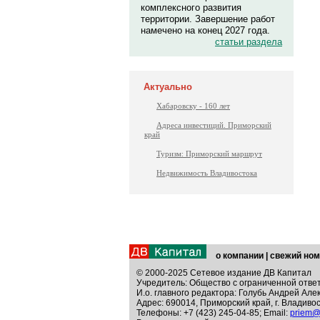
комплексного развития
территории. Завершение работ
намечено на конец 2027 года.
статьи раздела
Актуально
Хабаровску - 160 лет
Адреса инвестиций. Приморский
край
Туризм: Приморский маршрут
Недвижимость Владивостока
о компании
|
свежий ном
© 2000-2025 Сетевое издание ДВ Капитал
Учредитель: Общество с ограниченной отве
И.о. главного редактора: Голубь Андрей Але
Адрес: 690014, Приморский край, г. Владивос
Телефоны: +7 (423) 245-04-85; Email:
priem@