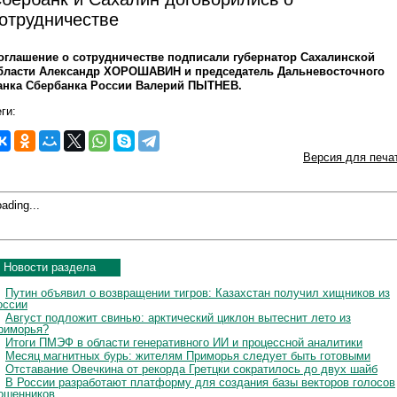
отрудничестве
оглашение о сотрудничестве подписали губернатор Сахалинской
бласти Александр ХОРОШАВИН и председатель Дальневосточного
анка Сбербанка России Валерий ПЫТНЕВ.
ги:
Версия для печа
ading...
Новости раздела
Путин объявил о возвращении тигров: Казахстан получил хищников из
оссии
Август подложит свинью: арктический циклон вытеснит лето из
риморья?
Итоги ПМЭФ в области генеративного ИИ и процессной аналитики
Месяц магнитных бурь: жителям Приморья следует быть готовыми
Отставание Овечкина от рекорда Гретцки сократилось до двух шайб
В России разработают платформу для создания базы векторов голосов
ошенников