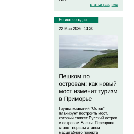
статьи раздела
Регион сегодня
22 Мая 2026, 13:30
Пешком по
островам: как новый
мост изменит туризм
в Приморье
Группа компаний "Остов"
планирует построить мост,
который свяжет Русский остров
с островом Елены. Переправа
станет первым этапом
масштабного проекта