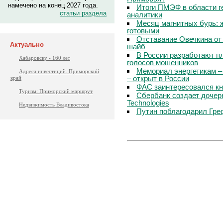
намечено на конец 2027 года.
Итоги ПМЭФ в области г
статьи раздела
аналитики
Месяц магнитных бурь: 
готовыми
Отставание Овечкина от 
Актуально
шайб
В России разработают п
Хабаровску - 160 лет
голосов мошенников
Мемориал энергетикам –
Адреса инвестиций. Приморский
– открыт в России
край
ФАС заинтересовался кн
Туризм: Приморский маршрут
Сбербанк создает дочер
Technologies
Недвижимость Владивостока
Путин поблагодарил Гре