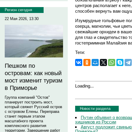
центров располагает к нег
Регион сегодня
способен вернуть вам ощу
22 Мая 2026, 13:30
Изумрудные гольфовые пол
озерца, магнолии, чьи цве
свежайшие орхидеи в ваше
для глаз и свидетельство т
гостеприимная Малайзия ва
Теги:
Пешком по
островам: как новый
мост изменит туризм
Loading...
в Приморье
Группа компаний "Остов"
планирует построить мост,
который свяжет Русский остров
Новости раздела
с островом Елены. Переправа
станет первым этапом
Путин объявил о возвращ
масштабного проекта
хищников из России
комплексного развития
Август подложит свинью:
территории. Завершение работ
Приморья?