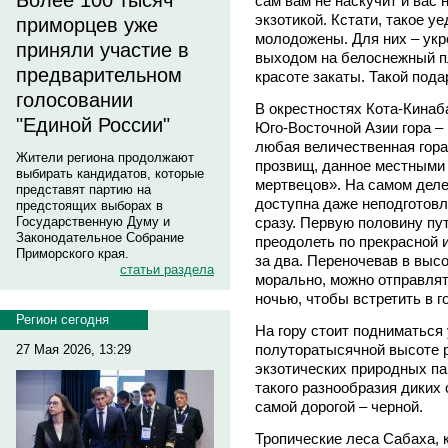
Более 100 тысяч
сам вам не наскучит и вас 
экзотикой. Кстати, такое у
приморцев уже
молодожены. Для них – ук
приняли участие в
выходом на белоснежный пл
предварительном
красоте закаты. Такой пода
голосовании
В окрестностях Кота-Кинаб
"Единой России"
Юго-Восточной Азии гора – 
любая величественная гора,
Жители региона продолжают
прозвищ, данное местными
выбирать кандидатов, которые
мертвецов». На самом деле
представят партию на
доступна даже неподготов
предстоящих выборах в
сразу. Первую половину пу
Государственную Думу и
Законодательное Собрание
преодолеть по прекрасной 
Приморского края.
за два. Переночевав в выс
статьи раздела
морально, можно отправлят
ночью, чтобы встретить в г
Регион сегодня
На гору стоит подниматься 
полуторатысячной высоте 
27 Мая 2026, 13:29
экзотических природных па
такого разнообразия диких 
самой дорогой – черной.
Тропические леса Сабаха, к