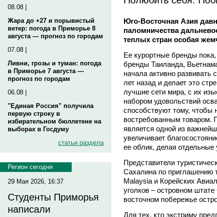
08.08 |
Юго-Восточная Азия давн
Жара до +27 и порывистый
ветер: погода в Приморье 8
паломничества дальневос
августа — прогноз по городам
теплых стран особая жем
07.08 |
Ее курортные бренды пока, 
Ливни, грозы и туман: погода
бренды Таиланда, Вьетнама
в Приморье 7 августа —
начала активно развивать 
прогноз по городам
лет назад и делает это ст
лучшие сети мира, с их и
06.08 |
набором удовольствий осв
"Единая Россия" получила
способствуют тому, чтобы 
первую строку в
востребованным товаром. П
избирательном бюллетене на
является одной из важнейш
выборах в Госдуму
увеличивает благосостояни
статьи раздела
ее облик, делая отдельные 
Представители туристическ
Регион сегодня
Сахалина по приглашению т
Malaysia и Корейских Авиа
29 Мая 2026, 16:37
уголков – островном штате
Студенты Приморья
восточном побережье остро
написали
Для тех, кто экстриму пре