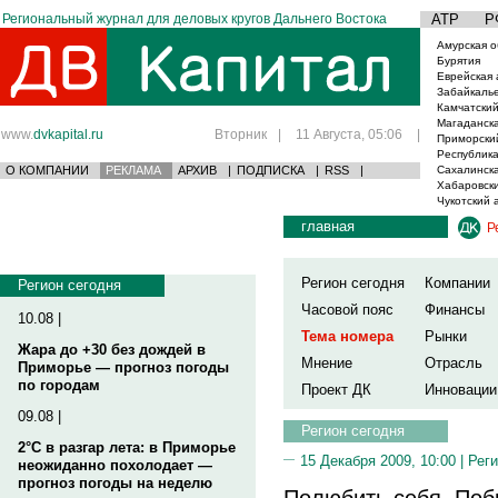
Региональный журнал для деловых кругов Дальнего Востока
АТР
Р
Амурская о
Бурятия
Еврейская 
Забайкаль
Камчатский
Магаданска
www.
dvkapital.ru
Вторник
|
11 Августа, 05:06
|
Приморски
Республика
О КОМПАНИИ
РЕКЛАМА
АРХИВ
|
ПОДПИСКА
|
RSS
|
Сахалинска
Хабаровски
Чукотский 
главная
Р
Регион сегодня
Компании
Регион сегодня
Часовой пояс
Финансы
10.08 |
Тема номера
Рынки
Жара до +30 без дождей в
Мнение
Отрасль
Приморье — прогноз погоды
по городам
Проект ДК
Инновации
09.08 |
Регион сегодня
2°C в разгар лета: в Приморье
15 Декабря 2009, 10:00 |
Реги
неожиданно похолодает —
прогноз погоды на неделю
Полюбить себя. Поб