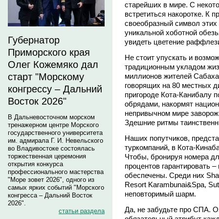
старейших в мире. С некот
встретиться накоротке. К п
своеобразный символ этих 
уникальной хоботной обезья
Губернатор
увидеть цветение раффлезии
Приморского края
Не стоит упускать и возмо
Олег Кожемяко дал
традиционным укладом жизн
старт "Морскому
миллионов жителей Сабаха
говорящих на 80 местных д
конгрессу – Дальний
пригороде Кота-Канибалу п
Восток 2026"
обрядами, накормят нацио
непривычном мире заворож
В Дальневосточном морском
Здешние ритмы таинственн
тренажерном центре Морского
государственного университета
Наших попутчиков, предст
им. адмирала Г. И. Невельского
туркомпаний, в Кота-Кинаб
во Владивостоке состоялась
Чтобы, бронируя номера дл
торжественная церемония
открытия конкурса
процентов гарантировать –
профессионального мастерства
обеспечены. Среди них Shan
"Море зовет 2026", одного из
Resort Karambunai&Spa, Sut
самых ярких событий "Морского
неповторимый шарм.
конгресса – Дальний Восток
2026".
Да, не забудьте про СПА. 
статьи раздела
обязательный атрибут кажд