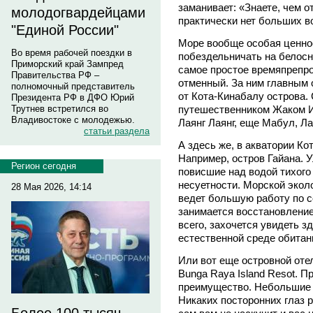
заманивает: «Знаете, чем 
молодогвардейцами
практически нет больших во
"Единой России"
Море вообще особая ценнос
Во время рабочей поездки в
побездельничать на белосн
Приморский край Зампред
самое простое времяпрепро
Правительства РФ –
отменный. За ним главным
полномочный представитель
от Кота-Кинабалу острова.
Президента РФ в ДФО Юрий
путешественником Жаком И
Трутнев встретился во
Владивостоке с молодежью.
Лаянг Лаянг, еще Мабул, Ла
статьи раздела
А здесь же, в акватории К
Например, остров Гайана. У
Регион сегодня
повисшие над водой тихого
несуетности. Морской эколо
28 Мая 2026, 14:14
ведет большую работу по с
занимается восстановление
всего, захочется увидеть з
естественной среде обитани
Или вот еще островной отел
Bunga Raya Island Resot. П
преимущество. Небольшие 
Никаких посторонних глаз р