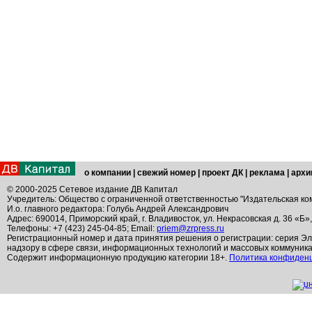
о компании
|
свежий номер
|
проект ДК
|
реклама
|
архи
© 2000-2025 Сетевое издание ДВ Капитал
Учредитель: Общество с ограниченной ответственностью "Издательская ко
И.о. главного редактора: Голубь Андрей Александрович
Адрес: 690014, Приморский край, г. Владивосток, ул. Некрасовская д. 36 «Б»
Телефоны: +7 (423) 245-04-85; Email:
priem@zrpress.ru
Регистрационный номер и дата принятия решения о регистрации: серия Эл
надзору в сфере связи, информационных технологий и массовых коммуник
Содержит информационную продукцию категории 18+.
Политика конфиден