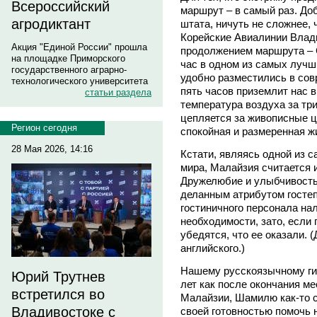
Всероссийский
маршрут – в самый раз. До
агродиктант
штата, ничуть не сложнее,
Корейские Авиалинии Влади
Акция "Единой России" прошла
продолжением маршрута – С
на площадке Приморского
час в одном из самых лучш
государственного аграрно-
удобно разместились в сов
технологического университета
пять часов приземлит нас в
статьи раздела
температура воздуха за три
цепляется за живописные ц
Регион сегодня
спокойная и размеренная ж
28 Мая 2026, 14:16
Кстати, являясь одной из 
мира, Малайзия считается 
Дружелюбие и улыбчивость
деланным атрибутом госте
гостиничного персонала нал
необходимости, зато, если
убедятся, что ее оказали.
английского.)
Нашему русскоязычному гид
Юрий Трутнев
лет как после окончания м
встретился во
Малайзии, Шамилю как-то с
Владивостоке с
своей готовностью помочь 