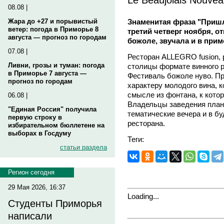
08.08 |
Знаменитая фраза "Приш
Жара до +27 и порывистый
ветер: погода в Приморье 8
третий четверг ноября, 
августа — прогноз по городам
божоле, звучала и в прим
07.08 |
Ресторан ALLEGRO fusion,
Ливни, грозы и туман: погода
столицы формате винного 
в Приморье 7 августа —
Фестиваль божоле нуво. Пр
прогноз по городам
характеру молодого вина, к
смысле из фонтана, к котор
06.08 |
Владельцы заведения план
"Единая Россия" получила
тематические вечера и в б
первую строку в
ресторана.
избирательном бюллетене на
выборах в Госдуму
Теги:
статьи раздела
Регион сегодня
29 Мая 2026, 16:37
Loading...
Студенты Приморья
написали