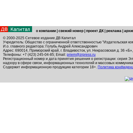
о компании
|
свежий номер
|
проект ДК
|
реклама
|
архи
© 2000-2025 Сетевое издание ДВ Капитал
Учредитель: Общество с ограниченной ответственностью "Издательская ко
И.о. главного редактора: Голубь Андрей Александрович
Адрес: 690014, Приморский край, г. Владивосток, ул. Некрасовская д. 36 «Б»
Телефоны: +7 (423) 245-04-85; Email:
priem@zrpress.ru
Регистрационный номер и дата принятия решения о регистрации: серия Эл
надзору в сфере связи, информационных технологий и массовых коммуник
Содержит информационную продукцию категории 18+.
Политика конфиден