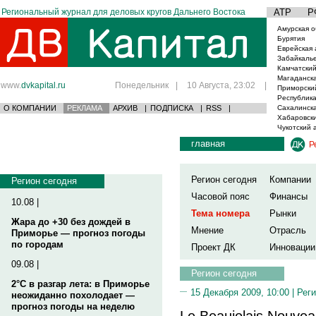
Региональный журнал для деловых кругов Дальнего Востока
АТР
Р
Амурская о
Бурятия
Еврейская 
Забайкаль
Камчатский
Магаданска
www.
dvkapital.ru
Понедельник
|
10 Августа, 23:02
|
Приморски
Республика
О КОМПАНИИ
РЕКЛАМА
АРХИВ
|
ПОДПИСКА
|
RSS
|
Сахалинска
Хабаровски
Чукотский 
главная
Р
Регион сегодня
Компании
Регион сегодня
Часовой пояс
Финансы
10.08 |
Тема номера
Рынки
Жара до +30 без дождей в
Мнение
Отрасль
Приморье — прогноз погоды
по городам
Проект ДК
Инновации
09.08 |
Регион сегодня
2°C в разгар лета: в Приморье
15 Декабря 2009, 10:00 |
Реги
неожиданно похолодает —
прогноз погоды на неделю
Le Beaujolais Nouveau