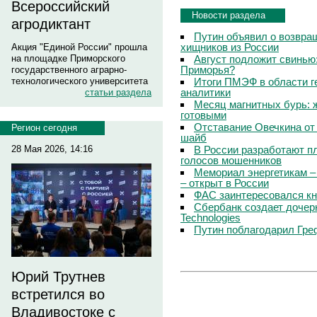
Всероссийский
Новости раздела
агродиктант
Путин объявил о возвращ
хищников из России
Акция "Единой России" прошла
Август подложит свинью:
на площадке Приморского
Приморья?
государственного аграрно-
Итоги ПМЭФ в области г
технологического университета
аналитики
статьи раздела
Месяц магнитных бурь: 
готовыми
Отставание Овечкина от 
Регион сегодня
шайб
В России разработают п
28 Мая 2026, 14:16
голосов мошенников
Мемориал энергетикам –
– открыт в России
ФАС заинтересовался кн
Сбербанк создает дочер
Technologies
Путин поблагодарил Гре
Юрий Трутнев
встретился во
Владивостоке с