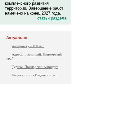
комплексного развития
территории. Завершение работ
намечено на конец 2027 года.
статьи раздела
Актуально
Хабаровску - 160 лет
Адреса инвестиций. Приморский
край
Туризм: Приморский маршрут
Недвижимость Владивостока