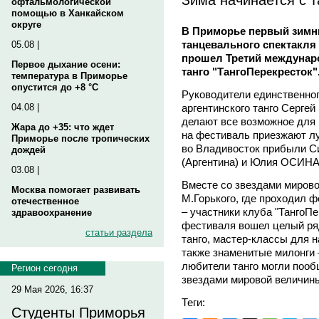
офтальмологической
помощью в Ханкайском
округе
В Приморье первый зимни
танцевального спектакля 
05.08 |
прошел Третий междунар
Первое дыхание осени:
танго "ТангоПерекресток"
температура в Приморье
опустится до +8 °C
Руководители единственног
аргентинского танго Сер
04.08 |
делают все возможное для 
Жара до +35: что ждет
на фестиваль приезжают лу
Приморье после тропических
во Владивосток прибыли 
дождей
(Аргентина) и Юлия ОСИНА
03.08 |
Вместе со звездами мирово
Москва помогает развивать
М.Горького, где проходил 
отечественное
– участники клуба "ТангоПе
здравоохранение
фестиваля вошел целый ря
статьи раздела
танго, мастер-классы для 
также знаменитые милонги 
любители танго могли пообщ
Регион сегодня
звездами мировой величин
29 Мая 2026, 16:37
Теги:
Студенты Приморья