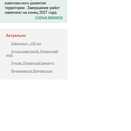
комплексного развития
территории. Завершение работ
намечено на конец 2027 года.
статьи раздела
Актуально
Хабаровску - 160 лет
Адреса инвестиций. Приморский
край
Туризм: Приморский маршрут
Недвижимость Владивостока