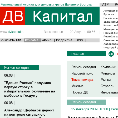
Региональный журнал для деловых кругов Дальнего Востока
АТР
Р
Амурская о
Бурятия
Еврейская 
Забайкаль
Камчатский
Магаданска
www.
dvkapital.ru
Воскресенье
|
09 Августа, 00:56
|
Приморски
Республика
О КОМПАНИИ
РЕКЛАМА
АРХИВ
|
ПОДПИСКА
|
RSS
|
Сахалинска
Хабаровски
Чукотский 
главная
Р
Регион сегодня
Компании
Регион сегодня
Часовой пояс
Финансы
06.08 |
Тема номера
Рынки
"Единая Россия" получила
Мнение
Отрасль
первую строку в
избирательном бюллетене на
Проект ДК
Инновации
выборах в Госдуму
Регион сегодня
06.08 |
15 Декабря 2009, 10:00 |
Реги
Александр Щербаков держит
на контроле ситуацию с
Алмазэргиэнбанк и 