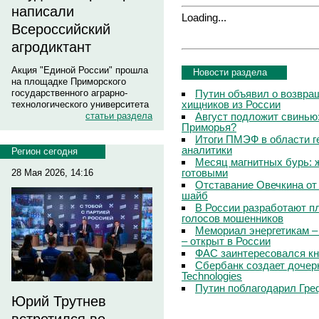
написали
Loading...
Всероссийский
агродиктант
Акция "Единой России" прошла
Новости раздела
на площадке Приморского
Путин объявил о возвращ
государственного аграрно-
хищников из России
технологического университета
Август подложит свинью:
статьи раздела
Приморья?
Итоги ПМЭФ в области г
аналитики
Регион сегодня
Месяц магнитных бурь: 
готовыми
28 Мая 2026, 14:16
Отставание Овечкина от 
шайб
В России разработают п
голосов мошенников
Мемориал энергетикам –
– открыт в России
ФАС заинтересовался кн
Сбербанк создает дочер
Technologies
Путин поблагодарил Гре
Юрий Трутнев