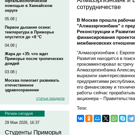
офтальмологической
сотрудничестве
помощью в Ханкайском
округе
05.08 |
В Москве прошла рабочая
"Алмазэргиэнбанк" c пре
Первое дыхание осени:
Реконструкции и Развити
температура в Приморье
финансирования проектов
опустится до +8 °C
межбанковских отношени
04.08 |
"Алмазэргиэнбанк с Европе
Жара до +35: что ждет
Развития находится в поис
Приморье после тропических
дождей
прокомментировал встречу
Алмазэргиэнбанка Алекса
03.08 |
выразили заинтересованнос
Москва помогает развивать
предприятиями республики, 
отечественное
его финансовому и техниче
здравоохранение
работы сейчас прорабатыва
акционера – Правительства
статьи раздела
Теги:
Регион сегодня
29 Мая 2026, 16:37
Студенты Приморья