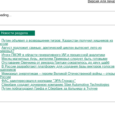
Версия для печа
ading...
Новости раздела
Путин объявил о возвращении тигров: Казахстан получил хищников из
оссии
Август подложит свинью: арктический циклон вытеснит лето из
риморья?
Итоги ПМЭФ в области генеративного ИИ и процессной аналитики
Месяц магнитных бурь: жителям Приморья следует быть готовыми
Отставание Овечкина от рекорда Гретцки сократилось до двух шайб
В России разработают платформу для создания базы векторов голосов
ошенников
Мемориал энергетикам – героям Великой Отечественной войны – откры
 России
ФАС заинтересовался кнопками "ЭРА-Глонасс"
Сбербанк создает дочернюю компанию Sber Automotive Technologies
Путин поблагодарил Грефа и Сбербанк за больницу в Тулуне