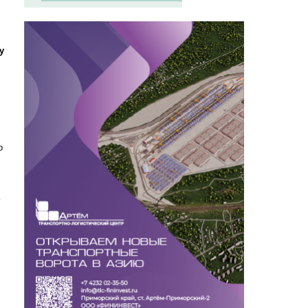
у
о
у