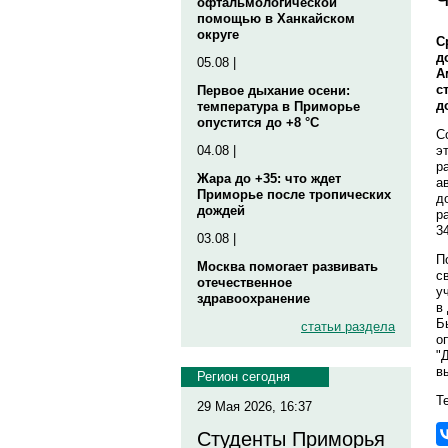
офтальмологической
помощью в Ханкайском
округе
С
д
05.08 |
А
с
Первое дыхание осени:
д
температура в Приморье
опустится до +8 °C
С
э
04.08 |
р
Жара до +35: что ждет
а
Приморье после тропических
д
дождей
р
3
03.08 |
П
Москва помогает развивать
с
отечественное
у
здравоохранение
в
Б
статьи раздела
о
"
в
Регион сегодня
Те
29 Мая 2026, 16:37
Студенты Приморья