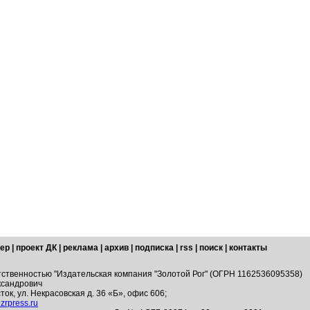
ер
|
проект ДК
|
реклама
|
архив
|
подписка
|
rss
|
поиск
|
контакты
тственностью "Издательская компания "Золотой Рог" (ОГРН 1162536095358)
ксандрович
ток, ул. Некрасовская д. 36 «Б», офис 606;
zrpress.ru