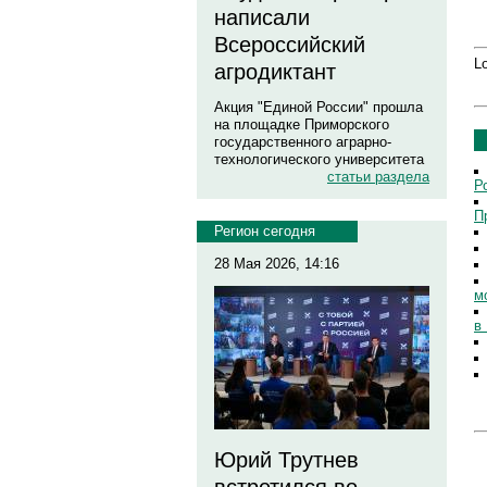
написали
Всероссийский
Lo
агродиктант
Акция "Единой России" прошла
на площадке Приморского
государственного аграрно-
технологического университета
статьи раздела
Р
П
Регион сегодня
28 Мая 2026, 14:16
м
в
Юрий Трутнев