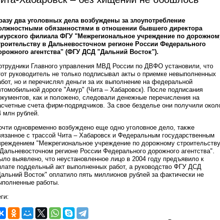
разу два уголовных дела возбуждены за злоупотребление
олжностными обязанностями в отношении бывшего директора
мурского филиала ФГУ "Межрегиональное учреждение по дорожном
троительству в Дальневосточном регионе России Федерального
орожного агентства" (ФГУ ДСД "Дальний Восток").
отрудники Главного управления МВД России по ДВФО установили, что
тот руководитель не только подписывал акты о приемке невыполненных
абот, но и перечислял деньги за их выполнение на федеральной
втомобильной дороге "Амур" (Чита – Хабаровск). После подписания
окументов, как и положено, следовали денежные перечисления на
асчетные счета фирм-подрядчиков. За свое безделье они получили окол
4 млн рублей.
очти одновременно возбуждено еще одно уголовное дело, также
вязанное с трассой Чита – Хабаровск и Федеральным государственным
чреждением "Межрегиональное учреждение по дорожному строительств
 Дальневосточном регионе России Федерального дорожного агентства".
ыло выявлено, что неустановленное лицо в 2004 году предъявило к
плате поддельный акт выполненных работ, а руководство ФГУ ДСД
Дальний Восток" оплатило пять миллионов рублей за фактически не
ыполненные работы.
ги: