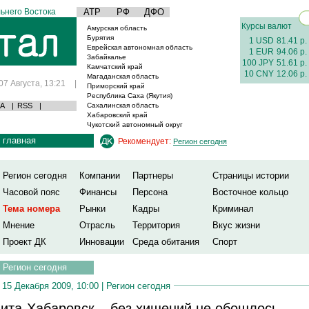
ьнего Востока
АТР
РФ
ДФО
Курсы валют
Амурская область
Бурятия
1 USD
81.41 р.
Еврейская автономная область
1 EUR
94.06 р.
Забайкалье
100 JPY
51.61 р.
Камчатский край
10 CNY
12.06 р.
Магаданская область
07 Августа, 13:21
|
Приморский край
Республика Саха (Якутия)
А
|
RSS
|
Сахалинская область
Хабаровский край
Чукотский автономный округ
главная
Рекомендует:
Регион сегодня
Регион сегодня
Компании
Партнеры
Страницы истории
Часовой пояс
Финансы
Персона
Восточное кольцо
Тема номера
Рынки
Кадры
Криминал
Мнение
Отрасль
Территория
Вкус жизни
Проект ДК
Инновации
Среда обитания
Спорт
Регион сегодня
15 Декабря 2009, 10:00 |
Регион сегодня
ита-Хабаровск – без хищений не обошлось