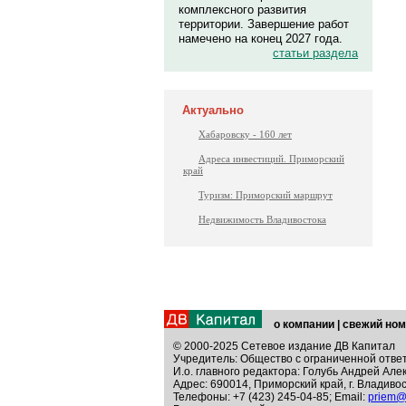
комплексного развития
территории. Завершение работ
намечено на конец 2027 года.
статьи раздела
Актуально
Хабаровску - 160 лет
Адреса инвестиций. Приморский
край
Туризм: Приморский маршрут
Недвижимость Владивостока
о компании
|
свежий ном
© 2000-2025 Сетевое издание ДВ Капитал
Учредитель: Общество с ограниченной отве
И.о. главного редактора: Голубь Андрей Але
Адрес: 690014, Приморский край, г. Владивос
Телефоны: +7 (423) 245-04-85; Email:
priem@