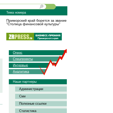
Тема номера
Приморский край борется за звание
"Столица финансовой культуры"
Опрос
Спецпроекты
Интервью
Аналитика
Наши партнеры
Администрации
Сми
Полезные ссылки
Статистика