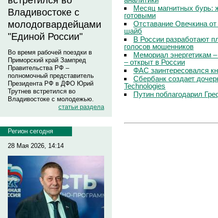
встретился во
Месяц магнитных бурь: 
Владивостоке с
готовыми
молодогвардейцами
Отставание Овечкина от 
шайб
"Единой России"
В России разработают п
голосов мошенников
Во время рабочей поездки в
Мемориал энергетикам –
Приморский край Зампред
– открыт в России
Правительства РФ –
ФАС заинтересовался кн
полномочный представитель
Сбербанк создает дочер
Президента РФ в ДФО Юрий
Technologies
Трутнев встретился во
Путин поблагодарил Гре
Владивостоке с молодежью.
статьи раздела
Регион сегодня
28 Мая 2026, 14:14