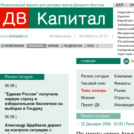
Региональный журнал для деловых кругов Дальнего Востока
АТР
Р
Амурская о
Бурятия
Еврейская 
Забайкаль
Камчатский
Магаданска
www.
dvkapital.ru
Воскресенье
|
09 Августа, 05:37
|
Приморски
Республика
О КОМПАНИИ
РЕКЛАМА
АРХИВ
|
ПОДПИСКА
|
RSS
|
Сахалинска
Хабаровски
Чукотский 
главная
Р
Регион сегодня
Компании
Регион сегодня
Часовой пояс
Финансы
06.08 |
Тема номера
Рынки
"Единая Россия" получила
Мнение
Отрасль
первую строку в
избирательном бюллетене на
Проект ДК
Инновации
выборах в Госдуму
Регион сегодня
06.08 |
15 Декабря 2009, 10:00 |
Реги
Александр Щербаков держит
на контроле ситуацию с
По мосту через Амур