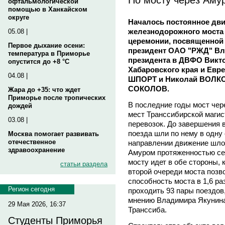
офтальмологической
помощью в Ханкайском
округе
Началось постоянное дви
железнодорожного моста 
05.08 |
церемонии, посвященной 
Первое дыхание осени:
президент ОАО "РЖД" В
температура в Приморье
президента в ДВФО Викт
опустится до +8 °C
Хабаровского края и Евр
04.08 |
ШПОРТ и Николай ВОЛКОВ
СОКОЛОВ.
Жара до +35: что ждет
Приморье после тропических
В последние годы мост чер
дождей
мест Транссибирской магис
03.08 |
перевозок. До завершения 
поезда шли по нему в одну 
Москва помогает развивать
отечественное
направлении движение шло
здравоохранение
Амуром протяженностью се
мосту идет в обе стороны,
статьи раздела
второй очереди моста позв
способность моста в 1,6 ра
Регион сегодня
проходить 93 пары поездов,
мнению Владимира Якунина
29 Мая 2026, 16:37
Транссиба.
Студенты Приморья