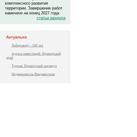
комплексного развития
территории. Завершение работ
намечено на конец 2027 года.
статьи раздела
Актуально
Хабаровску - 160 лет
Адреса инвестиций. Приморский
край
Туризм: Приморский маршрут
Недвижимость Владивостока