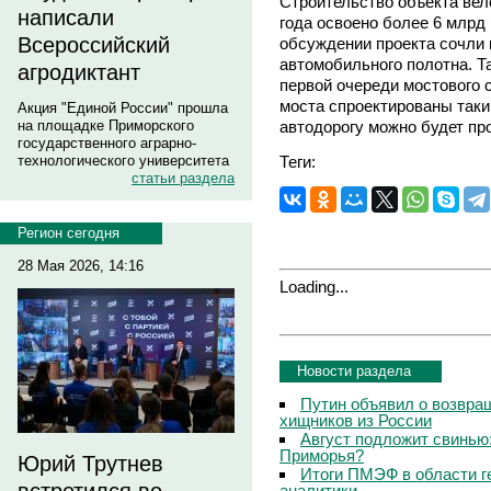
Строительство объекта вел
написали
года освоено более 6 млрд
Всероссийский
обсуждении проекта сочли
автомобильного полотна. Т
агродиктант
первой очереди мостового 
моста спроектированы таки
Акция "Единой России" прошла
автодорогу можно будет пр
на площадке Приморского
государственного аграрно-
Теги:
технологического университета
статьи раздела
Регион сегодня
28 Мая 2026, 14:16
Loading...
Новости раздела
Путин объявил о возвращ
хищников из России
Август подложит свинью:
Приморья?
Юрий Трутнев
Итоги ПМЭФ в области г
аналитики