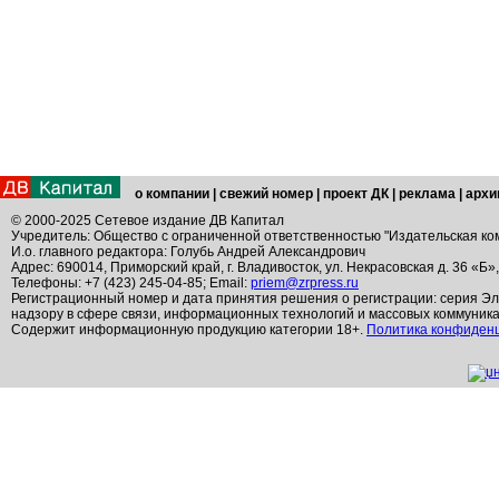
о компании
|
свежий номер
|
проект ДК
|
реклама
|
архи
© 2000-2025 Сетевое издание ДВ Капитал
Учредитель: Общество с ограниченной ответственностью "Издательская ко
И.о. главного редактора: Голубь Андрей Александрович
Адрес: 690014, Приморский край, г. Владивосток, ул. Некрасовская д. 36 «Б»
Телефоны: +7 (423) 245-04-85; Email:
priem@zrpress.ru
Регистрационный номер и дата принятия решения о регистрации: серия Эл
надзору в сфере связи, информационных технологий и массовых коммуник
Содержит информационную продукцию категории 18+.
Политика конфиден