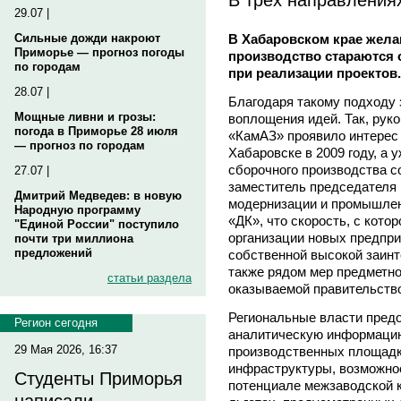
29.07 |
В Хабаровском крае жела
Сильные дожди накроют
Приморье — прогноз погоды
производство стараются
по городам
при реализации проектов.
28.07 |
Благодаря такому подходу
Мощные ливни и грозы:
воплощения идей. Так, руко
погода в Приморье 28 июля
«КамАЗ» проявило интерес 
— прогноз по городам
Хабаровске в 2009 году, а у
сборочного производства с
27.07 |
заместитель председателя 
Дмитрий Медведев: в новую
модернизации и промышлен
Народную программу
«ДК», что скорость, с кото
"Единой России" поступило
организации новых предприя
почти три миллиона
предложений
собственной высокой заинт
также рядом мер предметно
статьи раздела
оказываемой правительство
Региональные власти пред
Регион сегодня
аналитическую информацию
29 Мая 2026, 16:37
производственных площадка
инфраструктуры, возможно
Студенты Приморья
потенциале межзаводской к