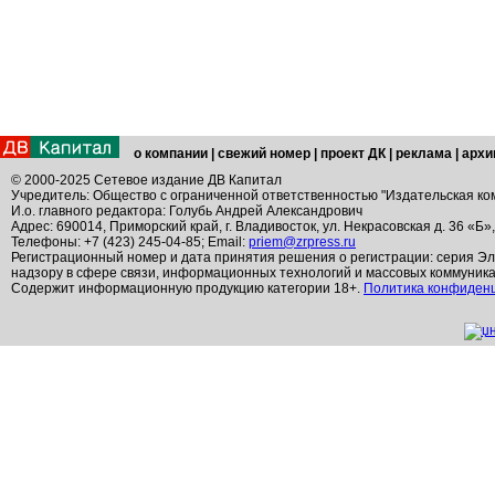
о компании
|
свежий номер
|
проект ДК
|
реклама
|
архи
© 2000-2025 Сетевое издание ДВ Капитал
Учредитель: Общество с ограниченной ответственностью "Издательская ко
И.о. главного редактора: Голубь Андрей Александрович
Адрес: 690014, Приморский край, г. Владивосток, ул. Некрасовская д. 36 «Б»
Телефоны: +7 (423) 245-04-85; Email:
priem@zrpress.ru
Регистрационный номер и дата принятия решения о регистрации: серия Эл
надзору в сфере связи, информационных технологий и массовых коммуник
Содержит информационную продукцию категории 18+.
Политика конфиден