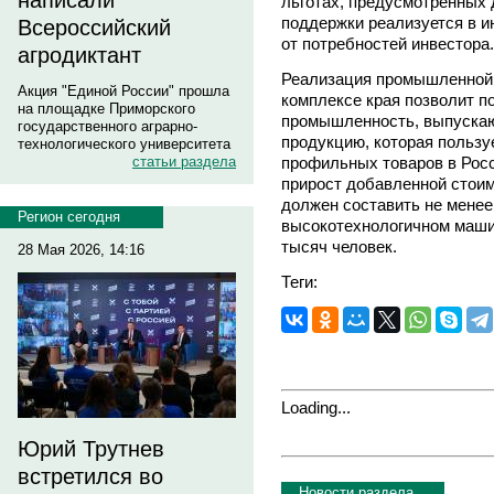
написали
льготах, предусмотренных 
поддержки реализуется в и
Всероссийский
от потребностей инвестора.
агродиктант
Реализация промышленной 
Акция "Единой России" прошла
комплексе края позволит по
на площадке Приморского
промышленность, выпуска
государственного аграрно-
продукцию, которая польз
технологического университета
профильных товаров в Росс
статьи раздела
прирост добавленной стоим
должен составить не менее
Регион сегодня
высокотехнологичном маши
тысяч человек.
28 Мая 2026, 14:16
Теги:
Loading...
Юрий Трутнев
встретился во
Новости раздела