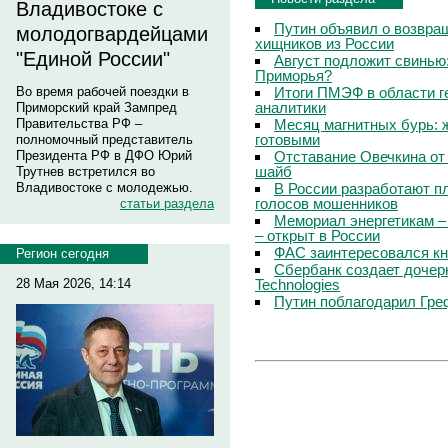
Владивостоке с
Путин объявил о возвращ
молодогвардейцами
хищников из России
"Единой России"
Август подложит свинью:
Приморья?
Итоги ПМЭФ в области г
Во время рабочей поездки в
аналитики
Приморский край Зампред
Месяц магнитных бурь: 
Правительства РФ –
готовыми
полномочный представитель
Отставание Овечкина от 
Президента РФ в ДФО Юрий
шайб
Трутнев встретился во
В России разработают п
Владивостоке с молодежью.
голосов мошенников
статьи раздела
Мемориал энергетикам –
– открыт в России
ФАС заинтересовался кн
Регион сегодня
Сбербанк создает дочер
Technologies
28 Мая 2026, 14:14
Путин поблагодарил Гре