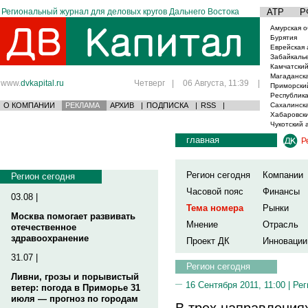
Региональный журнал для деловых кругов Дальнего Востока
АТР
Р
Амурская о
Бурятия
Еврейская 
Забайкаль
Камчатский
Магаданска
www.
dvkapital.ru
Четверг
|
06 Августа, 11:39
|
Приморски
Республика
О КОМПАНИИ
РЕКЛАМА
АРХИВ
|
ПОДПИСКА
|
RSS
|
Сахалинска
Хабаровски
Чукотский 
главная
Р
Регион сегодня
Компании
Регион сегодня
Часовой пояс
Финансы
03.08 |
Тема номера
Рынки
Москва помогает развивать
Мнение
Отрасль
отечественное
здравоохранение
Проект ДК
Инновации
31.07 |
Регион сегодня
Ливни, грозы и порывистый
16 Сентября 2011, 11:00 |
Рег
ветер: погода в Приморье 31
июля — прогноз по городам
В трех направления