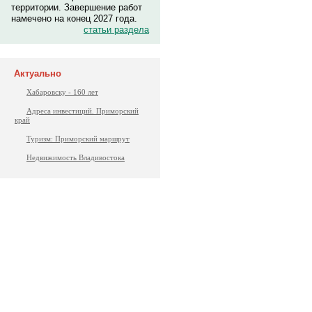
территории. Завершение работ
намечено на конец 2027 года.
статьи раздела
Актуально
Хабаровску - 160 лет
Адреса инвестиций. Приморский
край
Туризм: Приморский маршрут
Недвижимость Владивостока