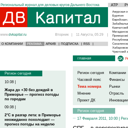
Региональный журнал для деловых кругов Дальнего Востока
АТР
Р
Амурская о
Бурятия
Еврейская 
Забайкаль
Камчатский
Магаданска
www.
dvkapital.ru
Вторник
|
11 Августа, 05:29
|
Приморски
Республика
О КОМПАНИИ
РЕКЛАМА
АРХИВ
|
ПОДПИСКА
|
RSS
|
Сахалинска
Хабаровски
Чукотский 
главная
Р
Регион сегодня
Компании
Регион сегодня
Часовой пояс
Финансы
10.08 |
Тема номера
Рынки
Жара до +30 без дождей в
Мнение
Отрасль
Приморье — прогноз погоды
по городам
Проект ДК
Инновации
09.08 |
Регион сегодня
2°C в разгар лета: в Приморье
17 Февраля 2011, 10:00 |
Рег
неожиданно похолодает —
прогноз погоды на неделю
СПГ – в перспективе