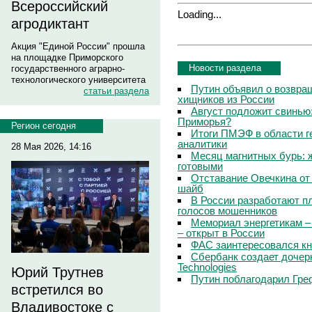
Всероссийский
Loading...
агродиктант
Акция "Единой России" прошла
на площадке Приморского
Новости раздела
государственного аграрно-
технологического университета
Путин объявил о возвращ
статьи раздела
хищников из России
Август подложит свинью:
Приморья?
Регион сегодня
Итоги ПМЭФ в области г
аналитики
28 Мая 2026, 14:16
Месяц магнитных бурь: 
готовыми
Отставание Овечкина от 
шайб
В России разработают п
голосов мошенников
Мемориал энергетикам –
– открыт в России
ФАС заинтересовался кн
Сбербанк создает дочер
Technologies
Юрий Трутнев
Путин поблагодарил Гре
встретился во
Владивостоке с