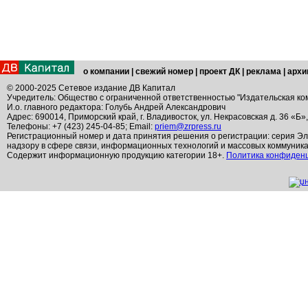
о компании
|
свежий номер
|
проект ДК
|
реклама
|
архи
© 2000-2025 Сетевое издание ДВ Капитал
Учредитель: Общество с ограниченной ответственностью "Издательская ко
И.о. главного редактора: Голубь Андрей Александрович
Адрес: 690014, Приморский край, г. Владивосток, ул. Некрасовская д. 36 «Б»
Телефоны: +7 (423) 245-04-85; Email:
priem@zrpress.ru
Регистрационный номер и дата принятия решения о регистрации: серия Эл
надзору в сфере связи, информационных технологий и массовых коммуник
Содержит информационную продукцию категории 18+.
Политика конфиден