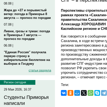
08.08 |
Перспективы строительст
Жара до +27 и порывистый
ветер: погода в Приморье 8
рамках проекта «Сахалин
августа — прогноз по городам
правительства Сахалинск
Александр ХОРОШАВИН и 
07.08 |
Каспийском регионе и СНГ
Ливни, грозы и туман: погода
в Приморье 7 августа —
Как говорится в сообщении
прогноз по городам
Сахалина, в ходе встречи г
региона заинтересовано в 
06.08 |
производственных мощносте
"Единая Россия" получила
по производству сжиженног
первую строку в
дополнительные доходы в б
избирательном бюллетене на
развитие СПГ-индустрии н
выборах в Госдуму
позволит РФ укрепить свои
статьи раздела
упрочить сотрудничество с
региона», – отмечает пресс
Регион сегодня
Теги:
29 Мая 2026, 16:37
Студенты Приморья
написали