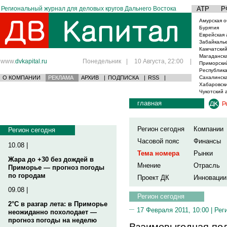
Региональный журнал для деловых кругов Дальнего Востока
АТР
Р
Амурская о
Бурятия
Еврейская 
Забайкаль
Камчатский
Магаданска
www.
dvkapital.ru
Понедельник
|
10 Августа, 22:00
|
Приморски
Республика
О КОМПАНИИ
РЕКЛАМА
АРХИВ
|
ПОДПИСКА
|
RSS
|
Сахалинска
Хабаровски
Чукотский 
главная
Р
Регион сегодня
Компании
Регион сегодня
Часовой пояс
Финансы
10.08 |
Тема номера
Рынки
Жара до +30 без дождей в
Мнение
Отрасль
Приморье — прогноз погоды
по городам
Проект ДК
Инновации
09.08 |
Регион сегодня
2°C в разгар лета: в Приморье
17 Февраля 2011, 10:00 |
Рег
неожиданно похолодает —
прогноз погоды на неделю
Взаимовыгодная по