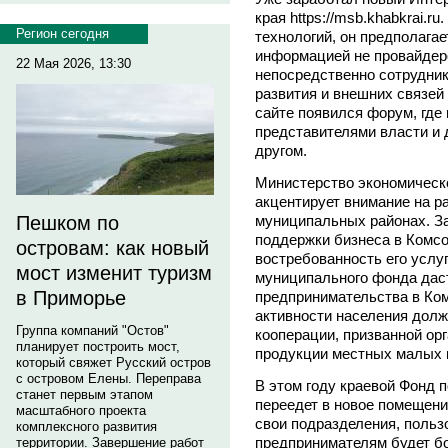
края https://msb.khabkrai.
Регион сегодня
технологий, он предполага
информацией не провайдер
22 Мая 2026, 13:30
непосредственно сотрудни
развития и внешних связей 
сайте появился форум, где
представителями власти и 
другом.
Министерство экономическо
акцентирует внимание на р
муниципальных районах. З
Пешком по
поддержки бизнеса в Комс
островам: как новый
востребованность его услуг
мост изменит туризм
муниципального фонда дас
в Приморье
предпринимательства в Ко
активности населения долж
Группа компаний "Остов"
кооперации, призванной ор
планирует построить мост,
продукции местных малых 
который свяжет Русский остров
с островом Елены. Переправа
В этом году краевой Фонд 
станет первым этапом
переедет в новое помещени
масштабного проекта
свои подразделения, польз
комплексного развития
предпринимателям будет б
территории. Завершение работ