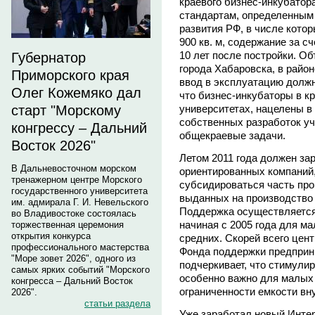
краевого бизнес-инкубатор
стандартам, определенным
развития РФ, в числе кото
900 кв. м, содержание за с
10 лет после постройки. Об
Губернатор
города Хабаровска, в район
Приморского края
ввод в эксплуатацию должны
Олег Кожемяко дал
что бизнес-инкубаторы в кр
университетах, нацелены в
старт "Морскому
собственных разработок у
конгрессу – Дальний
общекраевые задачи.
Восток 2026"
Летом 2011 года должен за
В Дальневосточном морском
ориентированных компаний,
тренажерном центре Морского
субсидироваться часть про
государственного университета
выданных на производство 
им. адмирала Г. И. Невельского
Поддержка осуществляется
во Владивостоке состоялась
начиная с 2005 года для ма
торжественная церемония
открытия конкурса
средних. Скорей всего цен
профессионального мастерства
Фонда поддержки предприн
"Море зовет 2026", одного из
подчеркивает, что стимули
самых ярких событий "Морского
особенно важно для малых 
конгресса – Дальний Восток
ограниченности емкости вн
2026".
статьи раздела
Уже заработал новый Интер