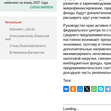
намечено на конец 2027 года.
развитие и зарекомендова
статьи раздела
микрофинансирование, гара
фонды будут докапитализи
расширить круг участников
Актуально
Руководство края активно
Хабаровску - 160 лет
федерального центра по ст
среднего предприниматель
Адреса инвестиций. Приморский
край
постоянно возникают прогр
экономики, поэтому в течен
Туризм: Приморский маршрут
дополнительные направлен
Недвижимость Владивостока
минимизировать негативны
налоговой нагрузки, связан
внебюджетные фонды, прив
предпринимательского сект
доходную часть региональн
Теги:
Loading...