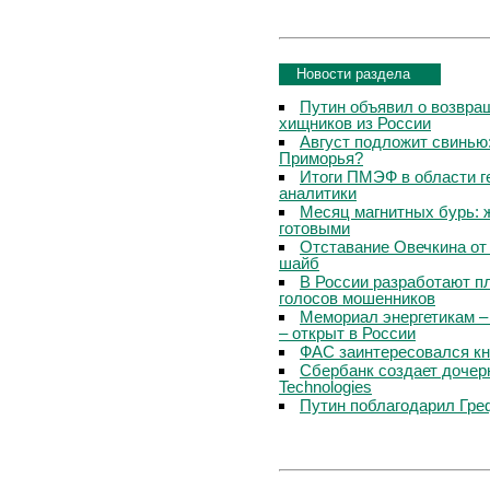
Новости раздела
Путин объявил о возвращ
хищников из России
Август подложит свинью:
Приморья?
Итоги ПМЭФ в области г
аналитики
Месяц магнитных бурь: 
готовыми
Отставание Овечкина от 
шайб
В России разработают п
голосов мошенников
Мемориал энергетикам –
– открыт в России
ФАС заинтересовался кн
Сбербанк создает дочер
Technologies
Путин поблагодарил Гре