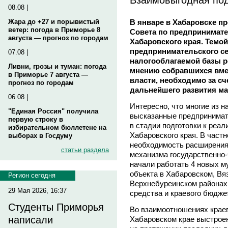
08.08 |
В январе в Хабаровске пр
Жара до +27 и порывистый
ветер: погода в Приморье 8
Совета по предпринимате
августа — прогноз по городам
Хабаровского края. Темо
предпринимательского се
07.08 |
налогооблагаемой базы ре
Ливни, грозы и туман: погода
мнению собравшихся вмес
в Приморье 7 августа —
власти, необходимо за сч
прогноз по городам
дальнейшего развития ма
06.08 |
Интересно, что многие из 
"Единая Россия" получила
высказанные предпринимат
первую строку в
в стадии подготовки к реа
избирательном бюллетене на
Хабаровского края. В част
выборах в Госдуму
необходимость расширения
статьи раздела
механизма государственно-ч
начали работать 4 новых 
объекта в Хабаровском, Вя
Регион сегодня
Верхнебуреинском районах
29 Мая 2026, 16:37
средства и краевого бюдже
Студенты Приморья
Во взаимоотношениях краев
написали
Хабаровском крае выстроен