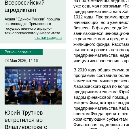
на протяжении последних л
Всероссийский
уже седьмая программа «Ра
агродиктант
предпринимательства в Хаб
1012 годы. Программа пред
Акция "Единой России" прошла
начинающих, но и уже дейс
на площадке Приморского
бизнеса. В фокусе ее дейс
государственного аграрно-
занимающиеся инновационн
технологического университета
статьи раздела
строительством и предоста
жилищного фонда. Расстав
пытаются развить неторго
Регион сегодня
предпринимательства, наде
инициативы населения в пр
28 Мая 2026, 14:16
В 2010 году общая сумма р
программы составила более
заместитель министра экон
Хабаровского края по вопр
предпринимательства Юри
видом финансовой помощи 
микрозаймы, которые выда
предпринимательства Хабар
Юрий Трутнев
советом Фонда принято реш
хозяйствующим субъектам 
встретился во
Финансовая поддержка этих
Владивостоке с