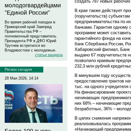
создать 787 новых рабочих 
молодогвардейцами
В крае также действует пр
"Единой России"
(поручительств) субъектам 
предпринимательства по и
Во время рабочей поездки в
банками. Гарантия одному 
Приморский край Зампред
Правительства РФ –
программе может составить
полномочный представитель
гарантийного фонда на кон
Президента РФ в ДФО Юрий
банк Сбербанка России, Ро
Трутнев встретился во
Хабаровский филиал, Банк 
Владивостоке с молодежью.
выдано 67 поручительств н
статьи раздела
позволило краевым предпри
232,3 млн рублей кредитны
Регион сегодня
В минувшем году осуществ
28 Мая 2026, 14:14
предоставление грантов н
тыс. на одного учредителя 
На финансирование проекта
начинающих предпринимате
них 68% – начинающие пре
безработных, 36% – молоде
В целях снижения напряжен
реализовывалась программ
«Начинающий предпринимат