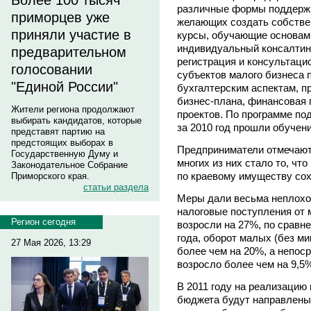
Более 100 тысяч
различные формы поддержки
приморцев уже
желающих создать собстве
приняли участие в
курсы, обучающие основам
индивидуальный консалтинг
предварительном
регистрация и консультаци
голосовании
субъектов малого бизнеса 
"Единой России"
бухгалтерским аспектам, п
бизнес-плана, финансовая
Жители региона продолжают
проектов. По программе п
выбирать кандидатов, которые
за 2010 год прошли обучени
представят партию на
предстоящих выборах в
Предприниматели отмечают
Государственную Думу и
многих из них стало то, чт
Законодательное Собрание
по краевому имуществу сох
Приморского края.
статьи раздела
Меры дали весьма неплохой
налоговые поступления от 
Регион сегодня
возросли на 27%, по сравн
года, оборот малых (без ми
27 Мая 2026, 13:29
более чем на 20%, а непос
возросло более чем на 9,5
В 2011 году на реализацию
бюджета будут направлены 