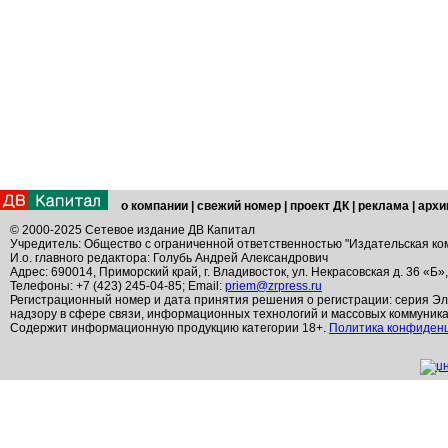
о компании
|
свежий номер
|
проект ДК
|
реклама
|
архи
© 2000-2025 Сетевое издание ДВ Капитал
Учредитель: Общество с ограниченной ответственностью "Издательская ко
И.о. главного редактора: Голубь Андрей Александрович
Адрес: 690014, Приморский край, г. Владивосток, ул. Некрасовская д. 36 «Б»
Телефоны: +7 (423) 245-04-85; Email:
priem@zrpress.ru
Регистрационный номер и дата принятия решения о регистрации: серия Эл
надзору в сфере связи, информационных технологий и массовых коммуник
Содержит информационную продукцию категории 18+.
Политика конфиден