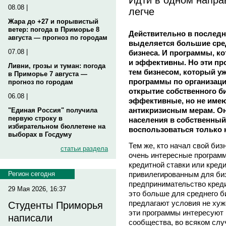
08.08 |
легче
Жара до +27 и порывистый
ветер: погода в Приморье 8
Действительно в последн
августа — прогноз по городам
выделяется большие сре
07.08 |
бизнеса. И программы, к
и эффективны. Но эти пр
Ливни, грозы и туман: погода
тем бизнесом, который у
в Приморье 7 августа —
программы по организаци
прогноз по городам
открытие собственного б
06.08 |
эффективные, но не имею
антикризисным мерам. О
"Единая Россия" получила
первую строку в
населения в собственный б
избирательном бюллетене на
воспользоваться только
выборах в Госдуму
Тем же, кто начал свой биз
статьи раздела
очень интересные програм
кредитной ставки или креди
привилегированным для би
Регион сегодня
предпринимательство креди
29 Мая 2026, 16:37
это больше для среднего б
предлагают условия не хуж
Студенты Приморья
эти программы интересуют
написали
сообщества, во всяком случ