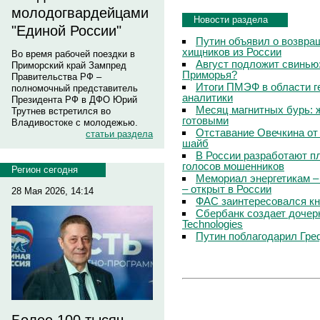
молодогвардейцами
Новости раздела
"Единой России"
Путин объявил о возвращ
хищников из России
Во время рабочей поездки в
Август подложит свинью:
Приморский край Зампред
Приморья?
Правительства РФ –
Итоги ПМЭФ в области г
полномочный представитель
аналитики
Президента РФ в ДФО Юрий
Месяц магнитных бурь: 
Трутнев встретился во
готовыми
Владивостоке с молодежью.
Отставание Овечкина от 
статьи раздела
шайб
В России разработают п
голосов мошенников
Регион сегодня
Мемориал энергетикам –
– открыт в России
28 Мая 2026, 14:14
ФАС заинтересовался кн
Сбербанк создает дочер
Technologies
Путин поблагодарил Гре