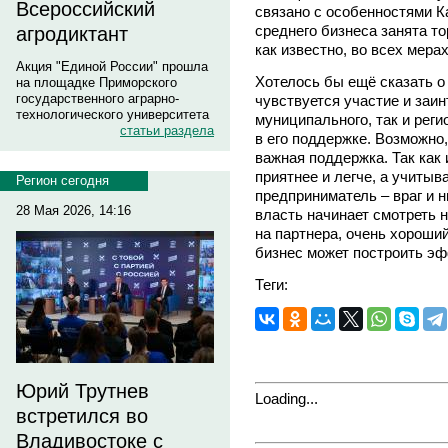
Всероссийский
связано с особенностями К
среднего бизнеса занята то
агродиктант
как известно, во всех мера
Акция "Единой России" прошла
Хотелось бы ещё сказать о 
на площадке Приморского
государственного аграрно-
чувствуется участие и заи
технологического университета
муниципального, так и реги
статьи раздела
в его поддержке. Возможно,
важная поддержка. Так как 
приятнее и легче, а учитыв
Регион сегодня
предприниматель – враг и н
28 Мая 2026, 14:16
власть начинает смотреть н
на партнера, очень хороши
бизнес может построить эф
Теги:
Юрий Трутнев
Loading...
встретился во
Владивостоке с