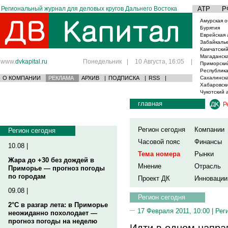
Региональный журнал для деловых кругов Дальнего Востока
АТР
Р
Амурская о
Бурятия
Еврейская 
Забайкаль
Камчатский
Магаданска
www.
dvkapital.ru
Понедельник
|
10 Августа, 16:05
|
Приморски
Республика
О КОМПАНИИ
РЕКЛАМА
АРХИВ
|
ПОДПИСКА
|
RSS
|
Сахалинска
Хабаровски
Чукотский 
главная
Р
Регион сегодня
Компании
Регион сегодня
Часовой пояс
Финансы
10.08 |
Тема номера
Рынки
Жара до +30 без дождей в
Мнение
Отрасль
Приморье — прогноз погоды
по городам
Проект ДК
Инновации
09.08 |
Регион сегодня
2°C в разгар лета: в Приморье
17 Февраля 2011, 10:00 |
Рег
неожиданно похолодает —
прогноз погоды на неделю
Идти в одном напра