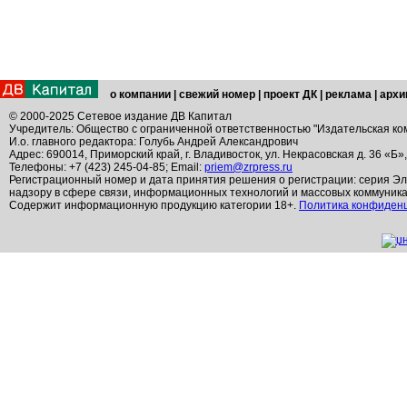
о компании
|
свежий номер
|
проект ДК
|
реклама
|
архи
© 2000-2025 Сетевое издание ДВ Капитал
Учредитель: Общество с ограниченной ответственностью "Издательская ко
И.о. главного редактора: Голубь Андрей Александрович
Адрес: 690014, Приморский край, г. Владивосток, ул. Некрасовская д. 36 «Б»
Телефоны: +7 (423) 245-04-85; Email:
priem@zrpress.ru
Регистрационный номер и дата принятия решения о регистрации: серия Эл
надзору в сфере связи, информационных технологий и массовых коммуник
Содержит информационную продукцию категории 18+.
Политика конфиден