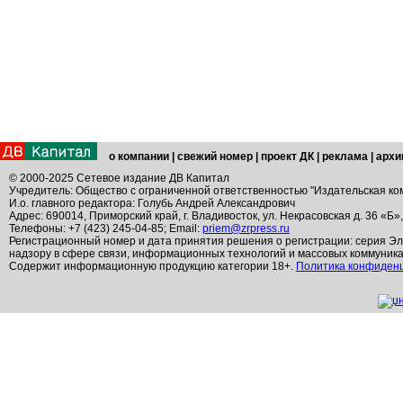
о компании
|
свежий номер
|
проект ДК
|
реклама
|
архи
© 2000-2025 Сетевое издание ДВ Капитал
Учредитель: Общество с ограниченной ответственностью "Издательская ко
И.о. главного редактора: Голубь Андрей Александрович
Адрес: 690014, Приморский край, г. Владивосток, ул. Некрасовская д. 36 «Б»
Телефоны: +7 (423) 245-04-85; Email:
priem@zrpress.ru
Регистрационный номер и дата принятия решения о регистрации: серия Эл
надзору в сфере связи, информационных технологий и массовых коммуник
Содержит информационную продукцию категории 18+.
Политика конфиден