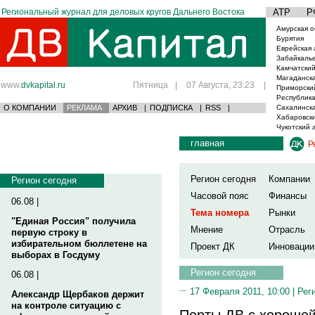
Региональный журнал для деловых кругов Дальнего Востока
АТР
Р
Амурская о
Бурятия
Еврейская 
Забайкаль
Камчатский
Магаданска
www.
dvkapital.ru
Пятница
|
07 Августа, 23:23
|
Приморски
Республика
О КОМПАНИИ
РЕКЛАМА
АРХИВ
|
ПОДПИСКА
|
RSS
|
Сахалинска
Хабаровски
Чукотский 
главная
Р
Регион сегодня
Компании
Регион сегодня
Часовой пояс
Финансы
06.08 |
Тема номера
Рынки
"Единая Россия" получила
Мнение
Отрасль
первую строку в
избирательном бюллетене на
Проект ДК
Инновации
выборах в Госдуму
Регион сегодня
06.08 |
17 Февраля 2011, 10:00 |
Рег
Александр Щербаков держит
на контроле ситуацию с
Порты ДВ с хороше