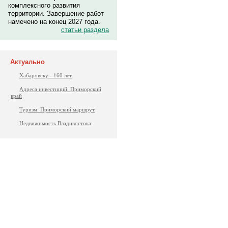
комплексного развития
территории. Завершение работ
намечено на конец 2027 года.
статьи раздела
Актуально
Хабаровску - 160 лет
Адреса инвестиций. Приморский
край
Туризм: Приморский маршрут
Недвижимость Владивостока