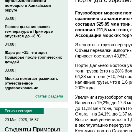
офтальмологической
помощью в Ханкайском
округе
Грузооборот морских порт
сравнению с аналогичным
05.08 |
составил 525,85 млн тонн
Первое дыхание осени:
составил 211,5 млн тонн,
температура в Приморье
Ассоциации морских торг
опустится до +8 °C
Экспортных грузов перегру
04.08 |
Объем перевалки импортных
Жара до +35: что ждет
(прирост составил 43,8%).
Приморье после тропических
дождей
Порты Дальнего Востока ув
03.08 |
тонн грузов (это на 28% бо
64,38 млн тонн (+10,2%) со
Москва помогает развивать
наливные грузы, что в 1,6 
отечественное
2009 года.
здравоохранение
статьи раздела
Увеличили грузооборот опе
Ванино на 19,2%, до 17,3 м
до 11,18 млн тонн, порта По
Регион сегодня
Ольга – на 24,1%, до 1,37 
Восточный увеличился в 1,9
29 Мая 2026, 16:37
в эксплуатацию перегрузоч
Студенты Приморья
Козьмино, портов Сахалина –