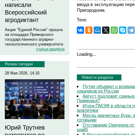
написали
ввода в эксплуатацию перег
Пригородном.
Всероссийский
агродиктант
Теги:
Акция "Единой России" прошла
на площадке Приморского
государственного аграрно-
технологического университета
статьи раздела
Loading...
Регион сегодня
28 Мая 2026, 14:16
Новости раздела
Путин объявил о возвращ
хищников из России
Август подложит свинью:
Приморья?
Итоги ПМЭФ в области г
аналитики
Месяц магнитных бурь: 
готовыми
Отставание Овечкина от 
Юрий Трутнев
шайб
В России разработают п