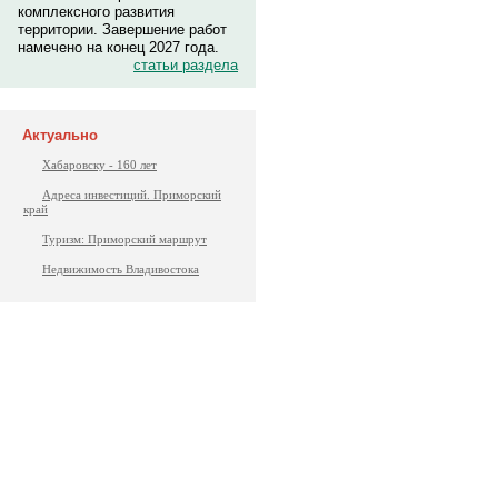
комплексного развития
территории. Завершение работ
намечено на конец 2027 года.
статьи раздела
Актуально
Хабаровску - 160 лет
Адреса инвестиций. Приморский
край
Туризм: Приморский маршрут
Недвижимость Владивостока