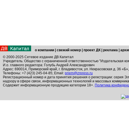
о компании
|
свежий номер
|
проект ДК
|
реклама
|
архи
© 2000-2025 Сетевое издание ДВ Капитал
Учредитель: Общество с ограниченной ответственностью "Издательская ко
И.о. главного редактора: Голубь Андрей Александрович
Адрес: 690014, Приморский край, г. Владивосток, ул. Некрасовская д. 36 «Б»
Телефоны: +7 (423) 245-04-85; Email:
priem@zrpress.ru
Регистрационный номер и дата принятия решения о регистрации: серия Эл
надзору в сфере связи, информационных технологий и массовых коммуник
Содержит информационную продукцию категории 18+.
Политика конфиден