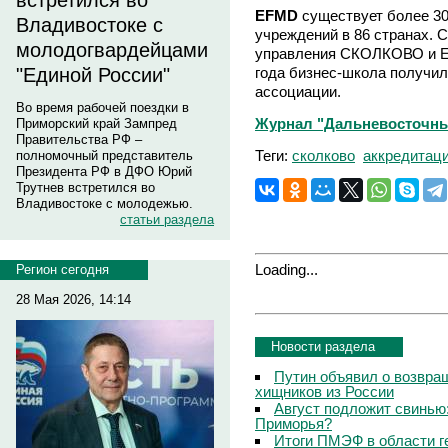
встретился во
EFMD
существует более 30
Владивостоке с
учреждений в 86 странах.
молодогвардейцами
управления СКОЛКОВО и EF
года бизнес-школа получил
"Единой России"
ассоциации.
Во время рабочей поездки в
Журнал "Дальневосточны
Приморский край Зампред
Правительства РФ –
Теги:
сколково
аккредитац
полномочный представитель
Президента РФ в ДФО Юрий
Трутнев встретился во
Владивостоке с молодежью.
статьи раздела
Loading...
Регион сегодня
28 Мая 2026, 14:14
Новости раздела
Путин объявил о возвращ
хищников из России
Август подложит свинью:
Приморья?
Итоги ПМЭФ в области г