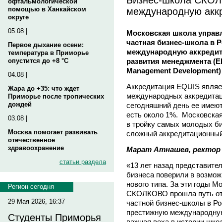
офтальмологической
международную акк
помощью в Ханкайском
округе
05.08 |
Московская школа упра
частная бизнес-школа в Р
Первое дыхание осени:
международную аккредит
температура в Приморье
развития менеджмента (EF
опустится до +8 °C
Management Development)
04.08 |
Аккредитация EQUIS являе
Жара до +35: что ждет
международных аккредитац
Приморье после тропических
дождей
сегодняшний день ее имеют 
есть около 1%. Московск
03.08 |
в тройку самых молодых б
Москва помогает развивать
сложный аккредитационный
отечественное
здравоохранение
Марат Атнашев, ректор
статьи раздела
«13 лет назад представите
бизнеса поверили в возмож
нового типа. За эти годы 
Регион сегодня
СКОЛКОВО прошла путь от 
29 Мая 2026, 16:37
частной бизнес-школы в Р
престижную международную
Студенты Приморья
важная веха в истории шк