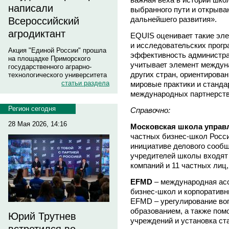
написали
выбранного пути и открыв
дальнейшего развития».
Всероссийский
агродиктант
EQUIS оценивает такие эле
и исследовательских прогр
Акция "Единой России" прошла
эффективность администрат
на площадке Приморского
учитывает элемент междуна
государственного аграрно-
других стран, ориентирова
технологического университета
статьи раздела
мировые практики и станда
международных партнерств
Регион сегодня
Справочно:
28 Мая 2026, 14:16
Московская школа упра
частных бизнес-школ Росси
инициативе делового сообщ
учредителей школы входят
компаний и 11 частных лиц,
EFMD
– международная асс
бизнес-школ и корпоративн
EFMD – урегулирование воп
образованием, а также пом
Юрий Трутнев
учреждений и установка ст