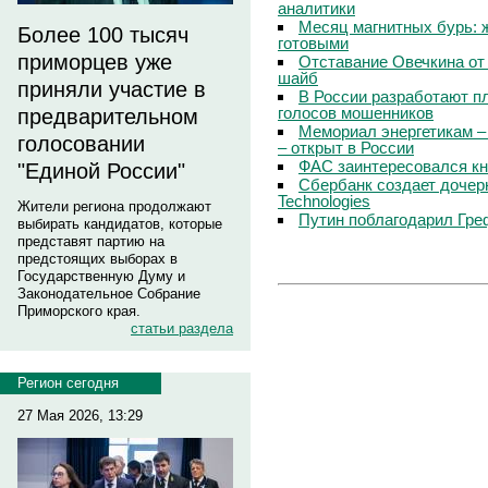
аналитики
Месяц магнитных бурь: 
Более 100 тысяч
готовыми
приморцев уже
Отставание Овечкина от 
шайб
приняли участие в
В России разработают п
голосов мошенников
предварительном
Мемориал энергетикам –
голосовании
– открыт в России
ФАС заинтересовался кн
"Единой России"
Сбербанк создает дочер
Technologies
Жители региона продолжают
Путин поблагодарил Гре
выбирать кандидатов, которые
представят партию на
предстоящих выборах в
Государственную Думу и
Законодательное Собрание
Приморского края.
статьи раздела
Регион сегодня
27 Мая 2026, 13:29