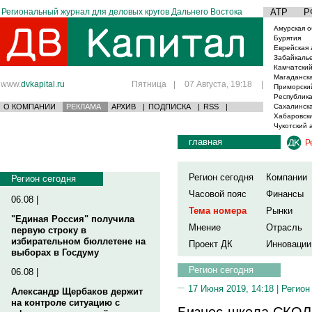
Региональный журнал для деловых кругов Дальнего Востока
АТР
Р
Амурская о
Бурятия
Еврейская 
Забайкаль
Камчатский
Магаданска
www.
dvkapital.ru
Пятница
|
07 Августа, 19:18
|
Приморски
Республика
О КОМПАНИИ
РЕКЛАМА
АРХИВ
|
ПОДПИСКА
|
RSS
|
Сахалинска
Хабаровски
Чукотский 
главная
Р
Регион сегодня
Компании
Регион сегодня
Часовой пояс
Финансы
06.08 |
Тема номера
Рынки
"Единая Россия" получила
Мнение
Отрасль
первую строку в
избирательном бюллетене на
Проект ДК
Инновации
выборах в Госдуму
Регион сегодня
06.08 |
17 Июня 2019, 14:18 |
Регион
Александр Щербаков держит
на контроле ситуацию с
Бизнес-школа СКО