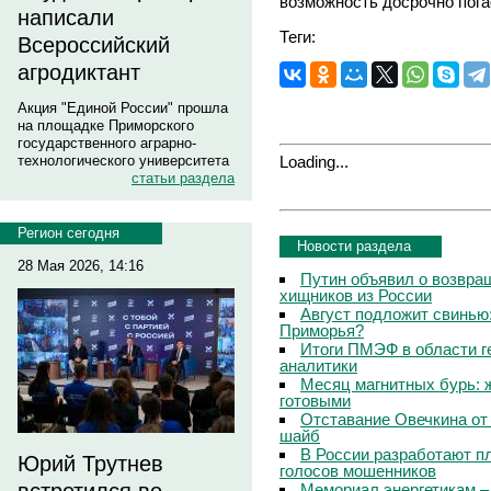
возможность досрочно погас
написали
Теги:
Всероссийский
агродиктант
Акция "Единой России" прошла
на площадке Приморского
государственного аграрно-
Loading...
технологического университета
статьи раздела
Регион сегодня
Новости раздела
28 Мая 2026, 14:16
Путин объявил о возвращ
хищников из России
Август подложит свинью:
Приморья?
Итоги ПМЭФ в области г
аналитики
Месяц магнитных бурь: 
готовыми
Отставание Овечкина от 
шайб
В России разработают п
Юрий Трутнев
голосов мошенников
Мемориал энергетикам –