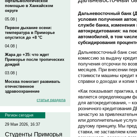
офтальмологической
помощью в Ханкайском
округе
Дальневосточный банк (
условия получения авток
05.08 |
службе банка, изменения
Первое дыхание осени:
автокредитования: на по
температура в Приморье
автомобилей, в том числ
опустится до +8 °C
субсидирования процентн
04.08 |
Дальневосточный банк сниз
Жара до +35: что ждет
комиссию за выдачу кредит
Приморье после тропических
получения отсрочки по возв
дождей
месяцев. При внесении пе
03.08 |
стоимости машины кредит 
справки о доходах и копии 
Москва помогает развивать
отечественное
«Как показывает практика, 
здравоохранение
является определяющим фа
статьи раздела
для автокредитования, – к
розничного кредитования 
зачастую за привлекательн
Регион сегодня
или дополнительные услуги
29 Мая 2026, 16:37
другому принципу. Мы пре
ставки, не заставляем кли
Студенты Приморья