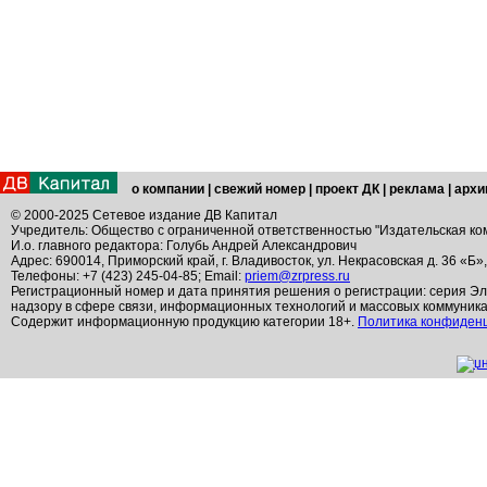
о компании
|
свежий номер
|
проект ДК
|
реклама
|
архи
© 2000-2025 Сетевое издание ДВ Капитал
Учредитель: Общество с ограниченной ответственностью "Издательская ко
И.о. главного редактора: Голубь Андрей Александрович
Адрес: 690014, Приморский край, г. Владивосток, ул. Некрасовская д. 36 «Б»
Телефоны: +7 (423) 245-04-85; Email:
priem@zrpress.ru
Регистрационный номер и дата принятия решения о регистрации: серия Эл
надзору в сфере связи, информационных технологий и массовых коммуник
Содержит информационную продукцию категории 18+.
Политика конфиден