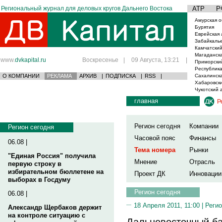
Региональный журнал для деловых кругов Дальнего Востока
АТР
Р
Амурская о
Бурятия
Еврейская 
Забайкаль
Камчатский
Магаданска
www.
dvkapital.ru
Воскресенье
|
09 Августа, 13:21
|
Приморски
Республика
О КОМПАНИИ
РЕКЛАМА
АРХИВ
|
ПОДПИСКА
|
RSS
|
Сахалинска
Хабаровски
Чукотский 
главная
Р
Регион сегодня
Компании
Регион сегодня
Часовой пояс
Финансы
06.08 |
Тема номера
Рынки
"Единая Россия" получила
Мнение
Отрасль
первую строку в
избирательном бюллетене на
Проект ДК
Инновации
выборах в Госдуму
Регион сегодня
06.08 |
18 Апреля 2011, 11:00 |
Регио
Александр Щербаков держит
на контроле ситуацию с
Дальневосточный ба