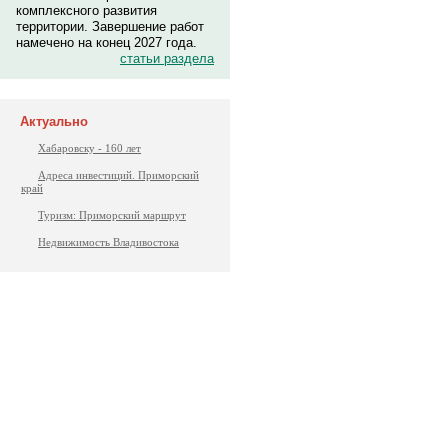
комплексного развития
территории. Завершение работ
намечено на конец 2027 года.
статьи раздела
Актуально
Хабаровску - 160 лет
Адреса инвестиций. Приморский
край
Туризм: Приморский маршрут
Недвижимость Владивостока