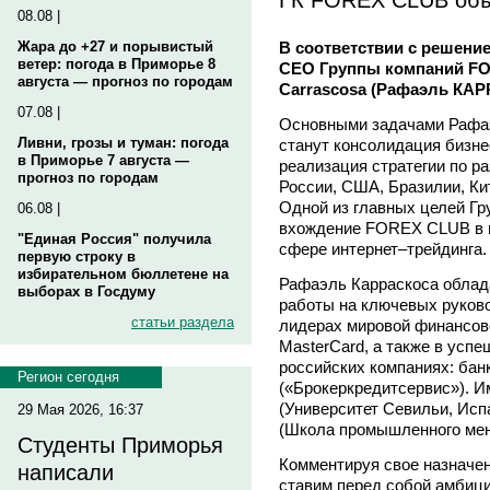
08.08 |
В соответствии с решени
Жара до +27 и порывистый
ветер: погода в Приморье 8
CEO Группы компаний FO
августа — прогноз по городам
Carrascosa (Рафаэль КА
07.08 |
Основными задачами Рафа
Ливни, грозы и туман: погода
станут консолидация бизне
в Приморье 7 августа —
реализация стратегии по р
прогноз по городам
России, США, Бразилии, Ки
Одной из главных целей Гр
06.08 |
вхождение FOREX CLUB в п
"Единая Россия" получила
сфере интернет–трейдинга.
первую строку в
избирательном бюллетене на
Рафаэль Карраскоса облад
выборах в Госдуму
работы на ключевых руков
статьи раздела
лидерах мировой финансово
MasterCard, а также в усп
российских компаниях: бан
Регион сегодня
(«Брокеркредитсервис»). И
(Университет Севильи, Испа
29 Мая 2026, 16:37
(Школа промышленного мене
Студенты Приморья
Комментируя свое назначен
написали
ставим перед собой амбицио