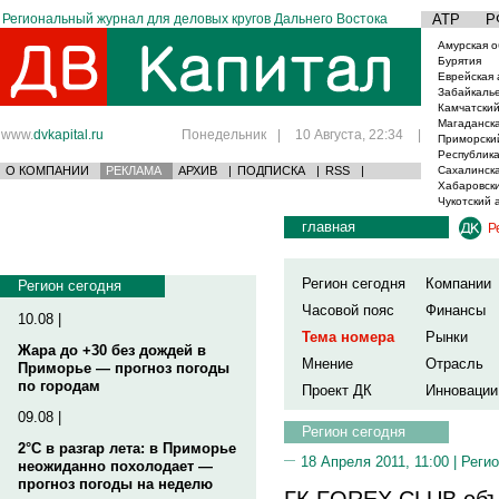
Региональный журнал для деловых кругов Дальнего Востока
АТР
Р
Амурская о
Бурятия
Еврейская 
Забайкаль
Камчатский
Магаданска
www.
dvkapital.ru
Понедельник
|
10 Августа, 22:34
|
Приморски
Республика
О КОМПАНИИ
РЕКЛАМА
АРХИВ
|
ПОДПИСКА
|
RSS
|
Сахалинска
Хабаровски
Чукотский 
главная
Р
Регион сегодня
Компании
Регион сегодня
Часовой пояс
Финансы
10.08 |
Тема номера
Рынки
Жара до +30 без дождей в
Мнение
Отрасль
Приморье — прогноз погоды
по городам
Проект ДК
Инновации
09.08 |
Регион сегодня
2°C в разгар лета: в Приморье
18 Апреля 2011, 11:00 |
Регио
неожиданно похолодает —
прогноз погоды на неделю
ГК FOREX CLUB объ