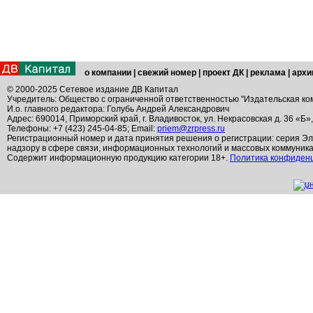
о компании
|
свежий номер
|
проект ДК
|
реклама
|
архи
© 2000-2025 Сетевое издание ДВ Капитал
Учредитель: Общество с ограниченной ответственностью "Издательская ко
И.о. главного редактора: Голубь Андрей Александрович
Адрес: 690014, Приморский край, г. Владивосток, ул. Некрасовская д. 36 «Б»
Телефоны: +7 (423) 245-04-85; Email:
priem@zrpress.ru
Регистрационный номер и дата принятия решения о регистрации: серия Эл
надзору в сфере связи, информационных технологий и массовых коммуник
Содержит информационную продукцию категории 18+.
Политика конфиден