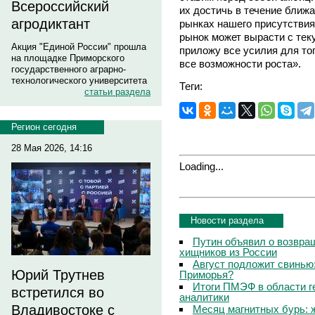
Всероссийский
их достичь в течение ближа
агродиктант
рынках нашего присутствия 
рынок может вырасти с теку
Акция "Единой России" прошла
приложу все усилия для то
на площадке Приморского
все возможности роста».
государственного аграрно-
технологического университета
Теги:
статьи раздела
Регион сегодня
28 Мая 2026, 14:16
Loading...
Новости раздела
Путин объявил о возвращ
хищников из России
Август подложит свинью:
Юрий Трутнев
Приморья?
Итоги ПМЭФ в области г
встретился во
аналитики
Владивостоке с
Месяц магнитных бурь: 