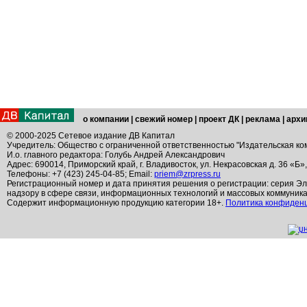
о компании
|
свежий номер
|
проект ДК
|
реклама
|
архи
© 2000-2025 Сетевое издание ДВ Капитал
Учредитель: Общество с ограниченной ответственностью "Издательская ко
И.о. главного редактора: Голубь Андрей Александрович
Адрес: 690014, Приморский край, г. Владивосток, ул. Некрасовская д. 36 «Б»
Телефоны: +7 (423) 245-04-85; Email:
priem@zrpress.ru
Регистрационный номер и дата принятия решения о регистрации: серия Эл
надзору в сфере связи, информационных технологий и массовых коммуник
Содержит информационную продукцию категории 18+.
Политика конфиден