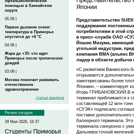
офтальмологической
Японии
помощью в Ханкайском
округе
05.08 |
Представительство SUEK 
поддержания постоянных
Первое дыхание осени:
потребителями в этой стр
температура в Приморье
в пресс–службе ОАО «СУЭ
опустится до +8 °C
Йошио Мизума, имеющий 
04.08 |
угольной индустрии, пр
Жара до +35: что ждет
компания BMA (альянс BHP 
Приморье после тропических
лидер в области добычи 
дождей
«С развитием Ванинского б
03.08 |
открываются дополнительн
Москва помогает развивать
заинтересованы более плот
отечественное
Японии», – комментирует 
здравоохранение
Игорь ГРИБАНОВСКИЙ.В на
терминал приближается к с
статьи раздела
составляющей 12 млн тонн у
«СУЭК» подписало соглаш
Регион сегодня
поставке дополнительного 
балкерного терминала. Это
29 Мая 2026, 16:37
терминала синхронно с уве
Студенты Приморья
Дальневосточной железной 