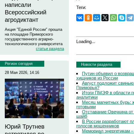
написали
Теги:
Всероссийский
агродиктант
Акция "Единой России" прошла
на площадке Приморского
государственного аграрно-
Loading...
технологического университета
статьи раздела
Регион сегодня
Новости раздела
28 Мая 2026, 14:16
Путин объявил о возвращ
хищников из России
Август подложит свинью:
Приморья?
Итоги ПМЭФ в области г
аналитики
Месяц магнитных бурь: 
готовыми
Отставание Овечкина от 
шайб
В России разработают п
голосов мошенников
Юрий Трутнев
Мемориал энергетикам –