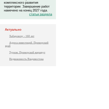
комплексного развития
территории. Завершение работ
намечено на конец 2027 года.
статьи раздела
Актуально
Хабаровску - 160 лет
Адреса инвестиций. Приморский
край
Туризм: Приморский маршрут
Недвижимость Владивостока