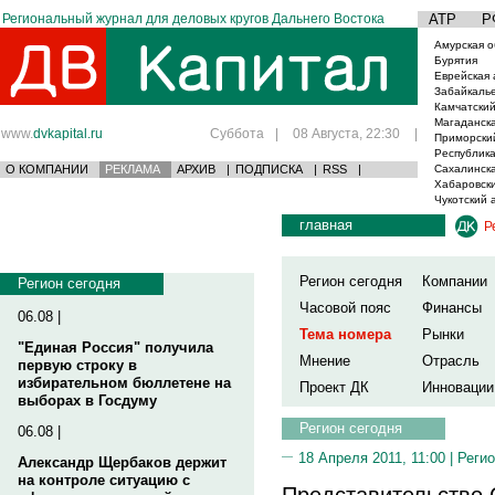
Региональный журнал для деловых кругов Дальнего Востока
АТР
Р
Амурская о
Бурятия
Еврейская 
Забайкаль
Камчатский
Магаданска
www.
dvkapital.ru
Суббота
|
08 Августа, 22:30
|
Приморски
Республика
О КОМПАНИИ
РЕКЛАМА
АРХИВ
|
ПОДПИСКА
|
RSS
|
Сахалинска
Хабаровски
Чукотский 
главная
Р
Регион сегодня
Компании
Регион сегодня
Часовой пояс
Финансы
06.08 |
Тема номера
Рынки
"Единая Россия" получила
Мнение
Отрасль
первую строку в
избирательном бюллетене на
Проект ДК
Инновации
выборах в Госдуму
Регион сегодня
06.08 |
18 Апреля 2011, 11:00 |
Регио
Александр Щербаков держит
на контроле ситуацию с
Представительство 