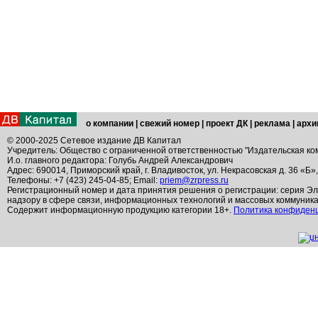
о компании
|
свежий номер
|
проект ДК
|
реклама
|
архи
© 2000-2025 Сетевое издание ДВ Капитал
Учредитель: Общество с ограниченной ответственностью "Издательская ко
И.о. главного редактора: Голубь Андрей Александрович
Адрес: 690014, Приморский край, г. Владивосток, ул. Некрасовская д. 36 «Б»
Телефоны: +7 (423) 245-04-85; Email:
priem@zrpress.ru
Регистрационный номер и дата принятия решения о регистрации: серия Эл
надзору в сфере связи, информационных технологий и массовых коммуник
Содержит информационную продукцию категории 18+.
Политика конфиден