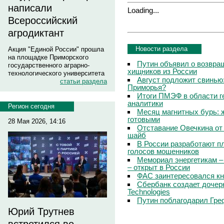
написали
Loading...
Всероссийский
агродиктант
Новости раздела
Акция "Единой России" прошла
на площадке Приморского
Путин объявил о возвращ
государственного аграрно-
хищников из России
технологического университета
Август подложит свинью:
статьи раздела
Приморья?
Итоги ПМЭФ в области г
аналитики
Регион сегодня
Месяц магнитных бурь: 
готовыми
28 Мая 2026, 14:16
Отставание Овечкина от 
шайб
В России разработают п
голосов мошенников
Мемориал энергетикам –
– открыт в России
ФАС заинтересовался кн
Сбербанк создает дочер
Technologies
Путин поблагодарил Гре
Юрий Трутнев