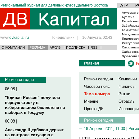
Региональный журнал для деловых кругов Дальнего Востока
АТР
Р
Амурская о
Бурятия
Еврейская 
Забайкаль
Камчатский
Магаданска
www.
dvkapital.ru
Понедельник
|
10 Августа, 02:43
|
Приморски
Республика
О КОМПАНИИ
РЕКЛАМА
АРХИВ
|
ПОДПИСКА
|
RSS
|
Сахалинска
Хабаровски
Чукотский 
главная
Р
Регион сегодня
Компании
Регион сегодня
Часовой пояс
Финансы
06.08 |
Тема номера
Рынки
"Единая Россия" получила
Мнение
Отрасль
первую строку в
избирательном бюллетене на
Проект ДК
Инновации
выборах в Госдуму
Регион сегодня
06.08 |
18 Апреля 2011, 11:00 |
Регио
Александр Щербаков держит
на контроле ситуацию с
НТК достанется «В