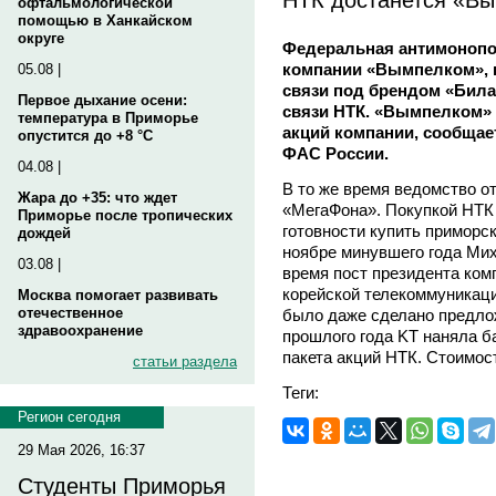
офтальмологической
помощью в Ханкайском
округе
Федеральная антимонопо
компании «Вымпелком», к
05.08 |
связи под брендом «Била
Первое дыхание осени:
связи НТК. «Вымпелком» 
температура в Приморье
акций компании, сообщае
опустится до +8 °C
ФАС России.
04.08 |
В то же время ведомство о
Жара до +35: что ждет
«МегаФона». Покупкой НТК 
Приморье после тропических
готовности купить приморск
дождей
ноябре минувшего года М
03.08 |
время пост президента ком
корейской телекоммуникаци
Москва помогает развивать
отечественное
было даже сделано предлож
здравоохранение
прошлого года KT наняла ба
пакета акций НТК. Стоимост
статьи раздела
Теги:
Регион сегодня
29 Мая 2026, 16:37
Студенты Приморья