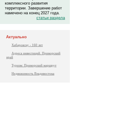
комплексного развития
территории. Завершение работ
намечено на конец 2027 года.
статьи раздела
Актуально
Хабаровску - 160 лет
Адреса инвестиций. Приморский
край
Туризм: Приморский маршрут
Недвижимость Владивостока