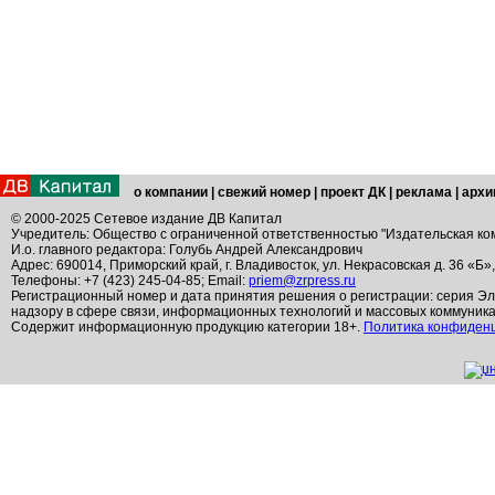
о компании
|
свежий номер
|
проект ДК
|
реклама
|
архи
© 2000-2025 Сетевое издание ДВ Капитал
Учредитель: Общество с ограниченной ответственностью "Издательская ко
И.о. главного редактора: Голубь Андрей Александрович
Адрес: 690014, Приморский край, г. Владивосток, ул. Некрасовская д. 36 «Б»
Телефоны: +7 (423) 245-04-85; Email:
priem@zrpress.ru
Регистрационный номер и дата принятия решения о регистрации: серия Эл
надзору в сфере связи, информационных технологий и массовых коммуник
Содержит информационную продукцию категории 18+.
Политика конфиден