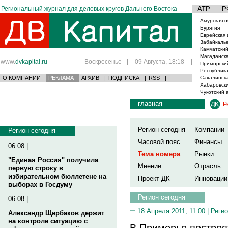
Региональный журнал для деловых кругов Дальнего Востока
АТР
Р
Амурская о
Бурятия
Еврейская 
Забайкаль
Камчатский
Магаданска
www.
dvkapital.ru
Воскресенье
|
09 Августа, 18:18
|
Приморски
Республика
О КОМПАНИИ
РЕКЛАМА
АРХИВ
|
ПОДПИСКА
|
RSS
|
Сахалинска
Хабаровски
Чукотский 
главная
Р
Регион сегодня
Компании
Регион сегодня
Часовой пояс
Финансы
06.08 |
Тема номера
Рынки
"Единая Россия" получила
Мнение
Отрасль
первую строку в
избирательном бюллетене на
Проект ДК
Инновации
выборах в Госдуму
Регион сегодня
06.08 |
18 Апреля 2011, 11:00 |
Регио
Александр Щербаков держит
на контроле ситуацию с
В Приморье построя