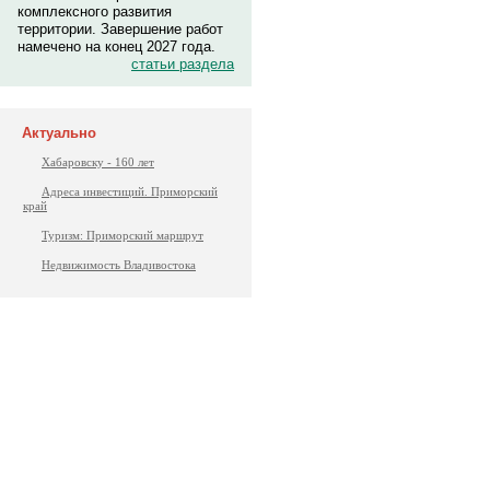
комплексного развития
территории. Завершение работ
намечено на конец 2027 года.
статьи раздела
Актуально
Хабаровску - 160 лет
Адреса инвестиций. Приморский
край
Туризм: Приморский маршрут
Недвижимость Владивостока