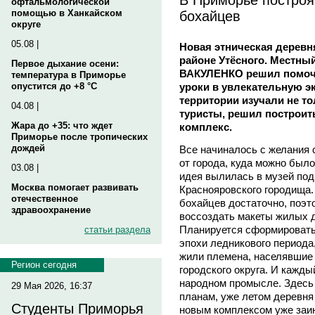
офтальмологической
бохайцев
помощью в Ханкайском
округе
05.08 |
Новая этническая деревн
районе Утёсного. Местны
Первое дыхание осени:
ВАКУЛЕНКО решил помочь
температура в Приморье
уроки в увлекательную эк
опустится до +8 °C
территории изучали не т
04.08 |
туристы, решил построит
Жара до +35: что ждет
комплекс.
Приморье после тропических
дождей
Все начиналось с желания 
от города, куда можно был
03.08 |
идея вылилась в музей под
Москва помогает развивать
Краснояровского городища.
отечественное
бохайцев достаточно, поэт
здравоохранение
воссоздать макеты жилых д
Планируется сформировать 
статьи раздела
эпохи ледникового периода
жили племена, населявшие 
Регион сегодня
городского округа. И кажды
народном промысле. Здесь 
29 Мая 2026, 16:37
планам, уже летом деревня 
Студенты Приморья
новым комплексом уже заи