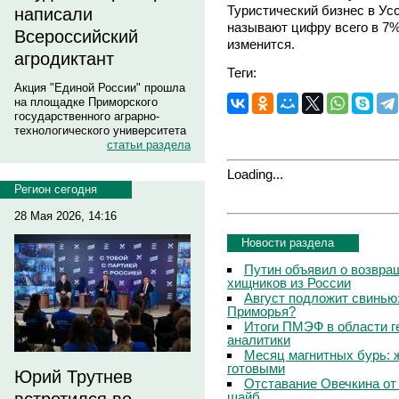
Туристический бизнес в Ус
написали
называют цифру всего в 7%
Всероссийский
изменится.
агродиктант
Теги:
Акция "Единой России" прошла
на площадке Приморского
государственного аграрно-
технологического университета
статьи раздела
Loading...
Регион сегодня
28 Мая 2026, 14:16
Новости раздела
Путин объявил о возвращ
хищников из России
Август подложит свинью:
Приморья?
Итоги ПМЭФ в области г
аналитики
Месяц магнитных бурь: 
готовыми
Юрий Трутнев
Отставание Овечкина от 
шайб