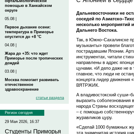
офтальмологической
помощью в Ханкайском
округе
Дальневосточники не ос
соседей по Азиатско–Тихо
05.08 |
несколько мероприятий и
Первое дыхание осени:
Дальнего Востока.
температура в Приморье
опустится до +8 °C
Так, в Южно–Сахалинске п
музыканты» провели благо
04.08 |
пострадавшим Японии. Арт
Жара до +35: что ждет
инструментах, читали стих
Приморье после тропических
направлены в адрес японце
дождей
цунами. «И дело даже не в 
03.08 |
главное, что люди не остан
концерта лидер движения 
Москва помогает развивать
отечественное
ВЯТРЖИК.
здравоохранение
А владивостокский суши–б
статьи раздела
выразить соболезнования в
народа Страны восходящег
– с помощью собственнору
Регион сегодня
журавликов цуру.
29 Мая 2026, 16:37
«Сделай 1000 бумажных жур
Студенты Приморья
эта знаменитая история шир