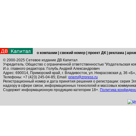
о компании
|
свежий номер
|
проект ДК
|
реклама
|
архи
© 2000-2025 Сетевое издание ДВ Капитал
Учредитель: Общество с ограниченной ответственностью "Издательская ко
И.о. главного редактора: Голубь Андрей Александрович
Адрес: 690014, Приморский край, г. Владивосток, ул. Некрасовская д. 36 «Б»
Телефоны: +7 (423) 245-04-85; Email:
priem@zrpress.ru
Регистрационный номер и дата принятия решения о регистрации: серия Эл
надзору в сфере связи, информационных технологий и массовых коммуник
Содержит информационную продукцию категории 18+.
Политика конфиден