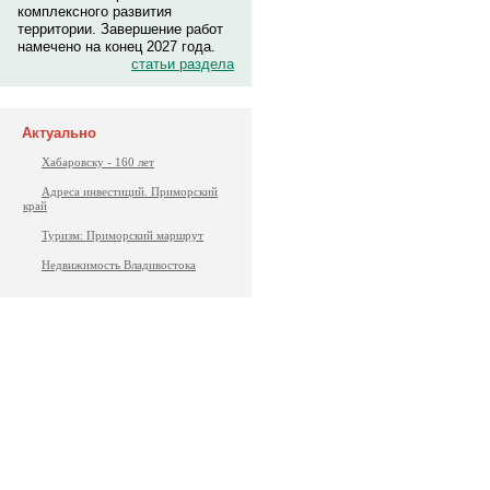
комплексного развития
территории. Завершение работ
намечено на конец 2027 года.
статьи раздела
Актуально
Хабаровску - 160 лет
Адреса инвестиций. Приморский
край
Туризм: Приморский маршрут
Недвижимость Владивостока