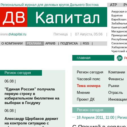
Региональный журнал для деловых кругов Дальнего Востока
АТР
Р
Амурская о
Бурятия
Еврейская 
Забайкаль
Камчатский
Магаданска
www.
dvkapital.ru
Пятница
|
07 Августа, 05:06
|
Приморски
Республика
О КОМПАНИИ
РЕКЛАМА
АРХИВ
|
ПОДПИСКА
|
RSS
|
Сахалинска
Хабаровски
Чукотский 
главная
Р
Регион сегодня
Компании
Регион сегодня
Часовой пояс
Финансы
06.08 |
Тема номера
Рынки
"Единая Россия" получила
Мнение
Отрасль
первую строку в
избирательном бюллетене на
Проект ДК
Инновации
выборах в Госдуму
Регион сегодня
06.08 |
18 Апреля 2011, 11:00 |
Регио
Александр Щербаков держит
на контроле ситуацию с
С Японией в сердце