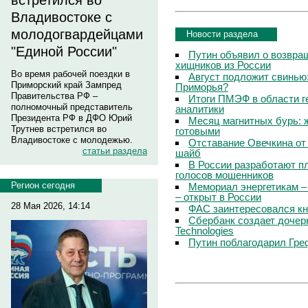
встретился во
Владивостоке с
молодогвардейцами
Новости раздела
"Единой России"
Путин объявил о возвращ
хищников из России
Во время рабочей поездки в
Август подложит свинью:
Приморский край Зампред
Приморья?
Правительства РФ –
Итоги ПМЭФ в области г
полномочный представитель
аналитики
Президента РФ в ДФО Юрий
Месяц магнитных бурь: 
Трутнев встретился во
готовыми
Владивостоке с молодежью.
Отставание Овечкина от 
статьи раздела
шайб
В России разработают п
голосов мошенников
Регион сегодня
Мемориал энергетикам –
– открыт в России
28 Мая 2026, 14:14
ФАС заинтересовался кн
Сбербанк создает дочер
Technologies
Путин поблагодарил Гре