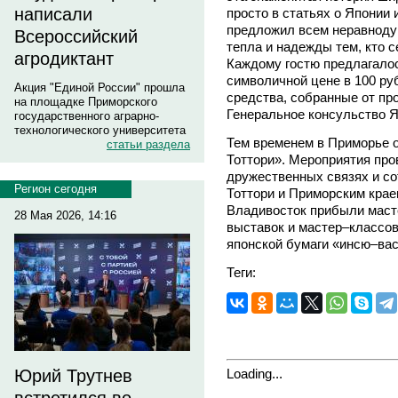
написали
просто в статьях о Японии 
предложил всем неравноду
Всероссийский
тепла и надежды тем, кто с
агродиктант
Каждому гостю предлагалос
символичной цене в 100 ру
Акция "Единой России" прошла
средства, собранные от пр
на площадке Приморского
Генеральное консульство Я
государственного аграрно-
технологического университета
Тем временем в Приморье 
статьи раздела
Тоттори». Мероприятия про
дружественных связях и с
Регион сегодня
Тоттори и Приморским крае
Владивосток прибыли маст
28 Мая 2026, 14:16
выставок и мастер–классов
японской бумаги «инсю–вас
Теги:
Loading...
Юрий Трутнев