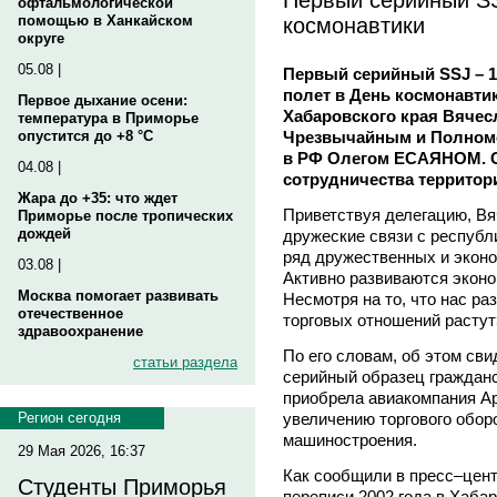
офтальмологической
космонавтики
помощью в Ханкайском
округе
05.08 |
Первый серийный SSJ – 
полет в День космонавти
Первое дыхание осени:
Хабаровского края Вячес
температура в Приморье
Чрезвычайным и Полном
опустится до +8 °C
в РФ Олегом ЕСАЯНОМ. 
04.08 |
сотрудничества территор
Жара до +35: что ждет
Приветствуя делегацию, Вя
Приморье после тропических
дождей
дружеские связи с республ
ряд дружественных и эконо
03.08 |
Активно развиваются эконо
Москва помогает развивать
Несмотря на то, что нас р
отечественное
торговых отношений растут
здравоохранение
По его словам, об этом сви
статьи раздела
серийный образец граждан
приобрела авиакомпания А
увеличению торгового обор
Регион сегодня
машиностроения.
29 Мая 2026, 16:37
Как сообщили в пресс–цент
Студенты Приморья
переписи 2002 года в Хаба