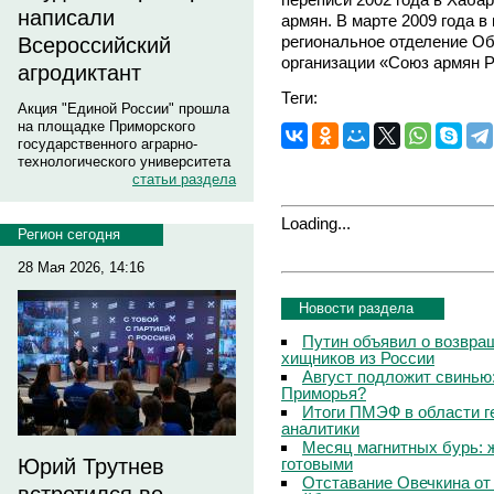
написали
армян. В марте 2009 года в
региональное отделение О
Всероссийский
организации «Союз армян Р
агродиктант
Теги:
Акция "Единой России" прошла
на площадке Приморского
государственного аграрно-
технологического университета
статьи раздела
Loading...
Регион сегодня
28 Мая 2026, 14:16
Новости раздела
Путин объявил о возвращ
хищников из России
Август подложит свинью:
Приморья?
Итоги ПМЭФ в области г
аналитики
Месяц магнитных бурь: 
готовыми
Юрий Трутнев
Отставание Овечкина от 