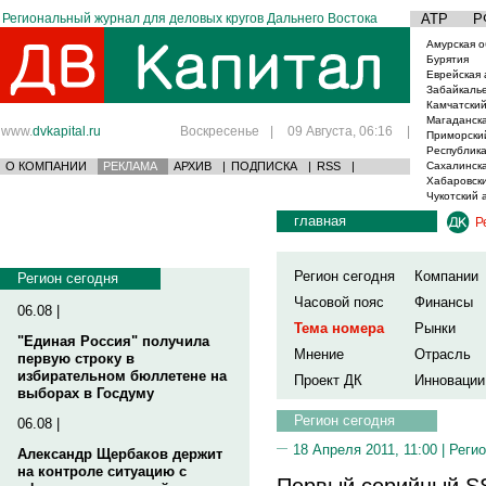
Региональный журнал для деловых кругов Дальнего Востока
АТР
Р
Амурская о
Бурятия
Еврейская 
Забайкаль
Камчатский
Магаданска
www.
dvkapital.ru
Воскресенье
|
09 Августа, 06:16
|
Приморски
Республика
О КОМПАНИИ
РЕКЛАМА
АРХИВ
|
ПОДПИСКА
|
RSS
|
Сахалинска
Хабаровски
Чукотский 
главная
Р
Регион сегодня
Компании
Регион сегодня
Часовой пояс
Финансы
06.08 |
Тема номера
Рынки
"Единая Россия" получила
Мнение
Отрасль
первую строку в
избирательном бюллетене на
Проект ДК
Инновации
выборах в Госдуму
Регион сегодня
06.08 |
18 Апреля 2011, 11:00 |
Регио
Александр Щербаков держит
на контроле ситуацию с
Первый серийный SS