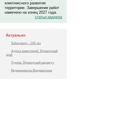
комплексного развития
территории. Завершение работ
намечено на конец 2027 года.
статьи раздела
Актуально
Хабаровску - 160 лет
Адреса инвестиций. Приморский
край
Туризм: Приморский маршрут
Недвижимость Владивостока