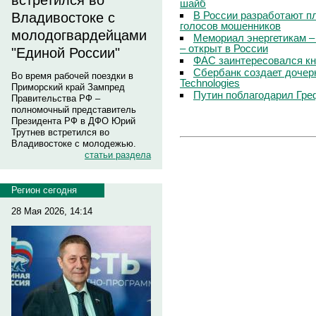
встретился во
шайб
В России разработают п
Владивостоке с
голосов мошенников
молодогвардейцами
Мемориал энергетикам –
– открыт в России
"Единой России"
ФАС заинтересовался кн
Сбербанк создает дочер
Во время рабочей поездки в
Technologies
Приморский край Зампред
Путин поблагодарил Гре
Правительства РФ –
полномочный представитель
Президента РФ в ДФО Юрий
Трутнев встретился во
Владивостоке с молодежью.
статьи раздела
Регион сегодня
28 Мая 2026, 14:14