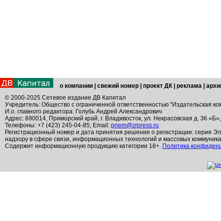
о компании
|
свежий номер
|
проект ДК
|
реклама
|
архи
© 2000-2025 Сетевое издание ДВ Капитал
Учредитель: Общество с ограниченной ответственностью "Издательская ко
И.о. главного редактора: Голубь Андрей Александрович
Адрес: 690014, Приморский край, г. Владивосток, ул. Некрасовская д. 36 «Б»
Телефоны: +7 (423) 245-04-85; Email:
priem@zrpress.ru
Регистрационный номер и дата принятия решения о регистрации: серия Эл
надзору в сфере связи, информационных технологий и массовых коммуник
Содержит информационную продукцию категории 18+.
Политика конфиден