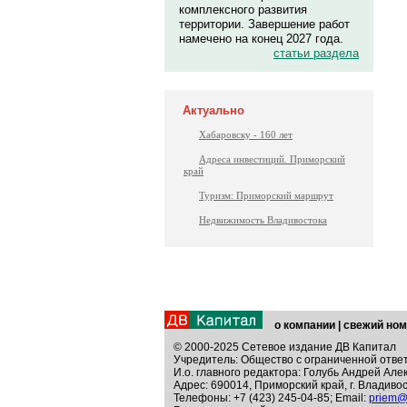
комплексного развития
территории. Завершение работ
намечено на конец 2027 года.
статьи раздела
Актуально
Хабаровску - 160 лет
Адреса инвестиций. Приморский
край
Туризм: Приморский маршрут
Недвижимость Владивостока
о компании
|
свежий ном
© 2000-2025 Сетевое издание ДВ Капитал
Учредитель: Общество с ограниченной отве
И.о. главного редактора: Голубь Андрей Але
Адрес: 690014, Приморский край, г. Владивос
Телефоны: +7 (423) 245-04-85; Email:
priem@