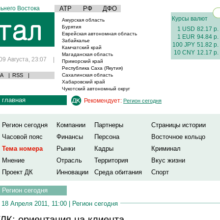
ьнего Востока
АТР
РФ
ДФО
Курсы валют
Амурская область
Бурятия
1 USD
82.17 р.
Еврейская автономная область
1 EUR
94.84 р.
Забайкалье
100 JPY
51.82 р.
Камчатский край
10 CNY
12.17 р.
Магаданская область
09 Августа, 23:07
|
Приморский край
Республика Саха (Якутия)
А
|
RSS
|
Сахалинская область
Хабаровский край
Чукотский автономный округ
главная
Рекомендует:
Регион сегодня
Регион сегодня
Компании
Партнеры
Страницы истории
Часовой пояс
Финансы
Персона
Восточное кольцо
Тема номера
Рынки
Кадры
Криминал
Мнение
Отрасль
Территория
Вкус жизни
Проект ДК
Инновации
Среда обитания
Спорт
Регион сегодня
18 Апреля 2011, 11:00 |
Регион сегодня
ЛК: ориентация на клиента