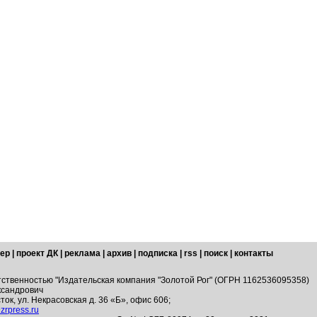
ер
|
проект ДК
|
реклама
|
архив
|
подписка
|
rss
|
поиск
|
контакты
тственностью "Издательская компания "Золотой Рог" (ОГРН 1162536095358)
ксандрович
ток, ул. Некрасовская д. 36 «Б», офис 606;
zrpress.ru