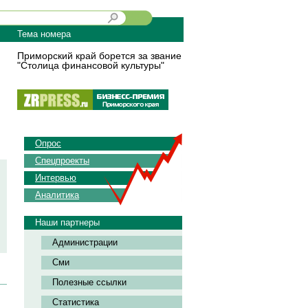
Тема номера
Приморский край борется за звание
"Столица финансовой культуры"
Опрос
Спецпроекты
Интервью
Аналитика
Наши партнеры
Администрации
Сми
Полезные ссылки
Статистика