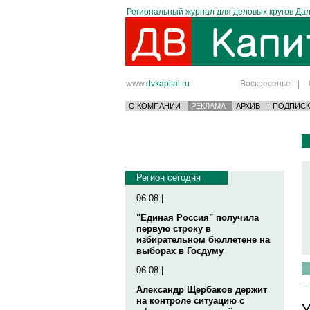
Региональный журнал для деловых кругов Дал
www.
dvkapital.ru
Воскресенье
|
О КОМПАНИИ
РЕКЛАМА
АРХИВ
|
ПОДПИСК
Регион сегодня
06.08 |
"Единая Россия" получила
первую строку в
избирательном бюллетене на
выборах в Госдуму
06.08 |
Александр Щербаков держит
на контроле ситуацию с
У