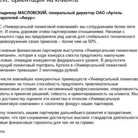
ладимир МАСЛОВСКИЙ, генеральный директор ОАО «Артель
тарателей «Амур»:
 С «Универсальной лизинговой компанией» мы сотрудничаем более пяти
ет. И очень дорожим этими партнерскими отношениями. Начиная с
рошлого года мы предприняли ряд шагов для глобального технического
еревооружения своих приисков – более чем на 50%.
сновным финансовым партнером выступила «Универсальная лизинговая
омпания», которая в ходе конкурса смогла предложить наилучшие
словия, опередив конкурентов федерального уровня. В результате
екущий лизинговый портфель Артели в «Универсальной лизинговой
омпании» превышает 2 миллиарда рублей.
 числе важнейших конкурентных преимуществ «Универсальной лизингов
омпании» не только способность предложить привлекательные
инансовые условия, но и несомненный профессионализм, оперативность
аботы и принятия решений, гибкость и ориентированность на клиента. Мы
о достоинству оценили эти качества и относим «Универсальную
изинговую компанию» к «золотому фонду» наших партнеров.
очу пожелать нашим партнерам дальнейшего развития и процветания.
верен, что при сохранении достигнутых высоких стандартов деятельност
овые финансовые горизонты для них не за горами.
ги: