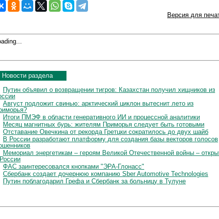
Версия для печа
ading...
Новости раздела
Путин объявил о возвращении тигров: Казахстан получил хищников из
оссии
Август подложит свинью: арктический циклон вытеснит лето из
риморья?
Итоги ПМЭФ в области генеративного ИИ и процессной аналитики
Месяц магнитных бурь: жителям Приморья следует быть готовыми
Отставание Овечкина от рекорда Гретцки сократилось до двух шайб
В России разработают платформу для создания базы векторов голосов
ошенников
Мемориал энергетикам – героям Великой Отечественной войны – откры
 России
ФАС заинтересовался кнопками "ЭРА-Глонасс"
Сбербанк создает дочернюю компанию Sber Automotive Technologies
Путин поблагодарил Грефа и Сбербанк за больницу в Тулуне