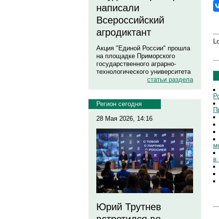
написали
Всероссийский
агродиктант
Lo
Акция "Единой России" прошла
на площадке Приморского
государственного аграрно-
технологического университета
статьи раздела
Р
Регион сегодня
П
28 Мая 2026, 14:16
м
в
Юрий Трутнев