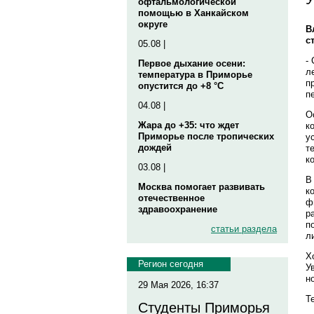
офтальмологической
помощью в Ханкайском
округе
В
с
05.08 |
-
Первое дыхание осени:
л
температура в Приморье
п
опустится до +8 °C
п
04.08 |
О
Жара до +35: что ждет
к
Приморье после тропических
у
дождей
т
к
03.08 |
В
Москва помогает развивать
к
отечественное
ф
здравоохранение
р
п
статьи раздела
л
Х
Регион сегодня
У
н
29 Мая 2026, 16:37
Те
Студенты Приморья