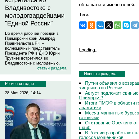
встретился во
обращаться именно к ней.
Владивостоке с
Теги:
молодогвардейцами
"Единой России"
Во время рабочей поездки в
Приморский край Зампред
Правительства РФ –
полномочный представитель
Loading...
Президента РФ в ДФО Юрий
Трутнев встретился во
Владивостоке с молодежью.
статьи раздела
Новости раздела
Путин объявил о возвращ
Регион сегодня
хищников из России
Август подложит свинью:
28 Мая 2026, 14:14
Приморья?
Итоги ПМЭФ в области г
аналитики
Месяц магнитных бурь: 
готовыми
Отставание Овечкина от 
шайб
В России разработают п
голосов мошенников