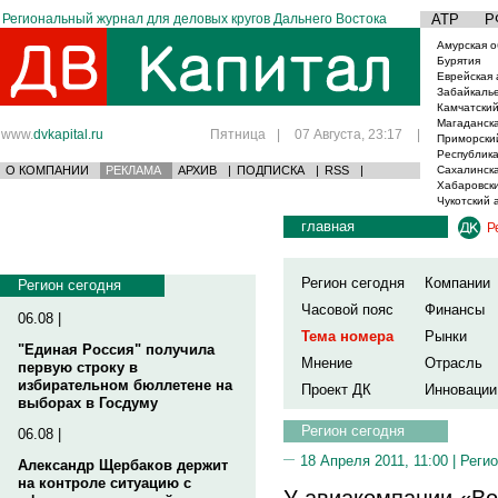
Региональный журнал для деловых кругов Дальнего Востока
АТР
Р
Амурская о
Бурятия
Еврейская 
Забайкаль
Камчатский
Магаданска
www.
dvkapital.ru
Пятница
|
07 Августа, 23:17
|
Приморски
Республика
О КОМПАНИИ
РЕКЛАМА
АРХИВ
|
ПОДПИСКА
|
RSS
|
Сахалинска
Хабаровски
Чукотский 
главная
Р
Регион сегодня
Компании
Регион сегодня
Часовой пояс
Финансы
06.08 |
Тема номера
Рынки
"Единая Россия" получила
Мнение
Отрасль
первую строку в
избирательном бюллетене на
Проект ДК
Инновации
выборах в Госдуму
Регион сегодня
06.08 |
18 Апреля 2011, 11:00 |
Регио
Александр Щербаков держит
на контроле ситуацию с
У авиакомпании «Во