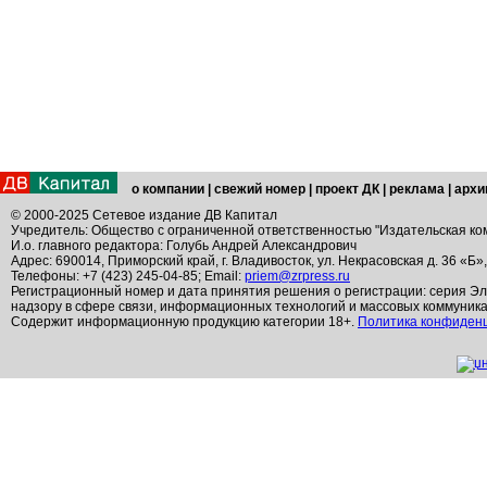
о компании
|
свежий номер
|
проект ДК
|
реклама
|
архи
© 2000-2025 Сетевое издание ДВ Капитал
Учредитель: Общество с ограниченной ответственностью "Издательская ко
И.о. главного редактора: Голубь Андрей Александрович
Адрес: 690014, Приморский край, г. Владивосток, ул. Некрасовская д. 36 «Б»
Телефоны: +7 (423) 245-04-85; Email:
priem@zrpress.ru
Регистрационный номер и дата принятия решения о регистрации: серия Эл
надзору в сфере связи, информационных технологий и массовых коммуник
Содержит информационную продукцию категории 18+.
Политика конфиден