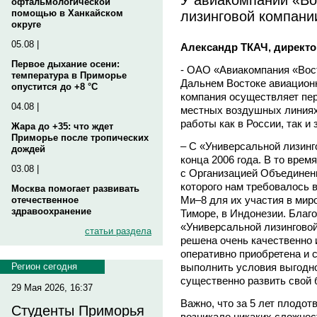
офтальмологической
лизинговой компани
помощью в Ханкайском
округе
05.08 |
Александр ТКАЧ, директ
Первое дыхание осени:
- ОАО «Авиакомпания «Вос
температура в Приморье
Дальнем Востоке авиационн
опустится до +8 °C
компания осуществляет пер
04.08 |
местных воздушных линиях
работы как в России, так и
Жара до +35: что ждет
Приморье после тропических
– С «Универсальной лизинг
дождей
конца 2006 года. В то вре
03.08 |
с Организацией Объединен
которого нам требовалось 
Москва помогает развивать
Ми–8 для их участия в мир
отечественное
здравоохранение
Тиморе, в Индонезии. Благ
«Универсальной лизингово
статьи раздела
решена очень качественно 
оперативно приобретена и с
выполнить условия выгодн
Регион сегодня
существенно развить свой 
29 Мая 2026, 16:37
Важно, что за 5 лет плодот
Студенты Приморья
возникало никаких сложнос