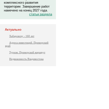
комплексного развития
территории. Завершение работ
намечено на конец 2027 года.
статьи раздела
Актуально
Хабаровску - 160 лет
Адреса инвестиций. Приморский
край
Туризм: Приморский маршрут
Недвижимость Владивостока