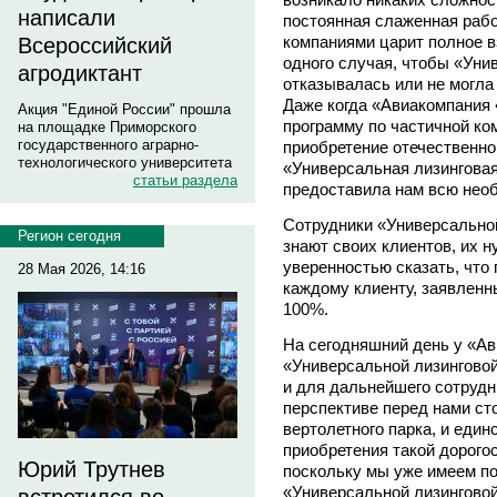
написали
постоянная слаженная рабо
компаниями царит полное в
Всероссийский
одного случая, чтобы «Уни
агродиктант
отказывалась или не могла
Даже когда «Авиакомпания 
Акция "Единой России" прошла
программу по частичной ко
на площадке Приморского
государственного аграрно-
приобретение отечественно
технологического университета
«Универсальная лизинговая
статьи раздела
предоставила нам всю нео
Сотрудники «Универсальной
Регион сегодня
знают своих клиентов, их 
уверенностью сказать, что
28 Мая 2026, 14:16
каждому клиенту, заявленн
100%.
На сегодняшний день у «Ав
«Универсальной лизингово
и для дальнейшего сотрудн
перспективе перед нами ст
вертолетного парка, и еди
приобретения такой дорогос
Юрий Трутнев
поскольку мы уже имеем п
«Универсальной лизинговой