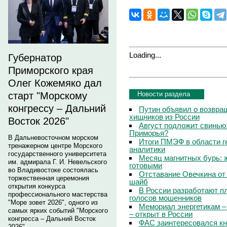
Loading...
Губернатор
Приморского края
Олег Кожемяко дал
Новости раздела
старт "Морскому
конгрессу – Дальний
Путин объявил о возвращ
хищников из России
Восток 2026"
Август подложит свинью:
Приморья?
В Дальневосточном морском
Итоги ПМЭФ в области г
тренажерном центре Морского
аналитики
государственного университета
Месяц магнитных бурь: 
им. адмирала Г. И. Невельского
готовыми
во Владивостоке состоялась
Отставание Овечкина от 
торжественная церемония
шайб
открытия конкурса
В России разработают п
профессионального мастерства
голосов мошенников
"Море зовет 2026", одного из
Мемориал энергетикам –
самых ярких событий "Морского
– открыт в России
конгресса – Дальний Восток
ФАС заинтересовался кн
2026".