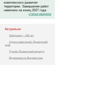
комплексного развития
территории. Завершение работ
намечено на конец 2027 года.
статьи раздела
Актуально
Хабаровску - 160 лет
Адреса инвестиций. Приморский
край
Туризм: Приморский маршрут
Недвижимость Владивостока