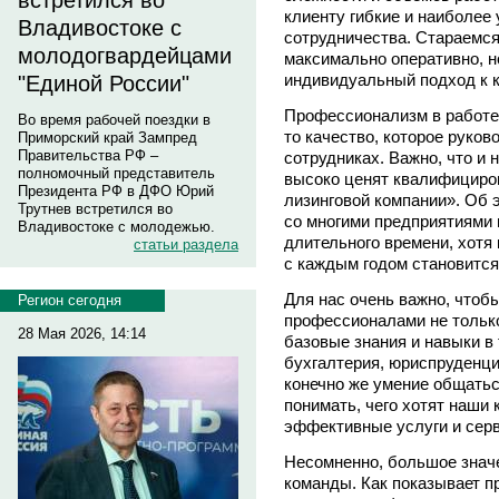
встретился во
клиенту гибкие и наиболее
Владивостоке с
сотрудничества. Стараемся
молодогвардейцами
максимально оперативно, н
индивидуальный подход к к
"Единой России"
Профессионализм в работе 
Во время рабочей поездки в
то качество, которое руков
Приморский край Зампред
Правительства РФ –
сотрудниках. Важно, что и 
полномочный представитель
высоко ценят квалифициро
Президента РФ в ДФО Юрий
лизинговой компании». Об э
Трутнев встретился во
со многими предприятиями
Владивостоке с молодежью.
длительного времени, хотя
статьи раздела
с каждым годом становится
Для нас очень важно, чтоб
Регион сегодня
профессионалами не только
28 Мая 2026, 14:14
базовые знания и навыки в 
бухгалтерия, юриспруденция
конечно же умение общатьс
понимать, чего хотят наши 
эффективные услуги и серв
Несомненно, большое знач
команды. Как показывает пр