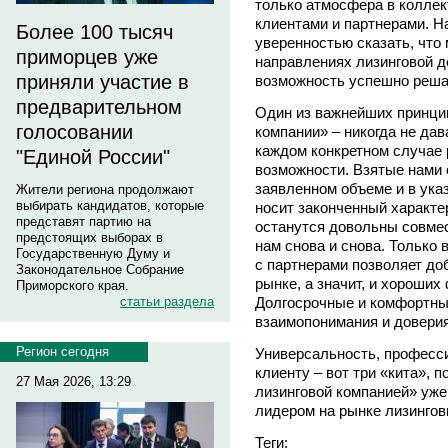
только атмосфера в коллек
клиентами и партнерами. Н
Более 100 тысяч
уверенностью сказать, что
приморцев уже
направлениях лизинговой д
приняли участие в
возможность успешно реша
предварительном
Один из важнейших принци
голосовании
компании» – никогда не дав
каждом конкретном случае 
"Единой России"
возможности. Взятые нами
заявленном объеме и в ука
Жители региона продолжают
выбирать кандидатов, которые
носит законченный характер
представят партию на
останутся довольны совмес
предстоящих выборах в
нам снова и снова. Только
Государственную Думу и
с партнерами позволяет до
Законодательное Собрание
рынке, а значит, и хороших
Приморского края.
Долгосрочные и комфортные
статьи раздела
взаимопонимания и доверия
Регион сегодня
Универсальность, професс
клиенту – вот три «кита»,
27 Мая 2026, 13:29
лизинговой компанией» уже
лидером на рынке лизингов
Теги: