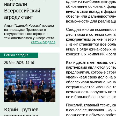
одним из наиболее выгодны
написали
обновление основных фонд
Всероссийский
внесла свой вклад в форми
обеспечила дальневосточн
агродиктант
возможности для реализаци
Акция "Единой России" прошла
Сегодня многое поменялось
на площадке Приморского
государственного аграрно-
десятками и сотнями компа
технологического университета
конкурентном рынке, и это 
статьи раздела
Лизинг становится все бол
нишу в ряду финансовых и
конкретных компаний и рег
Регион сегодня
Как и десять лет назад, с
28 Мая 2026, 14:16
партнерами являются успе
предприятия, которые стре
увеличивая свою долю на р
обеспечивая выполнение м
сотрудничестве именно с 
возможность получать не т
но и большой опыт успешн
Пожалуй, главный тезис, х
Юрий Трутнев
в основе ее названия – «у
сложности и объемов рабо