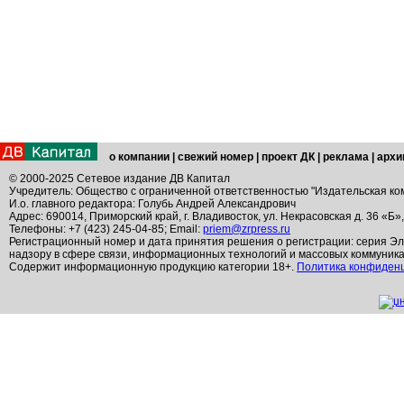
о компании
|
свежий номер
|
проект ДК
|
реклама
|
архи
© 2000-2025 Сетевое издание ДВ Капитал
Учредитель: Общество с ограниченной ответственностью "Издательская ко
И.о. главного редактора: Голубь Андрей Александрович
Адрес: 690014, Приморский край, г. Владивосток, ул. Некрасовская д. 36 «Б»
Телефоны: +7 (423) 245-04-85; Email:
priem@zrpress.ru
Регистрационный номер и дата принятия решения о регистрации: серия Эл
надзору в сфере связи, информационных технологий и массовых коммуник
Содержит информационную продукцию категории 18+.
Политика конфиден