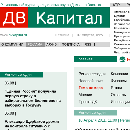
Региональный журнал для деловых кругов Дальнего Востока
АТР
Р
Амурская о
Бурятия
Еврейская 
Забайкаль
Камчатский
Магаданска
www.
dvkapital.ru
Пятница
|
07 Августа, 09:51
|
Приморски
Республика
О КОМПАНИИ
РЕКЛАМА
АРХИВ
|
ПОДПИСКА
|
RSS
|
Сахалинска
Хабаровски
Чукотский 
главная
Р
Регион сегодня
Компании
Регион сегодня
Часовой пояс
Финансы
06.08 |
Тема номера
Рынки
"Единая Россия" получила
Мнение
Отрасль
первую строку в
избирательном бюллетене на
Проект ДК
Инновации
выборах в Госдуму
Регион сегодня
06.08 |
18 Апреля 2011, 11:00 |
Регио
Александр Щербаков держит
на контроле ситуацию с
«Универсальной лиз