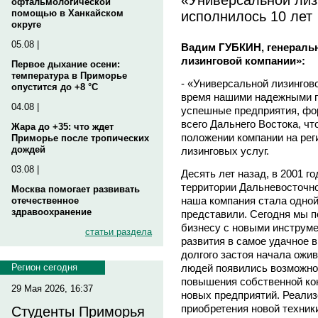
офтальмологической
исполнилось 10 лет
помощью в Ханкайском
округе
05.08 |
Вадим ГУБКИН, генераль
лизинговой компании»:
Первое дыхание осени:
температура в Приморье
- «Универсальной лизингово
опустится до +8 °C
время нашими надежными п
04.08 |
успешные предприятия, фо
всего Дальнего Востока, чт
Жара до +35: что ждет
положении компании на рег
Приморье после тропических
дождей
лизинговых услуг.
03.08 |
Десять лет назад, в 2001 го
территории Дальневосточно
Москва помогает развивать
наша компания стала одной
отечественное
здравоохранение
представили. Сегодня мы п
бизнесу с новыми инструм
статьи раздела
развития в самое удачное в
долгого застоя начала ожив
людей появились возможно
Регион сегодня
повышения собственной ко
29 Мая 2026, 16:37
новых предприятий. Реализ
приобретения новой техники
Студенты Приморья